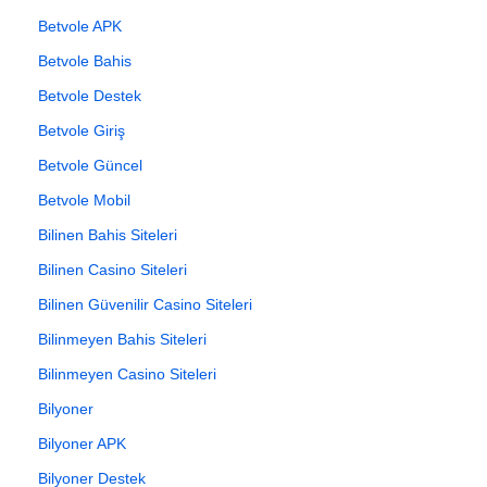
Betvole APK
Betvole Bahis
Betvole Destek
Betvole Giriş
Betvole Güncel
Betvole Mobil
Bilinen Bahis Siteleri
Bilinen Casino Siteleri
Bilinen Güvenilir Casino Siteleri
Bilinmeyen Bahis Siteleri
Bilinmeyen Casino Siteleri
Bilyoner
Bilyoner APK
Bilyoner Destek