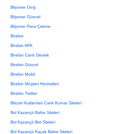
Bilyoner Giriş
Bilyoner Güncel
Bilyoner Para Çekme
Birebin
Birebin APK
Birebin Canlı Destek
Birebin Güncel
Birebin Mobil
Birebin Müşteri Hizmetleri
Birebin Twitter
Bitcoin Kullanılan Canlı Kumar Siteleri
Bol Kazançlı Bahis Siteleri
Bol Kazançlı Bet Siteleri
Bol Kazançlı Kaçak Bahis Siteleri