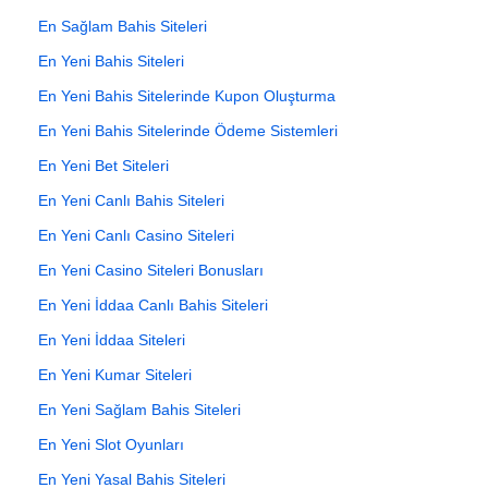
En Sağlam Bahis Siteleri
En Yeni Bahis Siteleri
En Yeni Bahis Sitelerinde Kupon Oluşturma
En Yeni Bahis Sitelerinde Ödeme Sistemleri
En Yeni Bet Siteleri
En Yeni Canlı Bahis Siteleri
En Yeni Canlı Casino Siteleri
En Yeni Casino Siteleri Bonusları
En Yeni İddaa Canlı Bahis Siteleri
En Yeni İddaa Siteleri
En Yeni Kumar Siteleri
En Yeni Sağlam Bahis Siteleri
En Yeni Slot Oyunları
En Yeni Yasal Bahis Siteleri