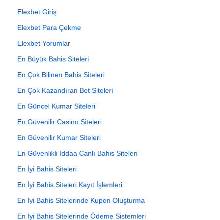
Elexbet Giriş
Elexbet Para Çekme
Elexbet Yorumlar
En Büyük Bahis Siteleri
En Çok Bilinen Bahis Siteleri
En Çok Kazandıran Bet Siteleri
En Güncel Kumar Siteleri
En Güvenilir Casino Siteleri
En Güvenilir Kumar Siteleri
En Güvenlikli İddaa Canlı Bahis Siteleri
En İyi Bahis Siteleri
En İyi Bahis Siteleri Kayıt İşlemleri
En İyi Bahis Sitelerinde Kupon Oluşturma
En İyi Bahis Sitelerinde Ödeme Sistemleri