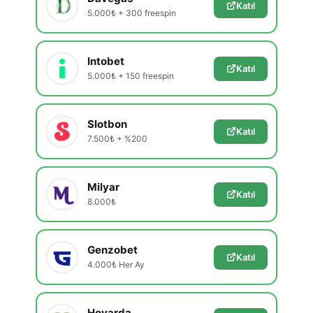
Katıl
5.000₺ + 300 freespin
Intobet
Katıl
5.000₺ + 150 freespin
Slotbon
Katıl
7.500₺ + %200
Milyar
Katıl
8.000₺
Genzobet
Katıl
4.000₺ Her Ay
Hovarda