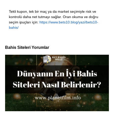
Tekli kupon, tek bir maç ya da market seçimiyle risk ve
kontrolü daha net tutmayı sağlar. Oran okuma ve doğru
seçim ipuçları için:
https://www.bets10.blog/yazi/bets10-
bahis/
Bahis Siteleri Yorumlar