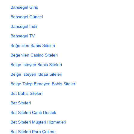
Bahsegel Giriş
Bahsegel Güncel
Bahsegel İndir
Bahsegel TV
Beğenilen Bahis Siteleri
Beğenilen Casino Siteleri
Belge İsteyen Bahis Siteleri
Belge İsteyen İddaa Siteleri
Belge Talep Etmeyen Bahis Siteleri
Bet Bahis Siteleri
Bet Siteleri
Bet Siteleri Canlı Destek
Bet Siteleri Müşteri Hizmetleri
Bet Siteleri Para Çekme