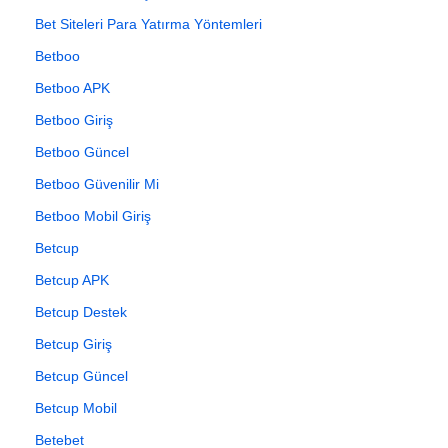
Bet Siteleri Para Yatırma Yöntemleri
Betboo
Betboo APK
Betboo Giriş
Betboo Güncel
Betboo Güvenilir Mi
Betboo Mobil Giriş
Betcup
Betcup APK
Betcup Destek
Betcup Giriş
Betcup Güncel
Betcup Mobil
Betebet