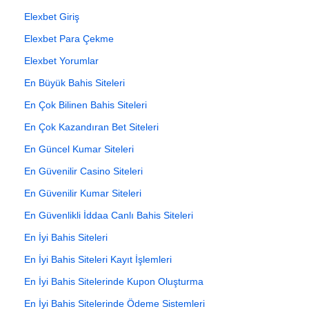
Elexbet Giriş
Elexbet Para Çekme
Elexbet Yorumlar
En Büyük Bahis Siteleri
En Çok Bilinen Bahis Siteleri
En Çok Kazandıran Bet Siteleri
En Güncel Kumar Siteleri
En Güvenilir Casino Siteleri
En Güvenilir Kumar Siteleri
En Güvenlikli İddaa Canlı Bahis Siteleri
En İyi Bahis Siteleri
En İyi Bahis Siteleri Kayıt İşlemleri
En İyi Bahis Sitelerinde Kupon Oluşturma
En İyi Bahis Sitelerinde Ödeme Sistemleri