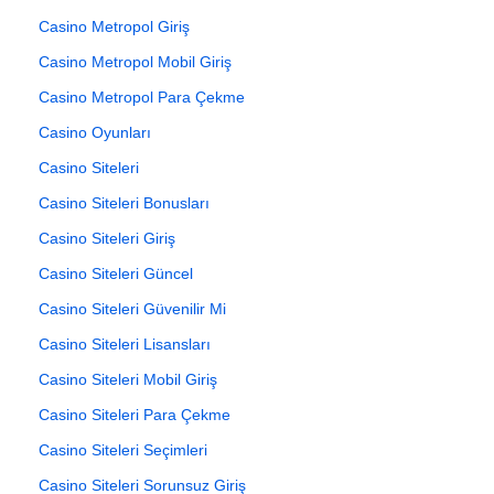
Casino Metropol Giriş
Casino Metropol Mobil Giriş
Casino Metropol Para Çekme
Casino Oyunları
Casino Siteleri
Casino Siteleri Bonusları
Casino Siteleri Giriş
Casino Siteleri Güncel
Casino Siteleri Güvenilir Mi
Casino Siteleri Lisansları
Casino Siteleri Mobil Giriş
Casino Siteleri Para Çekme
Casino Siteleri Seçimleri
Casino Siteleri Sorunsuz Giriş