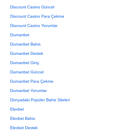
Discount Casino Güncel
Discount Casino Para Çekme
Discount Casino Yorumlar
Dumanbet
Dumanbet Bahis
Dumanbet Destek
Dumanbet Giriş
Dumanbet Güncel
Dumanbet Para Çekme
Dumanbet Yorumlar
Dünyadaki Popüler Bahis Siteleri
Elexbet
Elexbet Bahis
Elexbet Destek