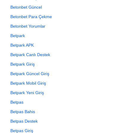
Betonbet Güncel
Betonbet Para Çekme
Betonbet Yorumlar
Betpark
Betpark APK
Betpark Canlı Destek
Betpark Giriş
Betpark Güncel Giriş
Betpark Mobil Giriş
Betpark Yeni Giriş
Betpas
Betpas Bahis
Betpas Destek
Betpas Giriş