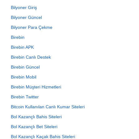
Bilyoner Giriş
Bilyoner Güncel
Bilyoner Para Çekme
Birebin
Birebin APK
Birebin Canlı Destek
Birebin Güncel
Birebin Mobil
Birebin Müşteri Hizmetleri
Birebin Twitter
Bitcoin Kullanılan Canlı Kumar Siteleri
Bol Kazançlı Bahis Siteleri
Bol Kazançlı Bet Siteleri
Bol Kazançlı Kaçak Bahis Siteleri