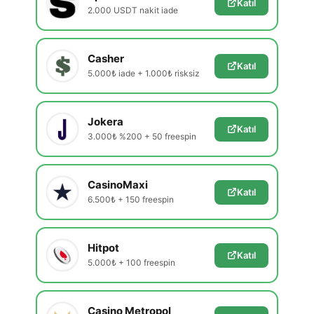
Katıl
2.000 USDT nakit iade
Casher
Katıl
5.000₺ iade + 1.000₺ risksiz
Jokera
Katıl
3.000₺ %200 + 50 freespin
CasinoMaxi
Katıl
6.500₺ + 150 freespin
Hitpot
Katıl
5.000₺ + 100 freespin
Casino Metropol