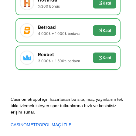
Katıl
%300 Bonus
Betroad
Katıl
4.000₺ + 1.000₺ bedava
Rexbet
Katıl
3.000₺ + 1.500₺ bedava
Casinometropol için hazırlanan bu site, maç yayınlarını tek
tıkla izlemek isteyen spor tutkunlarına hızlı ve kesintisiz
erişim sunar.
CASINOMETROPOL MAÇ İZLE