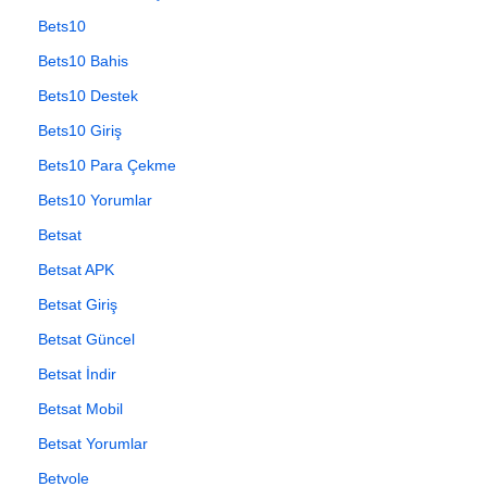
Bets10
Bets10 Bahis
Bets10 Destek
Bets10 Giriş
Bets10 Para Çekme
Bets10 Yorumlar
Betsat
Betsat APK
Betsat Giriş
Betsat Güncel
Betsat İndir
Betsat Mobil
Betsat Yorumlar
Betvole