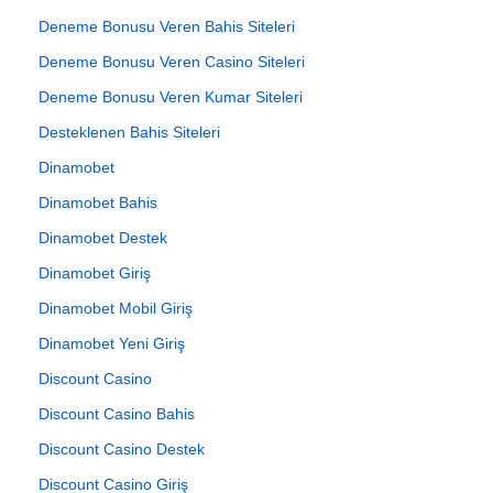
Deneme Bonusu Veren Bahis Siteleri
Deneme Bonusu Veren Casino Siteleri
Deneme Bonusu Veren Kumar Siteleri
Desteklenen Bahis Siteleri
Dinamobet
Dinamobet Bahis
Dinamobet Destek
Dinamobet Giriş
Dinamobet Mobil Giriş
Dinamobet Yeni Giriş
Discount Casino
Discount Casino Bahis
Discount Casino Destek
Discount Casino Giriş