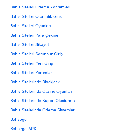
Bahis Siteleri Ödeme Yöntemleri
Bahis Siteleri Otomatik Giriş
Bahis Siteleri Oyunları
Bahis Siteleri Para Çekme
Bahis Siteleri Şikayet
Bahis Siteleri Sorunsuz Giriş
Bahis Siteleri Yeni Giriş
Bahis Siteleri Yorumlar
Bahis Sitelerinde Blackjack
Bahis Sitelerinde Casino Oyunları
Bahis Sitelerinde Kupon Oluşturma
Bahis Sitelerinde Ödeme Sistemleri
Bahsegel
Bahsegel APK