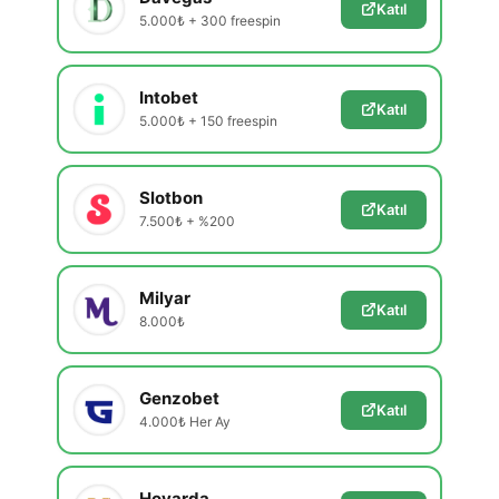
Katıl
5.000₺ + 300 freespin
Intobet
Katıl
5.000₺ + 150 freespin
Slotbon
Katıl
7.500₺ + %200
Milyar
Katıl
8.000₺
Genzobet
Katıl
4.000₺ Her Ay
Hovarda