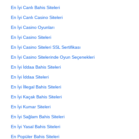
En İyi Canlı Bahis Siteleri
En İyi Canlı Casino Siteleri
En İyi Casino Oyunları
En İyi Casino Siteleri
En İyi Casino Siteleri SSL Sertifikası
En İyi Casino Sitelerinde Oyun Seçenekleri
En İyi İddaa Bahis Siteleri
En İyi İddaa Siteleri
En İyi İllegal Bahis Siteleri
En İyi Kaçak Bahis Siteleri
En İyi Kumar Siteleri
En İyi Sağlam Bahis Siteleri
En İyi Yasal Bahis Siteleri
En Popüler Bahis Siteleri