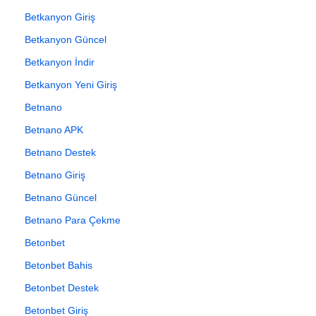
Betkanyon Giriş
Betkanyon Güncel
Betkanyon İndir
Betkanyon Yeni Giriş
Betnano
Betnano APK
Betnano Destek
Betnano Giriş
Betnano Güncel
Betnano Para Çekme
Betonbet
Betonbet Bahis
Betonbet Destek
Betonbet Giriş