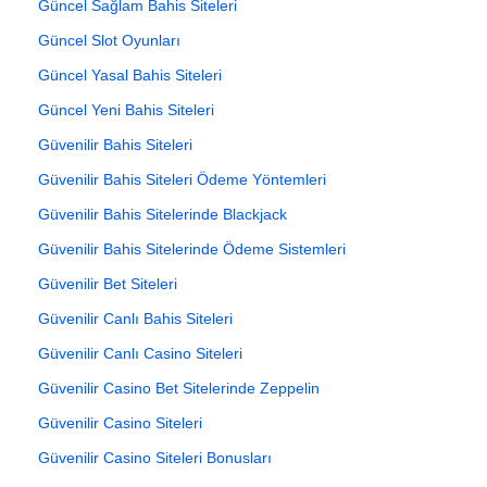
Güncel Sağlam Bahis Siteleri
Güncel Slot Oyunları
Güncel Yasal Bahis Siteleri
Güncel Yeni Bahis Siteleri
Güvenilir Bahis Siteleri
Güvenilir Bahis Siteleri Ödeme Yöntemleri
Güvenilir Bahis Sitelerinde Blackjack
Güvenilir Bahis Sitelerinde Ödeme Sistemleri
Güvenilir Bet Siteleri
Güvenilir Canlı Bahis Siteleri
Güvenilir Canlı Casino Siteleri
Güvenilir Casino Bet Sitelerinde Zeppelin
Güvenilir Casino Siteleri
Güvenilir Casino Siteleri Bonusları