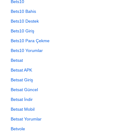
Bets10
Bets10 Bahis
Bets10 Destek
Bets10 Giriş
Bets10 Para Çekme
Bets10 Yorumlar
Betsat
Betsat APK
Betsat Giriş
Betsat Güncel
Betsat İndir
Betsat Mobil
Betsat Yorumlar
Betvole