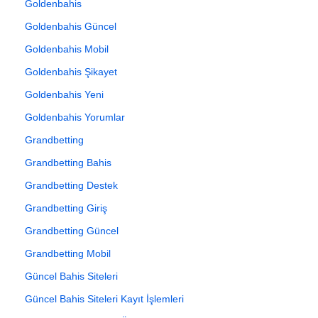
Goldenbahis
Goldenbahis Güncel
Goldenbahis Mobil
Goldenbahis Şikayet
Goldenbahis Yeni
Goldenbahis Yorumlar
Grandbetting
Grandbetting Bahis
Grandbetting Destek
Grandbetting Giriş
Grandbetting Güncel
Grandbetting Mobil
Güncel Bahis Siteleri
Güncel Bahis Siteleri Kayıt İşlemleri