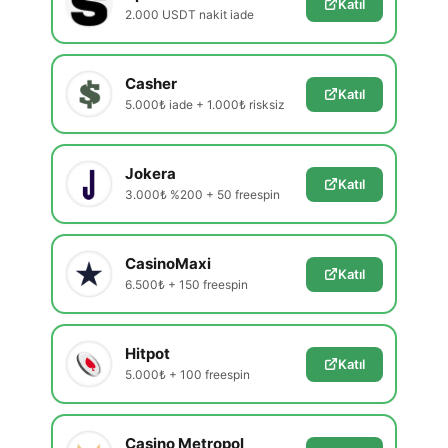
Katıl
2.000 USDT nakit iade
Casher
Katıl
5.000₺ iade + 1.000₺ risksiz
Jokera
Katıl
3.000₺ %200 + 50 freespin
CasinoMaxi
Katıl
6.500₺ + 150 freespin
Hitpot
Katıl
5.000₺ + 100 freespin
Casino Metropol