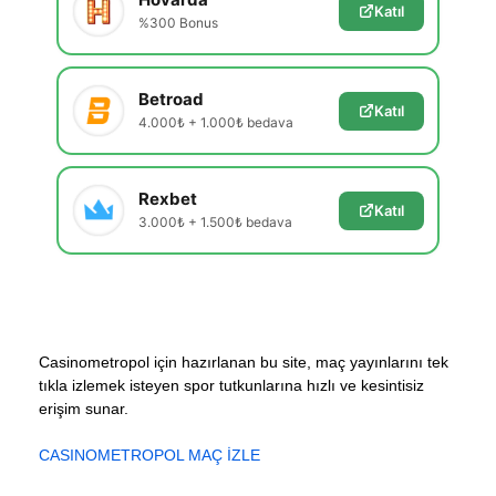
Katıl
%300 Bonus
Betroad
Katıl
4.000₺ + 1.000₺ bedava
Rexbet
Katıl
3.000₺ + 1.500₺ bedava
Casinometropol için hazırlanan bu site, maç yayınlarını tek
tıkla izlemek isteyen spor tutkunlarına hızlı ve kesintisiz
erişim sunar.
CASINOMETROPOL MAÇ İZLE