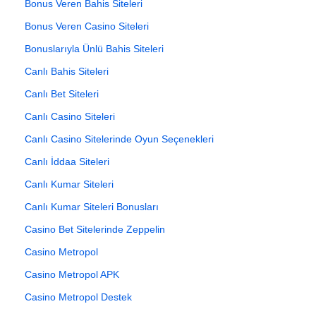
Bonus Veren Bahis Siteleri
Bonus Veren Casino Siteleri
Bonuslarıyla Ünlü Bahis Siteleri
Canlı Bahis Siteleri
Canlı Bet Siteleri
Canlı Casino Siteleri
Canlı Casino Sitelerinde Oyun Seçenekleri
Canlı İddaa Siteleri
Canlı Kumar Siteleri
Canlı Kumar Siteleri Bonusları
Casino Bet Sitelerinde Zeppelin
Casino Metropol
Casino Metropol APK
Casino Metropol Destek