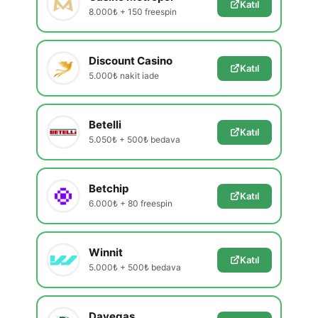
Katıl
8.000₺ + 150 freespin
Discount Casino
Katıl
5.000₺ nakit iade
Betelli
Katıl
5.050₺ + 500₺ bedava
Betchip
Katıl
6.000₺ + 80 freespin
Winnit
Katıl
5.000₺ + 500₺ bedava
Davegas