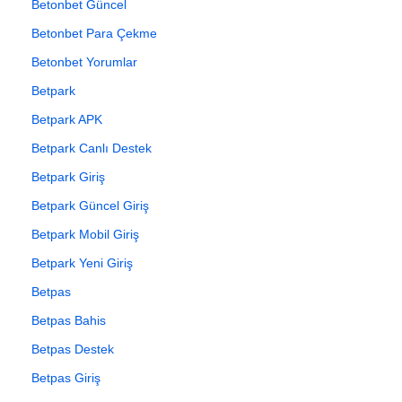
Betonbet Güncel
Betonbet Para Çekme
Betonbet Yorumlar
Betpark
Betpark APK
Betpark Canlı Destek
Betpark Giriş
Betpark Güncel Giriş
Betpark Mobil Giriş
Betpark Yeni Giriş
Betpas
Betpas Bahis
Betpas Destek
Betpas Giriş