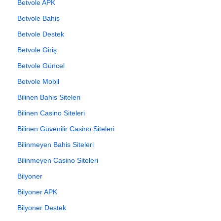
Betvole APK
Betvole Bahis
Betvole Destek
Betvole Giriş
Betvole Güncel
Betvole Mobil
Bilinen Bahis Siteleri
Bilinen Casino Siteleri
Bilinen Güvenilir Casino Siteleri
Bilinmeyen Bahis Siteleri
Bilinmeyen Casino Siteleri
Bilyoner
Bilyoner APK
Bilyoner Destek