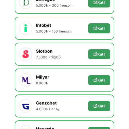
Katıl
5.000₺ + 300 freespin
Intobet
Katıl
5.000₺ + 150 freespin
Slotbon
Katıl
7.500₺ + %200
Milyar
Katıl
8.000₺
Genzobet
Katıl
4.000₺ Her Ay
Hovarda