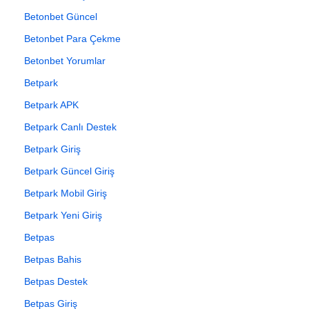
Betonbet Güncel
Betonbet Para Çekme
Betonbet Yorumlar
Betpark
Betpark APK
Betpark Canlı Destek
Betpark Giriş
Betpark Güncel Giriş
Betpark Mobil Giriş
Betpark Yeni Giriş
Betpas
Betpas Bahis
Betpas Destek
Betpas Giriş