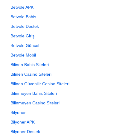
Betvole APK
Betvole Bahis
Betvole Destek
Betvole Giriş
Betvole Güncel
Betvole Mobil
Bilinen Bahis Siteleri
Bilinen Casino Siteleri
Bilinen Güvenilir Casino Siteleri
Bilinmeyen Bahis Siteleri
Bilinmeyen Casino Siteleri
Bilyoner
Bilyoner APK
Bilyoner Destek