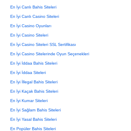
En İyi Canlı Bahis Siteleri
En İyi Canlı Casino Siteleri
En İyi Casino Oyunları
En İyi Casino Siteleri
En İyi Casino Siteleri SSL Sertifikası
En İyi Casino Sitelerinde Oyun Seçenekleri
En İyi İddaa Bahis Siteleri
En İyi İddaa Siteleri
En İyi İllegal Bahis Siteleri
En İyi Kaçak Bahis Siteleri
En İyi Kumar Siteleri
En İyi Sağlam Bahis Siteleri
En İyi Yasal Bahis Siteleri
En Popüler Bahis Siteleri