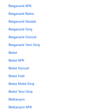
Betgaranti APK
Betgaranti Bahis
Betgaranti Destek
Betgaranti Giriş
Betgaranti Güncel
Betgaranti Yeni Giriş
Betist
Betist APK
Betist Güncel
Betist İndir
Betist Mobil Giriş
Betist Yeni Giriş
Betkanyon
Betkanyon APK