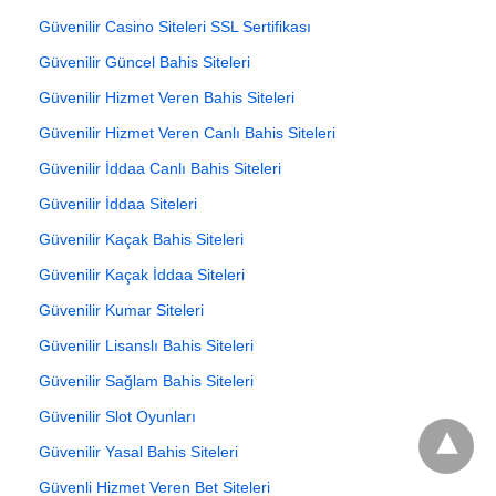
Güvenilir Casino Siteleri SSL Sertifikası
Güvenilir Güncel Bahis Siteleri
Güvenilir Hizmet Veren Bahis Siteleri
Güvenilir Hizmet Veren Canlı Bahis Siteleri
Güvenilir İddaa Canlı Bahis Siteleri
Güvenilir İddaa Siteleri
Güvenilir Kaçak Bahis Siteleri
Güvenilir Kaçak İddaa Siteleri
Güvenilir Kumar Siteleri
Güvenilir Lisanslı Bahis Siteleri
Güvenilir Sağlam Bahis Siteleri
Güvenilir Slot Oyunları
Güvenilir Yasal Bahis Siteleri
Güvenli Hizmet Veren Bet Siteleri