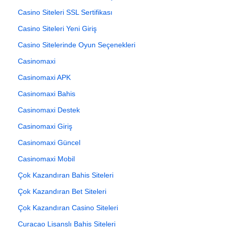
Casino Siteleri SSL Sertifikası
Casino Siteleri Yeni Giriş
Casino Sitelerinde Oyun Seçenekleri
Casinomaxi
Casinomaxi APK
Casinomaxi Bahis
Casinomaxi Destek
Casinomaxi Giriş
Casinomaxi Güncel
Casinomaxi Mobil
Çok Kazandıran Bahis Siteleri
Çok Kazandıran Bet Siteleri
Çok Kazandıran Casino Siteleri
Curacao Lisanslı Bahis Siteleri