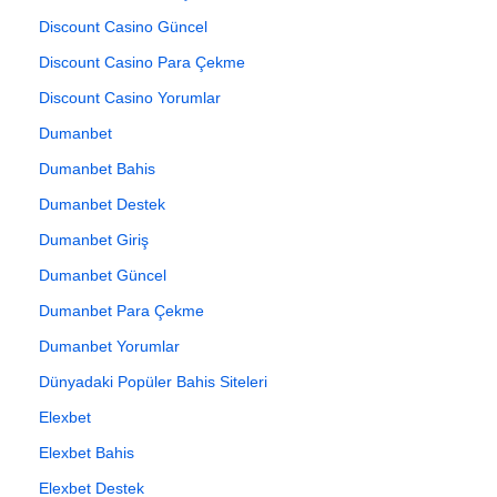
Discount Casino Güncel
Discount Casino Para Çekme
Discount Casino Yorumlar
Dumanbet
Dumanbet Bahis
Dumanbet Destek
Dumanbet Giriş
Dumanbet Güncel
Dumanbet Para Çekme
Dumanbet Yorumlar
Dünyadaki Popüler Bahis Siteleri
Elexbet
Elexbet Bahis
Elexbet Destek