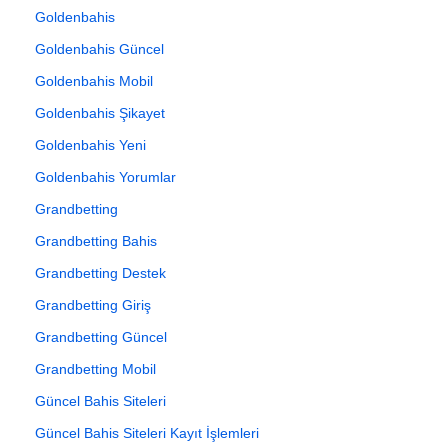
Goldenbahis
Goldenbahis Güncel
Goldenbahis Mobil
Goldenbahis Şikayet
Goldenbahis Yeni
Goldenbahis Yorumlar
Grandbetting
Grandbetting Bahis
Grandbetting Destek
Grandbetting Giriş
Grandbetting Güncel
Grandbetting Mobil
Güncel Bahis Siteleri
Güncel Bahis Siteleri Kayıt İşlemleri