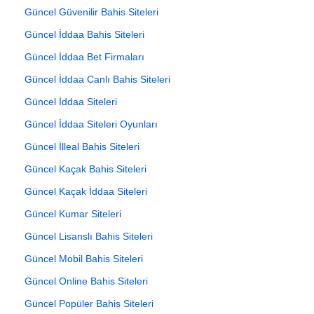
Güncel Güvenilir Bahis Siteleri
Güncel İddaa Bahis Siteleri
Güncel İddaa Bet Firmaları
Güncel İddaa Canlı Bahis Siteleri
Güncel İddaa Siteleri
Güncel İddaa Siteleri Oyunları
Güncel İlleal Bahis Siteleri
Güncel Kaçak Bahis Siteleri
Güncel Kaçak İddaa Siteleri
Güncel Kumar Siteleri
Güncel Lisanslı Bahis Siteleri
Güncel Mobil Bahis Siteleri
Güncel Online Bahis Siteleri
Güncel Popüler Bahis Siteleri