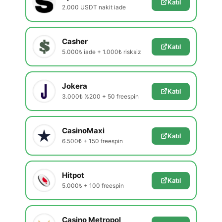
Katıl
2.000 USDT nakit iade
Casher
Katıl
5.000₺ iade + 1.000₺ risksiz
Jokera
Katıl
3.000₺ %200 + 50 freespin
CasinoMaxi
Katıl
6.500₺ + 150 freespin
Hitpot
Katıl
5.000₺ + 100 freespin
Casino Metropol