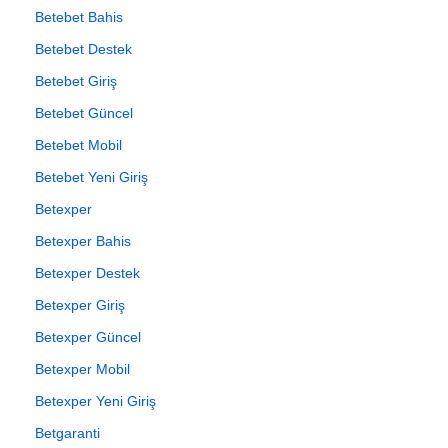
Betebet Bahis
Betebet Destek
Betebet Giriş
Betebet Güncel
Betebet Mobil
Betebet Yeni Giriş
Betexper
Betexper Bahis
Betexper Destek
Betexper Giriş
Betexper Güncel
Betexper Mobil
Betexper Yeni Giriş
Betgaranti