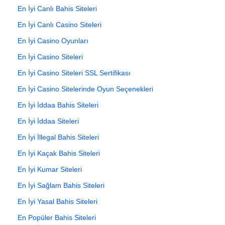
En İyi Canlı Bahis Siteleri
En İyi Canlı Casino Siteleri
En İyi Casino Oyunları
En İyi Casino Siteleri
En İyi Casino Siteleri SSL Sertifikası
En İyi Casino Sitelerinde Oyun Seçenekleri
En İyi İddaa Bahis Siteleri
En İyi İddaa Siteleri
En İyi İllegal Bahis Siteleri
En İyi Kaçak Bahis Siteleri
En İyi Kumar Siteleri
En İyi Sağlam Bahis Siteleri
En İyi Yasal Bahis Siteleri
En Popüler Bahis Siteleri