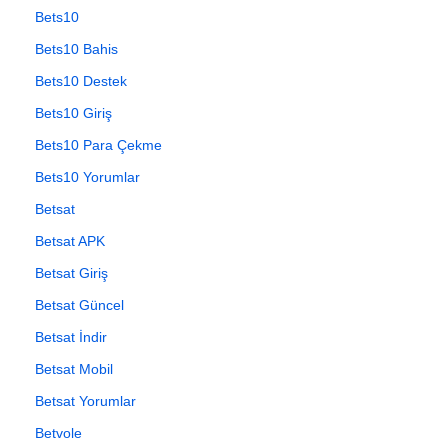
Bets10
Bets10 Bahis
Bets10 Destek
Bets10 Giriş
Bets10 Para Çekme
Bets10 Yorumlar
Betsat
Betsat APK
Betsat Giriş
Betsat Güncel
Betsat İndir
Betsat Mobil
Betsat Yorumlar
Betvole