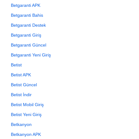
Betgaranti APK
Betgaranti Bahis
Betgaranti Destek
Betgaranti Giriş
Betgaranti Güncel
Betgaranti Yeni Giriş
Betist
Betist APK
Betist Güncel
Betist İndir
Betist Mobil Giriş
Betist Yeni Giriş
Betkanyon
Betkanyon APK