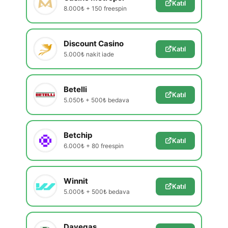
Katıl
8.000₺ + 150 freespin
Discount Casino
Katıl
5.000₺ nakit iade
Betelli
Katıl
5.050₺ + 500₺ bedava
Betchip
Katıl
6.000₺ + 80 freespin
Winnit
Katıl
5.000₺ + 500₺ bedava
Davegas