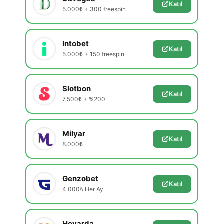
Katıl
5.000₺ + 300 freespin
Intobet
Katıl
5.000₺ + 150 freespin
Slotbon
Katıl
7.500₺ + %200
Milyar
Katıl
8.000₺
Genzobet
Katıl
4.000₺ Her Ay
Hovarda