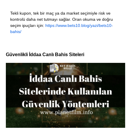
Tekli kupon, tek bir maç ya da market seçimiyle risk ve
kontrolü daha net tutmayı sağlar. Oran okuma ve doğru
seçim ipuçları için:
https://www.bets10.blog/yazi/bets10-
bahis/
Güvenlikli İddaa Canlı Bahis Siteleri