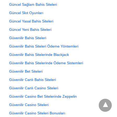
Güncel Sağlam Bahis Siteleri
Güncel Slot Oyunları
Güncel Yasal Bahis Siteleri
Güncel Yeni Bahis Siteleri
Güvenilir Bahis Siteleri
Güvenilir Bahis Siteleri Ödeme Yöntemleri
Güvenilir Bahis Sitelerinde Blackjack
Güvenilir Bahis Sitelerinde Ödeme Sistemleri
Güvenilir Bet Siteleri
Güvenilir Canlı Bahis Siteleri
Güvenilir Canlı Casino Siteleri
Güvenilir Casino Bet Sitelerinde Zeppelin
Güvenilir Casino Siteleri
Güvenilir Casino Siteleri Bonusları