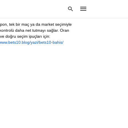
upon, tek bir maç ya da market seçimiyle
 kontrolü daha net tutmayı sağlar. Oran
e doğru seçim ipuçları için:
/www.bets10.blog/yazi/bets10-bahis/
Type
your
search
query
and
hit
enter: