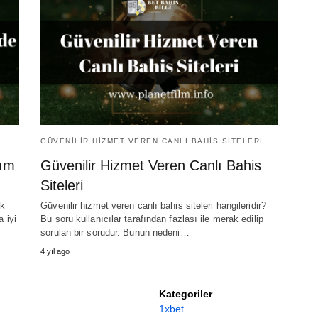
GÜVENILIR HIZMET VEREN CANLI BAHIS SITELERI
rım
Güvenilir Hizmet Veren Canlı Bahis
Siteleri
ok
Güvenilir hizmet veren canlı bahis siteleri hangileridir?
a iyi
Bu soru kullanıcılar tarafından fazlası ile merak edilip
sorulan bir sorudur. Bunun nedeni…
4 yıl ago
Kategoriler
1xbet