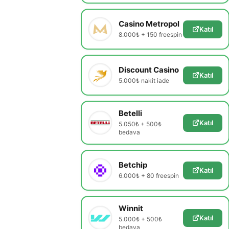
Casino Metropol
Katıl
8.000₺ + 150 freespin
Discount Casino
Katıl
5.000₺ nakit iade
Betelli
Katıl
5.050₺ + 500₺
bedava
Betchip
Katıl
6.000₺ + 80 freespin
Winnit
Katıl
5.000₺ + 500₺
bedava