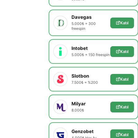
Davegas
Katıl
5.000₺ + 300
freespin
Intobet
Katıl
5.000₺ + 150 freespin
Slotbon
Katıl
7.500₺ + %200
Milyar
Katıl
8.000₺
Genzobet
Katıl
4.000₺ Her Ay