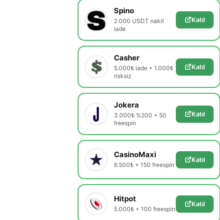
Spino
Katıl
2.000 USDT nakit
iade
Casher
Katıl
5.000₺ iade + 1.000₺
risksiz
Jokera
Katıl
3.000₺ %200 + 50
freespin
CasinoMaxi
Katıl
6.500₺ + 150 freespin
Hitpot
Katıl
5.000₺ + 100 freespin