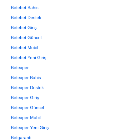
Betebet Bahis
Betebet Destek
Betebet Giriş
Betebet Güncel
Betebet Mobil
Betebet Yeni Giriş
Betexper
Betexper Bahis
Betexper Destek
Betexper Giriş
Betexper Güncel
Betexper Mobil
Betexper Yeni Giriş
Betgaranti