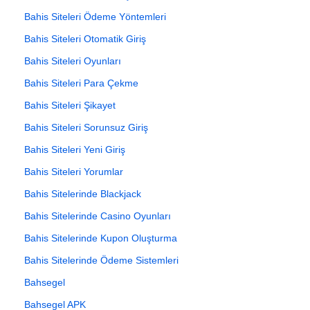
Bahis Siteleri Ödeme Yöntemleri
Bahis Siteleri Otomatik Giriş
Bahis Siteleri Oyunları
Bahis Siteleri Para Çekme
Bahis Siteleri Şikayet
Bahis Siteleri Sorunsuz Giriş
Bahis Siteleri Yeni Giriş
Bahis Siteleri Yorumlar
Bahis Sitelerinde Blackjack
Bahis Sitelerinde Casino Oyunları
Bahis Sitelerinde Kupon Oluşturma
Bahis Sitelerinde Ödeme Sistemleri
Bahsegel
Bahsegel APK