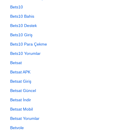
Bets10
Bets10 Bahis
Bets10 Destek
Bets10 Giriş
Bets10 Para Çekme
Bets10 Yorumlar
Betsat
Betsat APK
Betsat Giriş
Betsat Güncel
Betsat İndir
Betsat Mobil
Betsat Yorumlar
Betvole