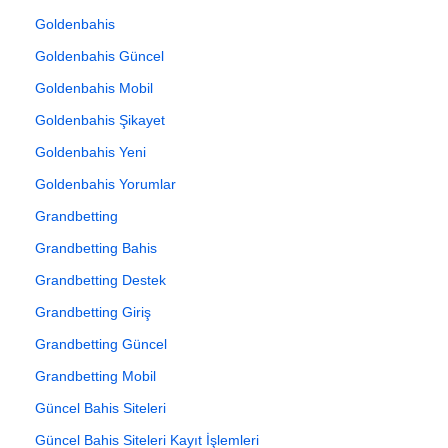
Goldenbahis
Goldenbahis Güncel
Goldenbahis Mobil
Goldenbahis Şikayet
Goldenbahis Yeni
Goldenbahis Yorumlar
Grandbetting
Grandbetting Bahis
Grandbetting Destek
Grandbetting Giriş
Grandbetting Güncel
Grandbetting Mobil
Güncel Bahis Siteleri
Güncel Bahis Siteleri Kayıt İşlemleri