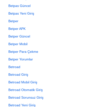
Betpas Güncel
Betpas Yeni Giriş
Betper
Betper APK
Betper Güncel
Betper Mobil
Betper Para Çekme
Betper Yorumlar
Betroad
Betroad Giriş
Betroad Mobil Giriş
Betroad Otomatik Giriş
Betroad Sorunsuz Giriş
Betroad Yeni Giriş