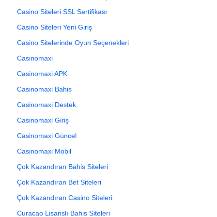
Casino Siteleri SSL Sertifikası
Casino Siteleri Yeni Giriş
Casino Sitelerinde Oyun Seçenekleri
Casinomaxi
Casinomaxi APK
Casinomaxi Bahis
Casinomaxi Destek
Casinomaxi Giriş
Casinomaxi Güncel
Casinomaxi Mobil
Çok Kazandıran Bahis Siteleri
Çok Kazandıran Bet Siteleri
Çok Kazandıran Casino Siteleri
Curacao Lisanslı Bahis Siteleri