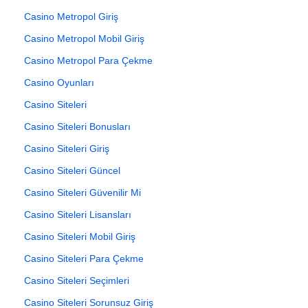
Casino Metropol Giriş
Casino Metropol Mobil Giriş
Casino Metropol Para Çekme
Casino Oyunları
Casino Siteleri
Casino Siteleri Bonusları
Casino Siteleri Giriş
Casino Siteleri Güncel
Casino Siteleri Güvenilir Mi
Casino Siteleri Lisansları
Casino Siteleri Mobil Giriş
Casino Siteleri Para Çekme
Casino Siteleri Seçimleri
Casino Siteleri Sorunsuz Giriş