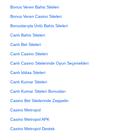
Bonus Veren Bahis Siteleri
Bonus Veren Casino Siteleri
Bonuslarıyla Ünlü Bahis Siteleri
Canlı Bahis Siteleri
Canlı Bet Siteleri
Canlı Casino Siteleri
Canlı Casino Sitelerinde Oyun Seçenekleri
Canlı İddaa Siteleri
Canlı Kumar Siteleri
Canlı Kumar Siteleri Bonusları
Casino Bet Sitelerinde Zeppelin
Casino Metropol
Casino Metropol APK
Casino Metropol Destek