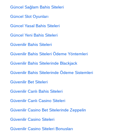
Güncel Sağlam Bahis Siteleri
Güncel Slot Oyunları
Güncel Yasal Bahis Siteleri
Güncel Yeni Bahis Siteleri
Güvenilir Bahis Siteleri
Güvenilir Bahis Siteleri Ödeme Yöntemleri
Güvenilir Bahis Sitelerinde Blackjack
Güvenilir Bahis Sitelerinde Ödeme Sistemleri
Güvenilir Bet Siteleri
Güvenilir Canlı Bahis Siteleri
Güvenilir Canlı Casino Siteleri
Güvenilir Casino Bet Sitelerinde Zeppelin
Güvenilir Casino Siteleri
Güvenilir Casino Siteleri Bonusları