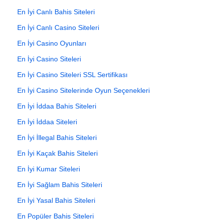
En İyi Canlı Bahis Siteleri
En İyi Canlı Casino Siteleri
En İyi Casino Oyunları
En İyi Casino Siteleri
En İyi Casino Siteleri SSL Sertifikası
En İyi Casino Sitelerinde Oyun Seçenekleri
En İyi İddaa Bahis Siteleri
En İyi İddaa Siteleri
En İyi İllegal Bahis Siteleri
En İyi Kaçak Bahis Siteleri
En İyi Kumar Siteleri
En İyi Sağlam Bahis Siteleri
En İyi Yasal Bahis Siteleri
En Popüler Bahis Siteleri