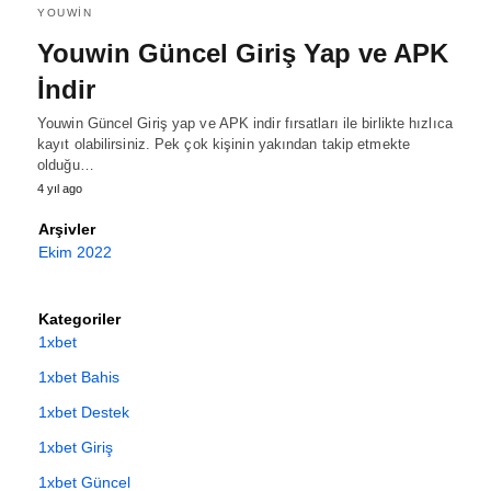
YOUWIN
Youwin Güncel Giriş Yap ve APK
İndir
Youwin Güncel Giriş yap ve APK indir fırsatları ile birlikte hızlıca
kayıt olabilirsiniz. Pek çok kişinin yakından takip etmekte
olduğu…
4 yıl ago
Arşivler
Ekim 2022
Kategoriler
1xbet
1xbet Bahis
1xbet Destek
1xbet Giriş
1xbet Güncel