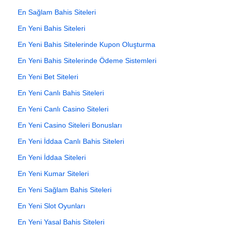
En Sağlam Bahis Siteleri
En Yeni Bahis Siteleri
En Yeni Bahis Sitelerinde Kupon Oluşturma
En Yeni Bahis Sitelerinde Ödeme Sistemleri
En Yeni Bet Siteleri
En Yeni Canlı Bahis Siteleri
En Yeni Canlı Casino Siteleri
En Yeni Casino Siteleri Bonusları
En Yeni İddaa Canlı Bahis Siteleri
En Yeni İddaa Siteleri
En Yeni Kumar Siteleri
En Yeni Sağlam Bahis Siteleri
En Yeni Slot Oyunları
En Yeni Yasal Bahis Siteleri