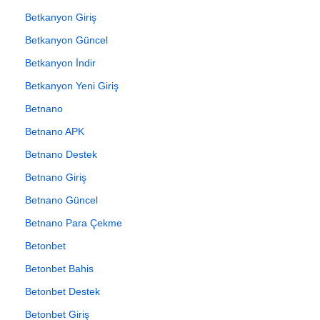
Betkanyon Giriş
Betkanyon Güncel
Betkanyon İndir
Betkanyon Yeni Giriş
Betnano
Betnano APK
Betnano Destek
Betnano Giriş
Betnano Güncel
Betnano Para Çekme
Betonbet
Betonbet Bahis
Betonbet Destek
Betonbet Giriş