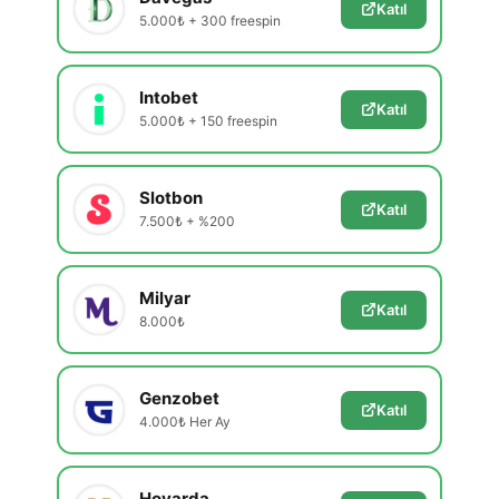
Katıl
5.000₺ + 300 freespin
Intobet
Katıl
5.000₺ + 150 freespin
Slotbon
Katıl
7.500₺ + %200
Milyar
Katıl
8.000₺
Genzobet
Katıl
4.000₺ Her Ay
Hovarda