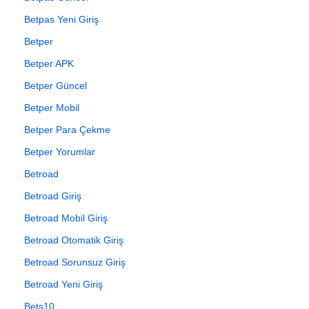
Betpas Yeni Giriş
Betper
Betper APK
Betper Güncel
Betper Mobil
Betper Para Çekme
Betper Yorumlar
Betroad
Betroad Giriş
Betroad Mobil Giriş
Betroad Otomatik Giriş
Betroad Sorunsuz Giriş
Betroad Yeni Giriş
Bets10