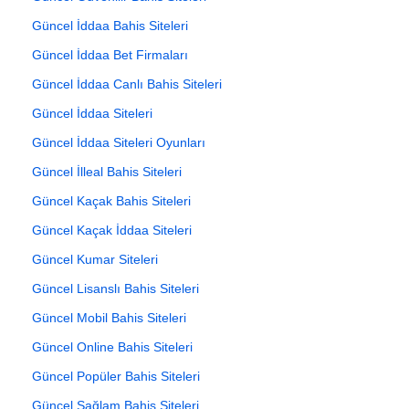
Güncel İddaa Bahis Siteleri
Güncel İddaa Bet Firmaları
Güncel İddaa Canlı Bahis Siteleri
Güncel İddaa Siteleri
Güncel İddaa Siteleri Oyunları
Güncel İlleal Bahis Siteleri
Güncel Kaçak Bahis Siteleri
Güncel Kaçak İddaa Siteleri
Güncel Kumar Siteleri
Güncel Lisanslı Bahis Siteleri
Güncel Mobil Bahis Siteleri
Güncel Online Bahis Siteleri
Güncel Popüler Bahis Siteleri
Güncel Sağlam Bahis Siteleri