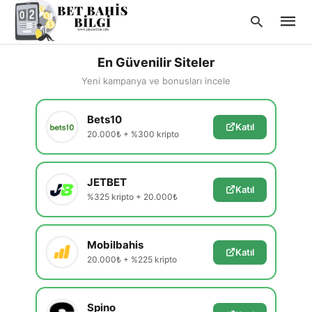
En Güvenilir Siteler
Yeni kampanya ve bonusları incele
Type
Bets10
your
Katıl
searc
20.000₺ + %300 kripto
query
and
hit
enter:
JETBET
Katıl
%325 kripto + 20.000₺
Mobilbahis
Katıl
20.000₺ + %225 kripto
Spino