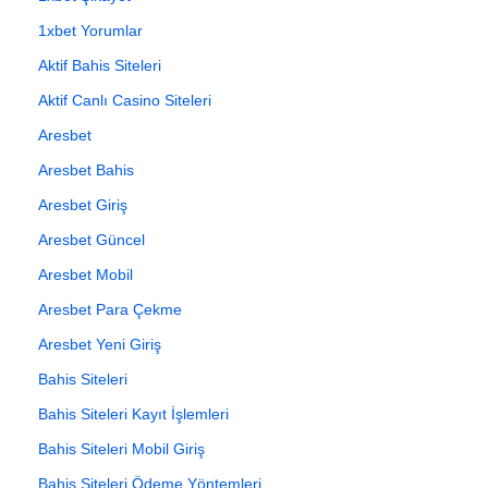
1xbet Yorumlar
Aktif Bahis Siteleri
Aktif Canlı Casino Siteleri
Aresbet
Aresbet Bahis
Aresbet Giriş
Aresbet Güncel
Aresbet Mobil
Aresbet Para Çekme
Aresbet Yeni Giriş
Bahis Siteleri
Bahis Siteleri Kayıt İşlemleri
Bahis Siteleri Mobil Giriş
Bahis Siteleri Ödeme Yöntemleri