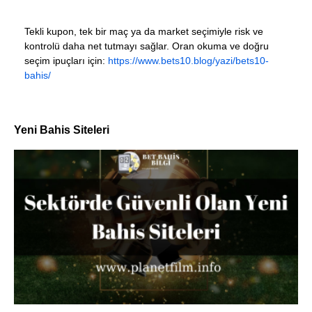
Tekli kupon, tek bir maç ya da market seçimiyle risk ve
kontrolü daha net tutmayı sağlar. Oran okuma ve doğru
seçim ipuçları için:
https://www.bets10.blog/yazi/bets10-
bahis/
Yeni Bahis Siteleri