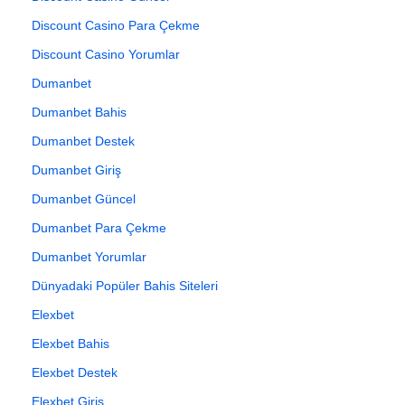
Discount Casino Para Çekme
Discount Casino Yorumlar
Dumanbet
Dumanbet Bahis
Dumanbet Destek
Dumanbet Giriş
Dumanbet Güncel
Dumanbet Para Çekme
Dumanbet Yorumlar
Dünyadaki Popüler Bahis Siteleri
Elexbet
Elexbet Bahis
Elexbet Destek
Elexbet Giriş