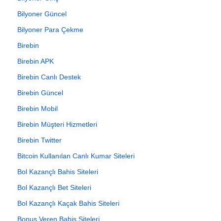
Bilyoner Güncel
Bilyoner Para Çekme
Birebin
Birebin APK
Birebin Canlı Destek
Birebin Güncel
Birebin Mobil
Birebin Müşteri Hizmetleri
Birebin Twitter
Bitcoin Kullanılan Canlı Kumar Siteleri
Bol Kazançlı Bahis Siteleri
Bol Kazançlı Bet Siteleri
Bol Kazançlı Kaçak Bahis Siteleri
Bonus Veren Bahis Siteleri