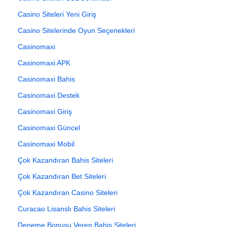
Casino Siteleri Yeni Giriş
Casino Sitelerinde Oyun Seçenekleri
Casinomaxi
Casinomaxi APK
Casinomaxi Bahis
Casinomaxi Destek
Casinomaxi Giriş
Casinomaxi Güncel
Casinomaxi Mobil
Çok Kazandıran Bahis Siteleri
Çok Kazandıran Bet Siteleri
Çok Kazandıran Casino Siteleri
Curacao Lisanslı Bahis Siteleri
Deneme Bonusu Veren Bahis Siteleri