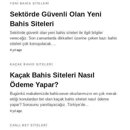
YENI BAHIS SITELERI
Sektörde Güvenli Olan Yeni
Bahis Siteleri
Sektörde güvenli olan yeni bahis siteleri ile ilgili bilgiler
vereceğiz. Son zamanlarda dikkatleri üzerine çeken bazı bahis
siteleri çok konuşulacak.…
4 yıl ago
KAÇAK BAHIS SITELERI
Kaçak Bahis Siteleri Nasıl
Ödeme Yapar?
Bugünkü makalemizde bahissever okurlarımızın en çok merak
ettiği konulardan biri olan kaçak bahis siteleri nasıl ödeme
yapar? Sorusunu yanıtlayacağız. Türkiye’de…
4 yıl ago
CANLI BET SITELERI