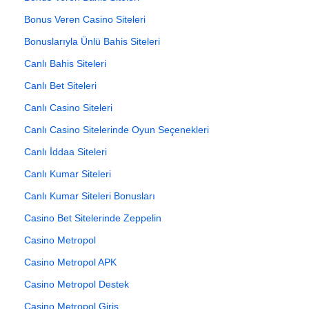
Bonus Veren Casino Siteleri
Bonuslarıyla Ünlü Bahis Siteleri
Canlı Bahis Siteleri
Canlı Bet Siteleri
Canlı Casino Siteleri
Canlı Casino Sitelerinde Oyun Seçenekleri
Canlı İddaa Siteleri
Canlı Kumar Siteleri
Canlı Kumar Siteleri Bonusları
Casino Bet Sitelerinde Zeppelin
Casino Metropol
Casino Metropol APK
Casino Metropol Destek
Casino Metropol Giriş