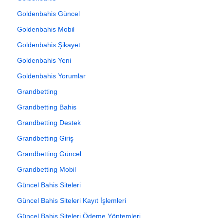
Goldenbahis Güncel
Goldenbahis Mobil
Goldenbahis Şikayet
Goldenbahis Yeni
Goldenbahis Yorumlar
Grandbetting
Grandbetting Bahis
Grandbetting Destek
Grandbetting Giriş
Grandbetting Güncel
Grandbetting Mobil
Güncel Bahis Siteleri
Güncel Bahis Siteleri Kayıt İşlemleri
Güncel Bahis Siteleri Ödeme Yöntemleri