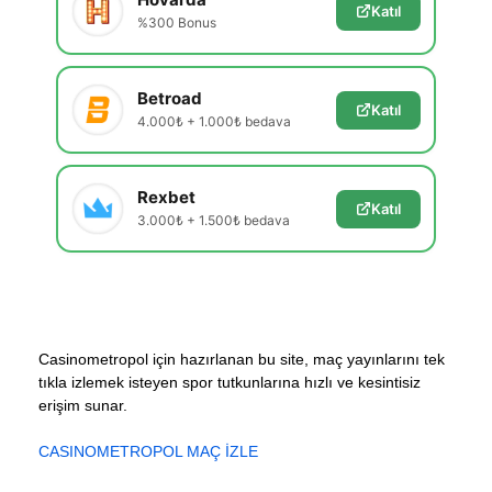
Katıl
%300 Bonus
Betroad
Katıl
4.000₺ + 1.000₺ bedava
Rexbet
Katıl
3.000₺ + 1.500₺ bedava
Casinometropol için hazırlanan bu site, maç yayınlarını tek
tıkla izlemek isteyen spor tutkunlarına hızlı ve kesintisiz
erişim sunar.
CASINOMETROPOL MAÇ İZLE