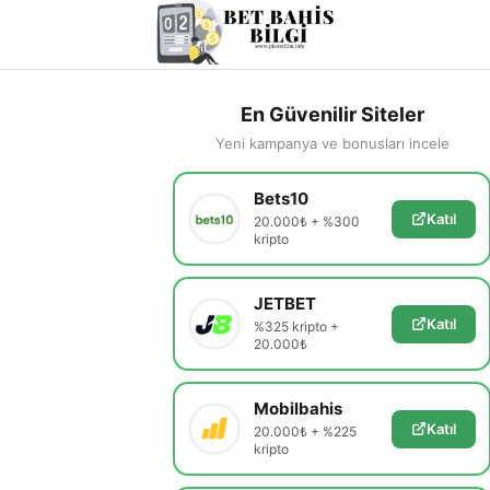
En Güvenilir Siteler
Yeni kampanya ve bonusları incele
Bets10
Katıl
20.000₺ + %300
kripto
JETBET
Katıl
%325 kripto +
20.000₺
Mobilbahis
Katıl
20.000₺ + %225
kripto