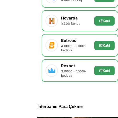
Hovarda
Katıl
%300 Bonus
Betroad
Katıl
4.000₺ + 1.000₺
bedava
Rexbet
Katıl
3.000₺ + 1.500₺
bedava
İnterbahis Para Çekme