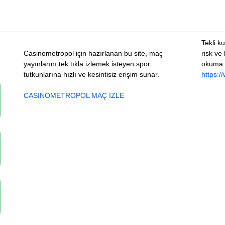
Tekli k
Casinometropol için hazırlanan bu site, maç
risk ve
yayınlarını tek tıkla izlemek isteyen spor
okuma v
tutkunlarına hızlı ve kesintisiz erişim sunar.
https:/
CASINOMETROPOL MAÇ İZLE