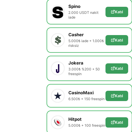
Spino
Katıl
2.000 USDT nakit
iade
Casher
Katıl
5.000₺ iade + 1.000₺
risksiz
Jokera
Katıl
3.000₺ %200 + 50
freespin
CasinoMaxi
Katıl
6.500₺ + 150 freespin
Hitpot
Katıl
5.000₺ + 100 freespin