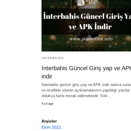
İNTERBAHIS
İnterbahis Güncel Giriş yap ve AP
indir
İnterbahis güncel giriş yap ve APK indir arama sonu
ve özellikle sitenin açıklamalarının yapıldığı yazılar
oldukça fazla merak edilmektedir. Site…
4 yıl ago
Arşivler
Ekim 2022