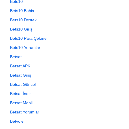
Bets10
Bets10 Bahis
Bets10 Destek
Bets10 Giriş
Bets10 Para Çekme
Bets10 Yorumlar
Betsat
Betsat APK
Betsat Giriş
Betsat Güncel
Betsat İndir
Betsat Mobil
Betsat Yorumlar
Betvole