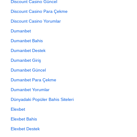
Discount Casino Güncel
Discount Casino Para Çekme
Discount Casino Yorumlar
Dumanbet
Dumanbet Bahis
Dumanbet Destek
Dumanbet Giriş
Dumanbet Güncel
Dumanbet Para Çekme
Dumanbet Yorumlar
Dünyadaki Popüler Bahis Siteleri
Elexbet
Elexbet Bahis
Elexbet Destek