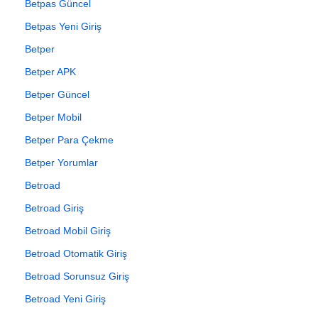
Betpas Güncel
Betpas Yeni Giriş
Betper
Betper APK
Betper Güncel
Betper Mobil
Betper Para Çekme
Betper Yorumlar
Betroad
Betroad Giriş
Betroad Mobil Giriş
Betroad Otomatik Giriş
Betroad Sorunsuz Giriş
Betroad Yeni Giriş