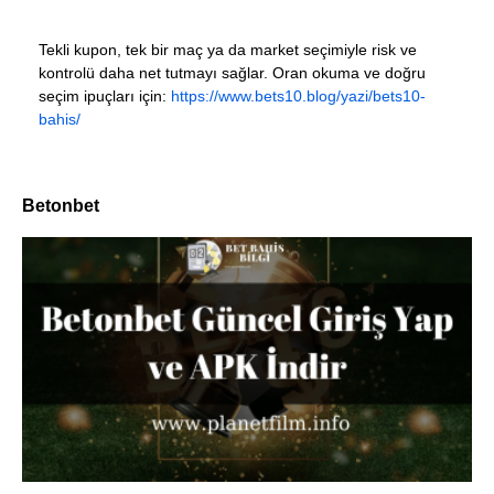
Tekli kupon, tek bir maç ya da market seçimiyle risk ve
kontrolü daha net tutmayı sağlar. Oran okuma ve doğru
seçim ipuçları için:
https://www.bets10.blog/yazi/bets10-
bahis/
Betonbet