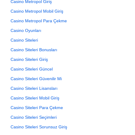
Casino Metropol Giriş
Casino Metropol Mobil Giriş
Casino Metropol Para Çekme
Casino Oyunları
Casino Siteleri
Casino Siteleri Bonusları
Casino Siteleri Giriş
Casino Siteleri Güncel
Casino Siteleri Güvenilir Mi
Casino Siteleri Lisansları
Casino Siteleri Mobil Giriş
Casino Siteleri Para Çekme
Casino Siteleri Seçimleri
Casino Siteleri Sorunsuz Giriş