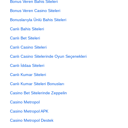
Bonus Veren Bahis Siteleri
Bonus Veren Casino Siteleri
Bonuslarıyla Ünlü Bahis Siteleri
Canlı Bahis Siteleri
Canlı Bet Siteleri
Canlı Casino Siteleri
Canlı Casino Sitelerinde Oyun Seçenekleri
Canlı İddaa Siteleri
Canlı Kumar Siteleri
Canlı Kumar Siteleri Bonusları
Casino Bet Sitelerinde Zeppelin
Casino Metropol
Casino Metropol APK
Casino Metropol Destek