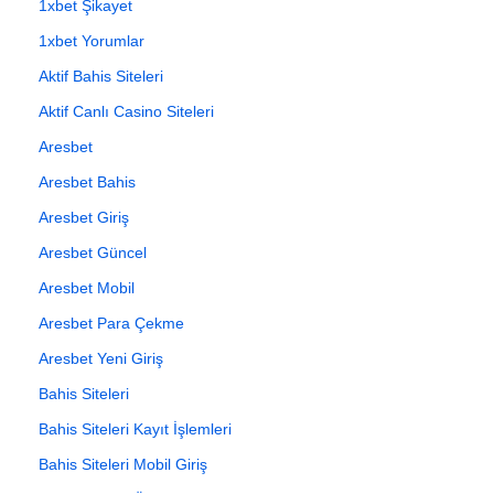
1xbet Şikayet
1xbet Yorumlar
Aktif Bahis Siteleri
Aktif Canlı Casino Siteleri
Aresbet
Aresbet Bahis
Aresbet Giriş
Aresbet Güncel
Aresbet Mobil
Aresbet Para Çekme
Aresbet Yeni Giriş
Bahis Siteleri
Bahis Siteleri Kayıt İşlemleri
Bahis Siteleri Mobil Giriş