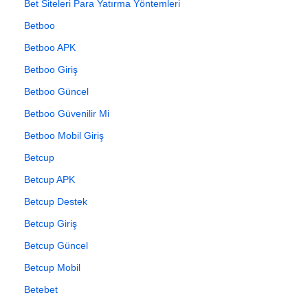
Bet Siteleri Para Yatırma Yöntemleri
Betboo
Betboo APK
Betboo Giriş
Betboo Güncel
Betboo Güvenilir Mi
Betboo Mobil Giriş
Betcup
Betcup APK
Betcup Destek
Betcup Giriş
Betcup Güncel
Betcup Mobil
Betebet