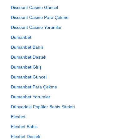
Discount Casino Güncel
Discount Casino Para Çekme
Discount Casino Yorumlar
Dumanbet
Dumanbet Bahis
Dumanbet Destek
Dumanbet Giriş
Dumanbet Güncel
Dumanbet Para Çekme
Dumanbet Yorumlar
Dünyadaki Popüler Bahis Siteleri
Elexbet
Elexbet Bahis
Elexbet Destek