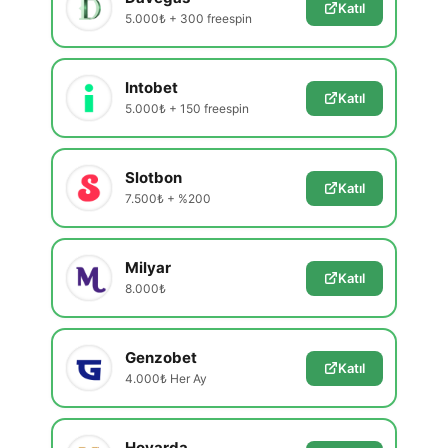
Katıl
5.000₺ + 300 freespin
Intobet
Katıl
5.000₺ + 150 freespin
Slotbon
Katıl
7.500₺ + %200
Milyar
Katıl
8.000₺
Genzobet
Katıl
4.000₺ Her Ay
Hovarda