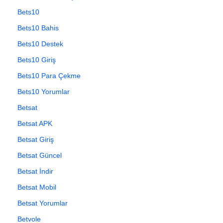
Bets10
Bets10 Bahis
Bets10 Destek
Bets10 Giriş
Bets10 Para Çekme
Bets10 Yorumlar
Betsat
Betsat APK
Betsat Giriş
Betsat Güncel
Betsat İndir
Betsat Mobil
Betsat Yorumlar
Betvole