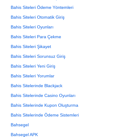
Bahis Siteleri Ödeme Yöntemleri
Bahis Siteleri Otomatik Giriş
Bahis Siteleri Oyunları
Bahis Siteleri Para Çekme
Bahis Siteleri Şikayet
Bahis Siteleri Sorunsuz Giriş
Bahis Siteleri Yeni Giriş
Bahis Siteleri Yorumlar
Bahis Sitelerinde Blackjack
Bahis Sitelerinde Casino Oyunları
Bahis Sitelerinde Kupon Oluşturma
Bahis Sitelerinde Ödeme Sistemleri
Bahsegel
Bahsegel APK