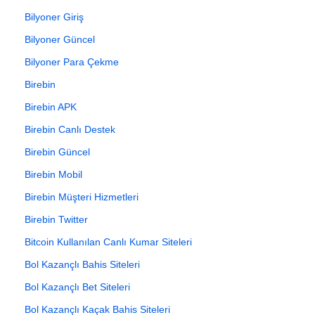
Bilyoner Giriş
Bilyoner Güncel
Bilyoner Para Çekme
Birebin
Birebin APK
Birebin Canlı Destek
Birebin Güncel
Birebin Mobil
Birebin Müşteri Hizmetleri
Birebin Twitter
Bitcoin Kullanılan Canlı Kumar Siteleri
Bol Kazançlı Bahis Siteleri
Bol Kazançlı Bet Siteleri
Bol Kazançlı Kaçak Bahis Siteleri