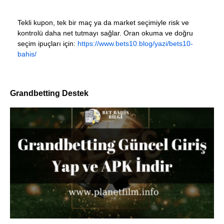
Tekli kupon, tek bir maç ya da market seçimiyle risk ve
kontrolü daha net tutmayı sağlar. Oran okuma ve doğru
seçim ipuçları için:
https://www.bets10.blog/yazi/bets10-
bahis/
Grandbetting Destek