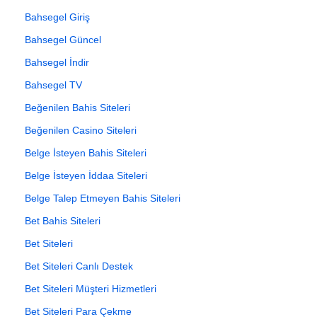
Bahsegel Giriş
Bahsegel Güncel
Bahsegel İndir
Bahsegel TV
Beğenilen Bahis Siteleri
Beğenilen Casino Siteleri
Belge İsteyen Bahis Siteleri
Belge İsteyen İddaa Siteleri
Belge Talep Etmeyen Bahis Siteleri
Bet Bahis Siteleri
Bet Siteleri
Bet Siteleri Canlı Destek
Bet Siteleri Müşteri Hizmetleri
Bet Siteleri Para Çekme