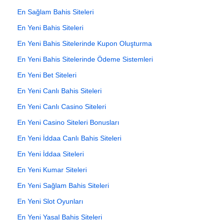
En Sağlam Bahis Siteleri
En Yeni Bahis Siteleri
En Yeni Bahis Sitelerinde Kupon Oluşturma
En Yeni Bahis Sitelerinde Ödeme Sistemleri
En Yeni Bet Siteleri
En Yeni Canlı Bahis Siteleri
En Yeni Canlı Casino Siteleri
En Yeni Casino Siteleri Bonusları
En Yeni İddaa Canlı Bahis Siteleri
En Yeni İddaa Siteleri
En Yeni Kumar Siteleri
En Yeni Sağlam Bahis Siteleri
En Yeni Slot Oyunları
En Yeni Yasal Bahis Siteleri