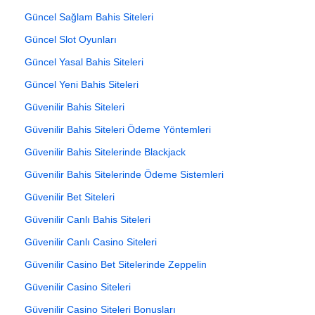
Güncel Sağlam Bahis Siteleri
Güncel Slot Oyunları
Güncel Yasal Bahis Siteleri
Güncel Yeni Bahis Siteleri
Güvenilir Bahis Siteleri
Güvenilir Bahis Siteleri Ödeme Yöntemleri
Güvenilir Bahis Sitelerinde Blackjack
Güvenilir Bahis Sitelerinde Ödeme Sistemleri
Güvenilir Bet Siteleri
Güvenilir Canlı Bahis Siteleri
Güvenilir Canlı Casino Siteleri
Güvenilir Casino Bet Sitelerinde Zeppelin
Güvenilir Casino Siteleri
Güvenilir Casino Siteleri Bonusları