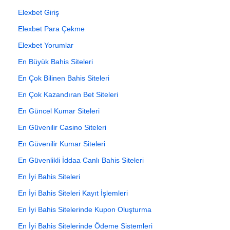
Elexbet Giriş
Elexbet Para Çekme
Elexbet Yorumlar
En Büyük Bahis Siteleri
En Çok Bilinen Bahis Siteleri
En Çok Kazandıran Bet Siteleri
En Güncel Kumar Siteleri
En Güvenilir Casino Siteleri
En Güvenilir Kumar Siteleri
En Güvenlikli İddaa Canlı Bahis Siteleri
En İyi Bahis Siteleri
En İyi Bahis Siteleri Kayıt İşlemleri
En İyi Bahis Sitelerinde Kupon Oluşturma
En İyi Bahis Sitelerinde Ödeme Sistemleri