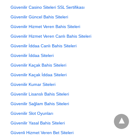
Güvenilir Casino Siteleri SSL Sertifikası
Güvenilir Güncel Bahis Siteleri
Güvenilir Hizmet Veren Bahis Siteleri
Güvenilir Hizmet Veren Canlı Bahis Siteleri
Güvenilir İddaa Canlı Bahis Siteleri
Güvenilir İddaa Siteleri
Güvenilir Kaçak Bahis Siteleri
Güvenilir Kaçak İddaa Siteleri
Güvenilir Kumar Siteleri
Güvenilir Lisanslı Bahis Siteleri
Güvenilir Sağlam Bahis Siteleri
Güvenilir Slot Oyunları
Güvenilir Yasal Bahis Siteleri
Güvenli Hizmet Veren Bet Siteleri