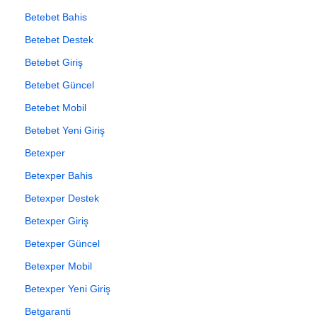
Betebet Bahis
Betebet Destek
Betebet Giriş
Betebet Güncel
Betebet Mobil
Betebet Yeni Giriş
Betexper
Betexper Bahis
Betexper Destek
Betexper Giriş
Betexper Güncel
Betexper Mobil
Betexper Yeni Giriş
Betgaranti