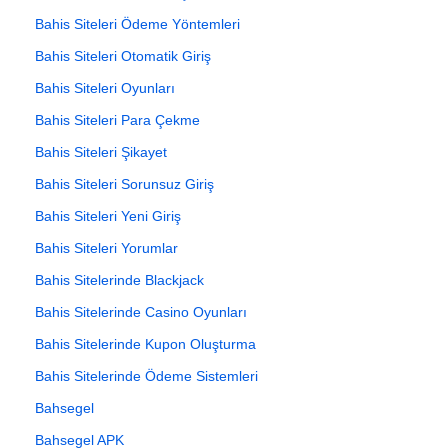
Bahis Siteleri Ödeme Yöntemleri
Bahis Siteleri Otomatik Giriş
Bahis Siteleri Oyunları
Bahis Siteleri Para Çekme
Bahis Siteleri Şikayet
Bahis Siteleri Sorunsuz Giriş
Bahis Siteleri Yeni Giriş
Bahis Siteleri Yorumlar
Bahis Sitelerinde Blackjack
Bahis Sitelerinde Casino Oyunları
Bahis Sitelerinde Kupon Oluşturma
Bahis Sitelerinde Ödeme Sistemleri
Bahsegel
Bahsegel APK