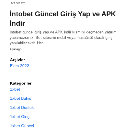
İNTOBET
İntobet Güncel Giriş Yap ve APK
İndir
İntobet güncel giriş yap ve APK indir kısmını geçmeden yatırım
yapamazsınız. Bet sitesine mobil veya masaüstü olarak giriş
yapılabilecektir. Her…
4 yıl ago
Arşivler
Ekim 2022
Kategoriler
1xbet
1xbet Bahis
1xbet Destek
1xbet Giriş
1xbet Güncel