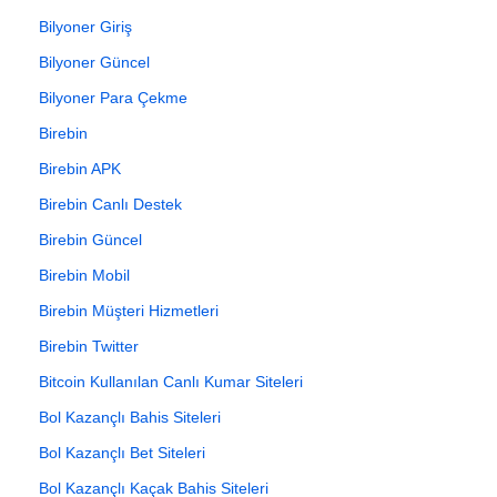
Bilyoner Giriş
Bilyoner Güncel
Bilyoner Para Çekme
Birebin
Birebin APK
Birebin Canlı Destek
Birebin Güncel
Birebin Mobil
Birebin Müşteri Hizmetleri
Birebin Twitter
Bitcoin Kullanılan Canlı Kumar Siteleri
Bol Kazançlı Bahis Siteleri
Bol Kazançlı Bet Siteleri
Bol Kazançlı Kaçak Bahis Siteleri