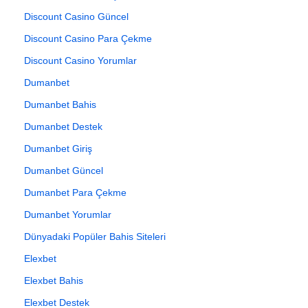
Discount Casino Güncel
Discount Casino Para Çekme
Discount Casino Yorumlar
Dumanbet
Dumanbet Bahis
Dumanbet Destek
Dumanbet Giriş
Dumanbet Güncel
Dumanbet Para Çekme
Dumanbet Yorumlar
Dünyadaki Popüler Bahis Siteleri
Elexbet
Elexbet Bahis
Elexbet Destek