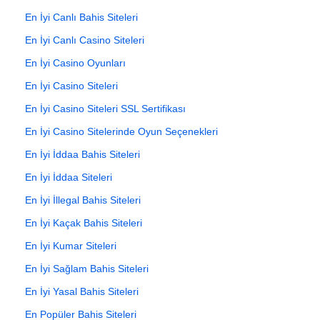
En İyi Canlı Bahis Siteleri
En İyi Canlı Casino Siteleri
En İyi Casino Oyunları
En İyi Casino Siteleri
En İyi Casino Siteleri SSL Sertifikası
En İyi Casino Sitelerinde Oyun Seçenekleri
En İyi İddaa Bahis Siteleri
En İyi İddaa Siteleri
En İyi İllegal Bahis Siteleri
En İyi Kaçak Bahis Siteleri
En İyi Kumar Siteleri
En İyi Sağlam Bahis Siteleri
En İyi Yasal Bahis Siteleri
En Popüler Bahis Siteleri