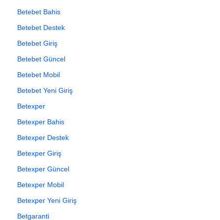
Betebet Bahis
Betebet Destek
Betebet Giriş
Betebet Güncel
Betebet Mobil
Betebet Yeni Giriş
Betexper
Betexper Bahis
Betexper Destek
Betexper Giriş
Betexper Güncel
Betexper Mobil
Betexper Yeni Giriş
Betgaranti