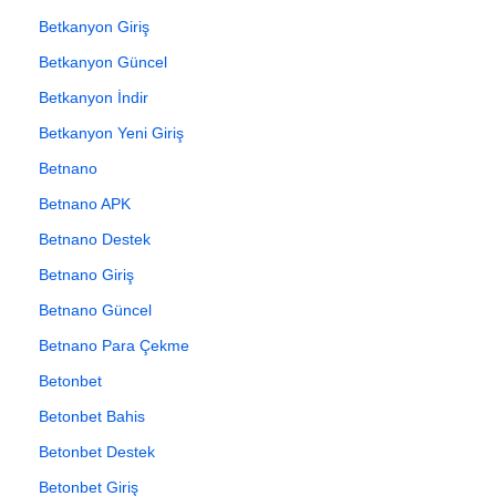
Betkanyon Giriş
Betkanyon Güncel
Betkanyon İndir
Betkanyon Yeni Giriş
Betnano
Betnano APK
Betnano Destek
Betnano Giriş
Betnano Güncel
Betnano Para Çekme
Betonbet
Betonbet Bahis
Betonbet Destek
Betonbet Giriş