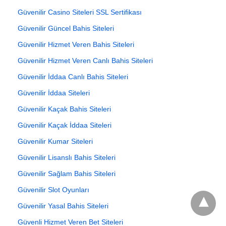
Güvenilir Casino Siteleri SSL Sertifikası
Güvenilir Güncel Bahis Siteleri
Güvenilir Hizmet Veren Bahis Siteleri
Güvenilir Hizmet Veren Canlı Bahis Siteleri
Güvenilir İddaa Canlı Bahis Siteleri
Güvenilir İddaa Siteleri
Güvenilir Kaçak Bahis Siteleri
Güvenilir Kaçak İddaa Siteleri
Güvenilir Kumar Siteleri
Güvenilir Lisanslı Bahis Siteleri
Güvenilir Sağlam Bahis Siteleri
Güvenilir Slot Oyunları
Güvenilir Yasal Bahis Siteleri
Güvenli Hizmet Veren Bet Siteleri