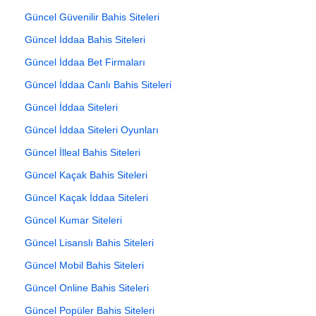
Güncel Güvenilir Bahis Siteleri
Güncel İddaa Bahis Siteleri
Güncel İddaa Bet Firmaları
Güncel İddaa Canlı Bahis Siteleri
Güncel İddaa Siteleri
Güncel İddaa Siteleri Oyunları
Güncel İlleal Bahis Siteleri
Güncel Kaçak Bahis Siteleri
Güncel Kaçak İddaa Siteleri
Güncel Kumar Siteleri
Güncel Lisanslı Bahis Siteleri
Güncel Mobil Bahis Siteleri
Güncel Online Bahis Siteleri
Güncel Popüler Bahis Siteleri