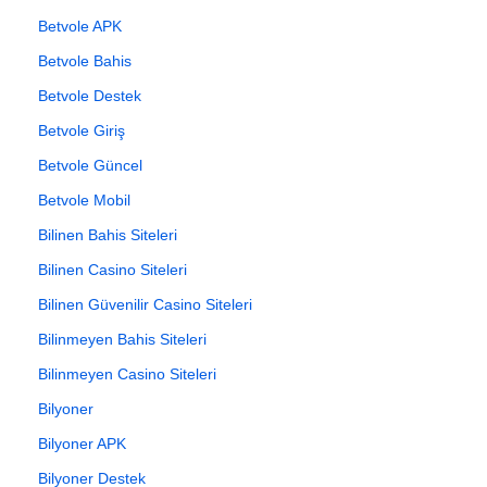
Betvole APK
Betvole Bahis
Betvole Destek
Betvole Giriş
Betvole Güncel
Betvole Mobil
Bilinen Bahis Siteleri
Bilinen Casino Siteleri
Bilinen Güvenilir Casino Siteleri
Bilinmeyen Bahis Siteleri
Bilinmeyen Casino Siteleri
Bilyoner
Bilyoner APK
Bilyoner Destek