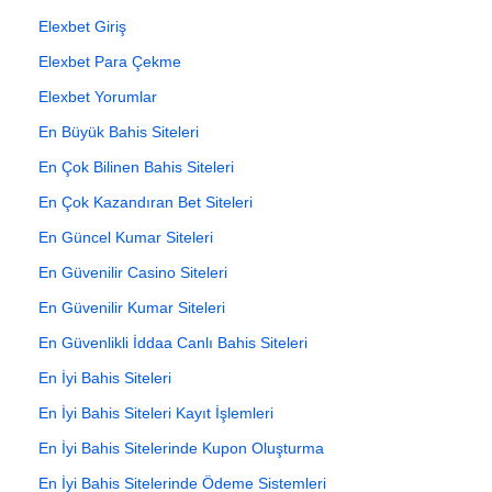
Elexbet Giriş
Elexbet Para Çekme
Elexbet Yorumlar
En Büyük Bahis Siteleri
En Çok Bilinen Bahis Siteleri
En Çok Kazandıran Bet Siteleri
En Güncel Kumar Siteleri
En Güvenilir Casino Siteleri
En Güvenilir Kumar Siteleri
En Güvenlikli İddaa Canlı Bahis Siteleri
En İyi Bahis Siteleri
En İyi Bahis Siteleri Kayıt İşlemleri
En İyi Bahis Sitelerinde Kupon Oluşturma
En İyi Bahis Sitelerinde Ödeme Sistemleri