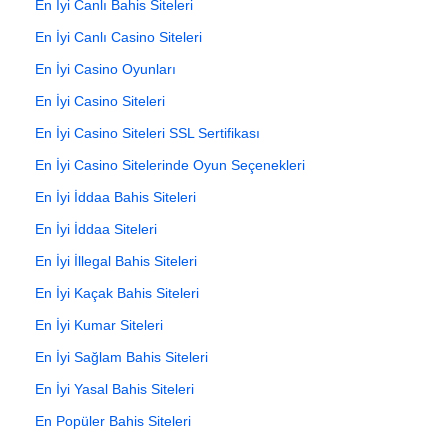
En İyi Canlı Bahis Siteleri
En İyi Canlı Casino Siteleri
En İyi Casino Oyunları
En İyi Casino Siteleri
En İyi Casino Siteleri SSL Sertifikası
En İyi Casino Sitelerinde Oyun Seçenekleri
En İyi İddaa Bahis Siteleri
En İyi İddaa Siteleri
En İyi İllegal Bahis Siteleri
En İyi Kaçak Bahis Siteleri
En İyi Kumar Siteleri
En İyi Sağlam Bahis Siteleri
En İyi Yasal Bahis Siteleri
En Popüler Bahis Siteleri