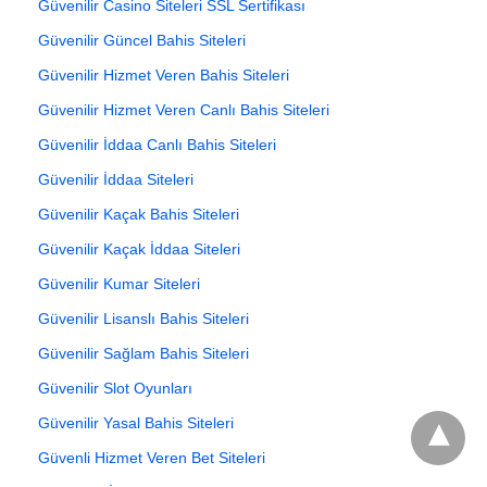
Güvenilir Casino Siteleri SSL Sertifikası
Güvenilir Güncel Bahis Siteleri
Güvenilir Hizmet Veren Bahis Siteleri
Güvenilir Hizmet Veren Canlı Bahis Siteleri
Güvenilir İddaa Canlı Bahis Siteleri
Güvenilir İddaa Siteleri
Güvenilir Kaçak Bahis Siteleri
Güvenilir Kaçak İddaa Siteleri
Güvenilir Kumar Siteleri
Güvenilir Lisanslı Bahis Siteleri
Güvenilir Sağlam Bahis Siteleri
Güvenilir Slot Oyunları
Güvenilir Yasal Bahis Siteleri
Güvenli Hizmet Veren Bet Siteleri