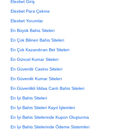
Elexbet Giriş
Elexbet Para Çekme
Elexbet Yorumlar
En Büyük Bahis Siteleri
En Çok Bilinen Bahis Siteleri
En Çok Kazandıran Bet Siteleri
En Güncel Kumar Siteleri
En Güvenilir Casino Siteleri
En Güvenilir Kumar Siteleri
En Güvenlikli İddaa Canlı Bahis Siteleri
En İyi Bahis Siteleri
En İyi Bahis Siteleri Kayıt İşlemleri
En İyi Bahis Sitelerinde Kupon Oluşturma
En İyi Bahis Sitelerinde Ödeme Sistemleri