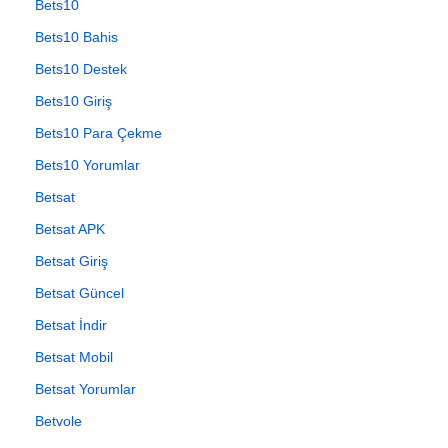
Bets10
Bets10 Bahis
Bets10 Destek
Bets10 Giriş
Bets10 Para Çekme
Bets10 Yorumlar
Betsat
Betsat APK
Betsat Giriş
Betsat Güncel
Betsat İndir
Betsat Mobil
Betsat Yorumlar
Betvole