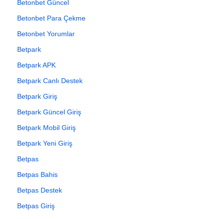
Betonbet Güncel
Betonbet Para Çekme
Betonbet Yorumlar
Betpark
Betpark APK
Betpark Canlı Destek
Betpark Giriş
Betpark Güncel Giriş
Betpark Mobil Giriş
Betpark Yeni Giriş
Betpas
Betpas Bahis
Betpas Destek
Betpas Giriş