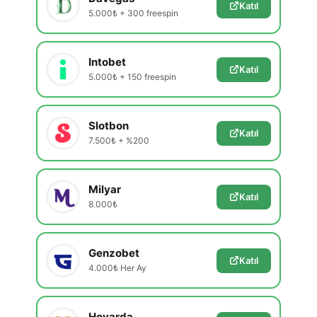
Katıl
5.000₺ + 300 freespin
Intobet
Katıl
5.000₺ + 150 freespin
Slotbon
Katıl
7.500₺ + %200
Milyar
Katıl
8.000₺
Genzobet
Katıl
4.000₺ Her Ay
Hovarda