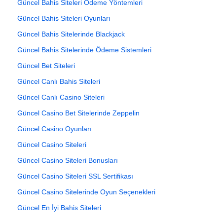
Güncel Bahis Siteleri Ödeme Yöntemleri
Güncel Bahis Siteleri Oyunları
Güncel Bahis Sitelerinde Blackjack
Güncel Bahis Sitelerinde Ödeme Sistemleri
Güncel Bet Siteleri
Güncel Canlı Bahis Siteleri
Güncel Canlı Casino Siteleri
Güncel Casino Bet Sitelerinde Zeppelin
Güncel Casino Oyunları
Güncel Casino Siteleri
Güncel Casino Siteleri Bonusları
Güncel Casino Siteleri SSL Sertifikası
Güncel Casino Sitelerinde Oyun Seçenekleri
Güncel En İyi Bahis Siteleri