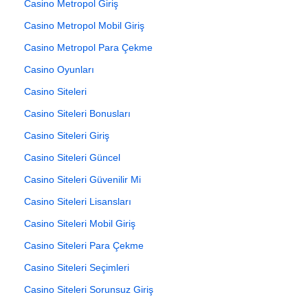
Casino Metropol Giriş
Casino Metropol Mobil Giriş
Casino Metropol Para Çekme
Casino Oyunları
Casino Siteleri
Casino Siteleri Bonusları
Casino Siteleri Giriş
Casino Siteleri Güncel
Casino Siteleri Güvenilir Mi
Casino Siteleri Lisansları
Casino Siteleri Mobil Giriş
Casino Siteleri Para Çekme
Casino Siteleri Seçimleri
Casino Siteleri Sorunsuz Giriş