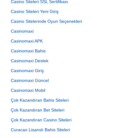
Casino Siteleri SSL Sertifikası
Casino Siteleri Yeni Giriş
Casino Sitelerinde Oyun Seçenekleri
Casinomaxi
Casinomaxi APK
Casinomaxi Bahis
Casinomaxi Destek
Casinomaxi Giriş
Casinomaxi Güncel
Casinomaxi Mobil
Çok Kazandıran Bahis Siteleri
Çok Kazandıran Bet Siteleri
Çok Kazandıran Casino Siteleri
Curacao Lisanslı Bahis Siteleri