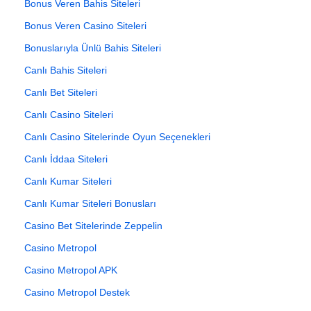
Bonus Veren Bahis Siteleri
Bonus Veren Casino Siteleri
Bonuslarıyla Ünlü Bahis Siteleri
Canlı Bahis Siteleri
Canlı Bet Siteleri
Canlı Casino Siteleri
Canlı Casino Sitelerinde Oyun Seçenekleri
Canlı İddaa Siteleri
Canlı Kumar Siteleri
Canlı Kumar Siteleri Bonusları
Casino Bet Sitelerinde Zeppelin
Casino Metropol
Casino Metropol APK
Casino Metropol Destek