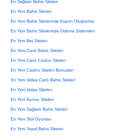
En Sağlam Bahis Siteleri
En Yeni Bahis Siteleri
En Yeni Bahis Sitelerinde Kupon Oluşturma
En Yeni Bahis Sitelerinde Ödeme Sistemleri
En Yeni Bet Siteleri
En Yeni Canlı Bahis Siteleri
En Yeni Canlı Casino Siteleri
En Yeni Casino Siteleri Bonusları
En Yeni İddaa Canlı Bahis Siteleri
En Yeni İddaa Siteleri
En Yeni Kumar Siteleri
En Yeni Sağlam Bahis Siteleri
En Yeni Slot Oyunları
En Yeni Yasal Bahis Siteleri