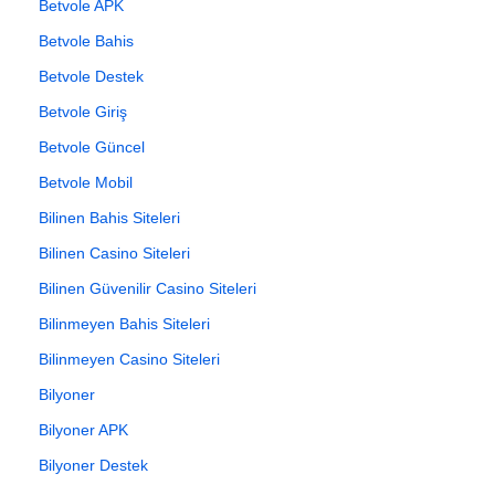
Betvole APK
Betvole Bahis
Betvole Destek
Betvole Giriş
Betvole Güncel
Betvole Mobil
Bilinen Bahis Siteleri
Bilinen Casino Siteleri
Bilinen Güvenilir Casino Siteleri
Bilinmeyen Bahis Siteleri
Bilinmeyen Casino Siteleri
Bilyoner
Bilyoner APK
Bilyoner Destek