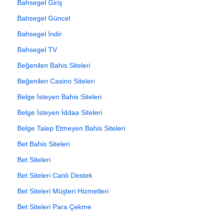
Bahsegel Giriş
Bahsegel Güncel
Bahsegel İndir
Bahsegel TV
Beğenilen Bahis Siteleri
Beğenilen Casino Siteleri
Belge İsteyen Bahis Siteleri
Belge İsteyen İddaa Siteleri
Belge Talep Etmeyen Bahis Siteleri
Bet Bahis Siteleri
Bet Siteleri
Bet Siteleri Canlı Destek
Bet Siteleri Müşteri Hizmetleri
Bet Siteleri Para Çekme