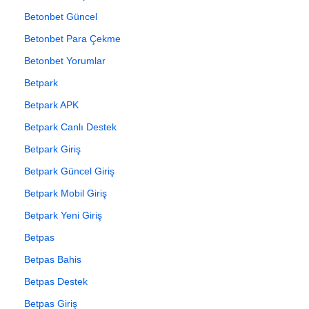
Betonbet Güncel
Betonbet Para Çekme
Betonbet Yorumlar
Betpark
Betpark APK
Betpark Canlı Destek
Betpark Giriş
Betpark Güncel Giriş
Betpark Mobil Giriş
Betpark Yeni Giriş
Betpas
Betpas Bahis
Betpas Destek
Betpas Giriş