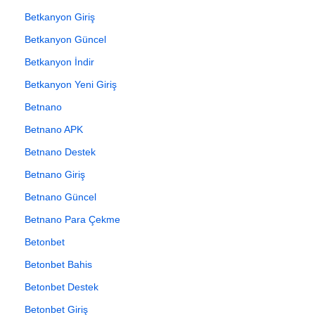
Betkanyon Giriş
Betkanyon Güncel
Betkanyon İndir
Betkanyon Yeni Giriş
Betnano
Betnano APK
Betnano Destek
Betnano Giriş
Betnano Güncel
Betnano Para Çekme
Betonbet
Betonbet Bahis
Betonbet Destek
Betonbet Giriş