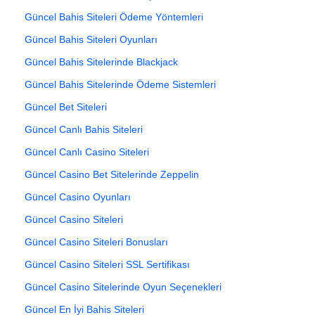
Güncel Bahis Siteleri Ödeme Yöntemleri
Güncel Bahis Siteleri Oyunları
Güncel Bahis Sitelerinde Blackjack
Güncel Bahis Sitelerinde Ödeme Sistemleri
Güncel Bet Siteleri
Güncel Canlı Bahis Siteleri
Güncel Canlı Casino Siteleri
Güncel Casino Bet Sitelerinde Zeppelin
Güncel Casino Oyunları
Güncel Casino Siteleri
Güncel Casino Siteleri Bonusları
Güncel Casino Siteleri SSL Sertifikası
Güncel Casino Sitelerinde Oyun Seçenekleri
Güncel En İyi Bahis Siteleri