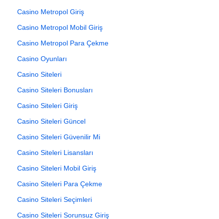
Casino Metropol Giriş
Casino Metropol Mobil Giriş
Casino Metropol Para Çekme
Casino Oyunları
Casino Siteleri
Casino Siteleri Bonusları
Casino Siteleri Giriş
Casino Siteleri Güncel
Casino Siteleri Güvenilir Mi
Casino Siteleri Lisansları
Casino Siteleri Mobil Giriş
Casino Siteleri Para Çekme
Casino Siteleri Seçimleri
Casino Siteleri Sorunsuz Giriş