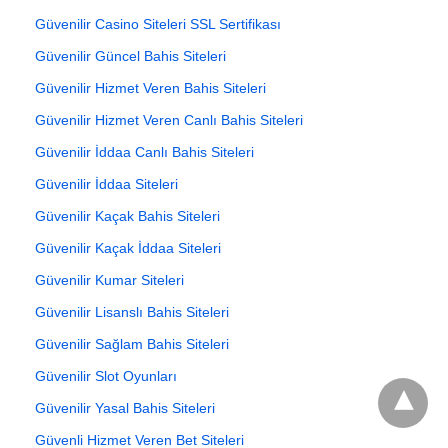
Güvenilir Casino Siteleri SSL Sertifikası
Güvenilir Güncel Bahis Siteleri
Güvenilir Hizmet Veren Bahis Siteleri
Güvenilir Hizmet Veren Canlı Bahis Siteleri
Güvenilir İddaa Canlı Bahis Siteleri
Güvenilir İddaa Siteleri
Güvenilir Kaçak Bahis Siteleri
Güvenilir Kaçak İddaa Siteleri
Güvenilir Kumar Siteleri
Güvenilir Lisanslı Bahis Siteleri
Güvenilir Sağlam Bahis Siteleri
Güvenilir Slot Oyunları
Güvenilir Yasal Bahis Siteleri
Güvenli Hizmet Veren Bet Siteleri