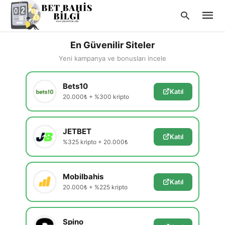
En Güvenilir Siteler
Yeni kampanya ve bonusları incele
Type
Bets10
your
Katıl
searc
20.000₺ + %300 kripto
query
and
hit
enter:
JETBET
Katıl
%325 kripto + 20.000₺
Mobilbahis
Katıl
20.000₺ + %225 kripto
Spino