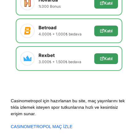
Katıl
%300 Bonus
Betroad
Katıl
4.000₺ + 1.000₺ bedava
Rexbet
Katıl
3.000₺ + 1.500₺ bedava
Casinometropol için hazırlanan bu site, maç yayınlarını tek
tıkla izlemek isteyen spor tutkunlarına hızlı ve kesintisiz
erişim sunar.
CASINOMETROPOL MAÇ İZLE