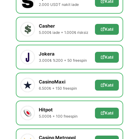
Katıl
2.000 USDT nakit iade
Casher
Katıl
5.000₺ iade + 1.000₺ risksiz
Jokera
Katıl
3.000₺ %200 + 50 freespin
CasinoMaxi
Katıl
6.500₺ + 150 freespin
Hitpot
Katıl
5.000₺ + 100 freespin
Casino Metropol