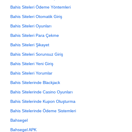
Bahis Siteleri Ödeme Yöntemleri
Bahis Siteleri Otomatik Giriş
Bahis Siteleri Oyunları
Bahis Siteleri Para Çekme
Bahis Siteleri Şikayet
Bahis Siteleri Sorunsuz Giriş
Bahis Siteleri Yeni Giriş
Bahis Siteleri Yorumlar
Bahis Sitelerinde Blackjack
Bahis Sitelerinde Casino Oyunları
Bahis Sitelerinde Kupon Oluşturma
Bahis Sitelerinde Ödeme Sistemleri
Bahsegel
Bahsegel APK