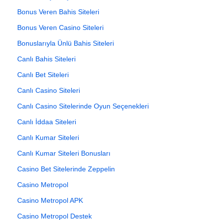
Bonus Veren Bahis Siteleri
Bonus Veren Casino Siteleri
Bonuslarıyla Ünlü Bahis Siteleri
Canlı Bahis Siteleri
Canlı Bet Siteleri
Canlı Casino Siteleri
Canlı Casino Sitelerinde Oyun Seçenekleri
Canlı İddaa Siteleri
Canlı Kumar Siteleri
Canlı Kumar Siteleri Bonusları
Casino Bet Sitelerinde Zeppelin
Casino Metropol
Casino Metropol APK
Casino Metropol Destek