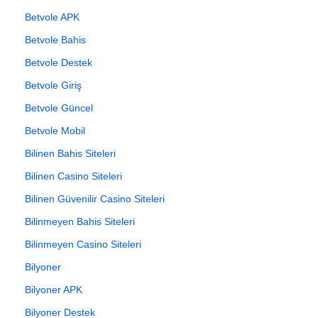
Betvole APK
Betvole Bahis
Betvole Destek
Betvole Giriş
Betvole Güncel
Betvole Mobil
Bilinen Bahis Siteleri
Bilinen Casino Siteleri
Bilinen Güvenilir Casino Siteleri
Bilinmeyen Bahis Siteleri
Bilinmeyen Casino Siteleri
Bilyoner
Bilyoner APK
Bilyoner Destek