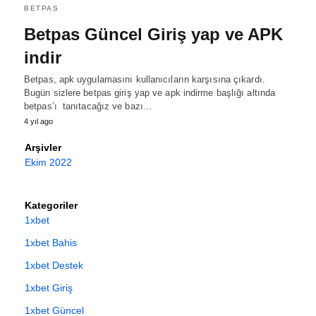
BETPAS
Betpas Güncel Giriş yap ve APK
indir
Betpas, apk uygulamasını kullanıcıların karşısına çıkardı.
Bugün sizlere betpas giriş yap ve apk indirme başlığı altında
betpas’ı tanıtacağız ve bazı…
4 yıl ago
Arşivler
Ekim 2022
Kategoriler
1xbet
1xbet Bahis
1xbet Destek
1xbet Giriş
1xbet Güncel