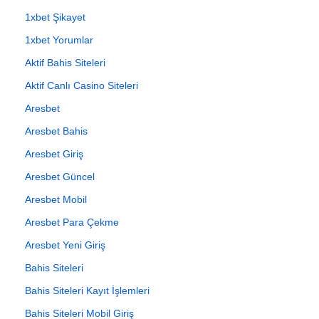
1xbet Şikayet
1xbet Yorumlar
Aktif Bahis Siteleri
Aktif Canlı Casino Siteleri
Aresbet
Aresbet Bahis
Aresbet Giriş
Aresbet Güncel
Aresbet Mobil
Aresbet Para Çekme
Aresbet Yeni Giriş
Bahis Siteleri
Bahis Siteleri Kayıt İşlemleri
Bahis Siteleri Mobil Giriş