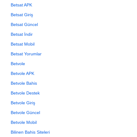
Betsat APK
Betsat Giriş
Betsat Güncel
Betsat İndir
Betsat Mobil
Betsat Yorumlar
Betvole
Betvole APK
Betvole Bahis
Betvole Destek
Betvole Giriş
Betvole Güncel
Betvole Mobil
Bilinen Bahis Siteleri