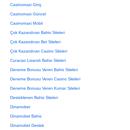
Casinomaxi Giriş
Casinomaxi Güncel
Casinomaxi Mobil
Çok Kazandıran Bahis Siteleri
Çok Kazandıran Bet Siteleri
Çok Kazandıran Casino Siteleri
Curacao Lisanslı Bahis Siteleri
Deneme Bonusu Veren Bahis Siteleri
Deneme Bonusu Veren Casino Siteleri
Deneme Bonusu Veren Kumar Siteleri
Desteklenen Bahis Siteleri
Dinamobet
Dinamobet Bahis
Dinamobet Destek