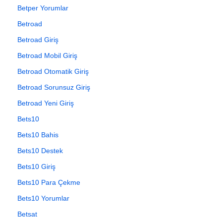
Betper Yorumlar
Betroad
Betroad Giriş
Betroad Mobil Giriş
Betroad Otomatik Giriş
Betroad Sorunsuz Giriş
Betroad Yeni Giriş
Bets10
Bets10 Bahis
Bets10 Destek
Bets10 Giriş
Bets10 Para Çekme
Bets10 Yorumlar
Betsat