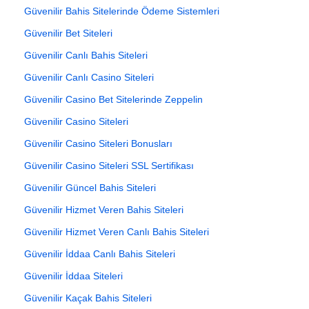
Güvenilir Bahis Sitelerinde Ödeme Sistemleri
Güvenilir Bet Siteleri
Güvenilir Canlı Bahis Siteleri
Güvenilir Canlı Casino Siteleri
Güvenilir Casino Bet Sitelerinde Zeppelin
Güvenilir Casino Siteleri
Güvenilir Casino Siteleri Bonusları
Güvenilir Casino Siteleri SSL Sertifikası
Güvenilir Güncel Bahis Siteleri
Güvenilir Hizmet Veren Bahis Siteleri
Güvenilir Hizmet Veren Canlı Bahis Siteleri
Güvenilir İddaa Canlı Bahis Siteleri
Güvenilir İddaa Siteleri
Güvenilir Kaçak Bahis Siteleri