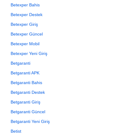
Betexper Bahis
Betexper Destek
Betexper Giriş
Betexper Güncel
Betexper Mobil
Betexper Yeni Giriş
Betgaranti
Betgaranti APK
Betgaranti Bahis
Betgaranti Destek
Betgaranti Giriş
Betgaranti Güncel
Betgaranti Yeni Giriş
Betist