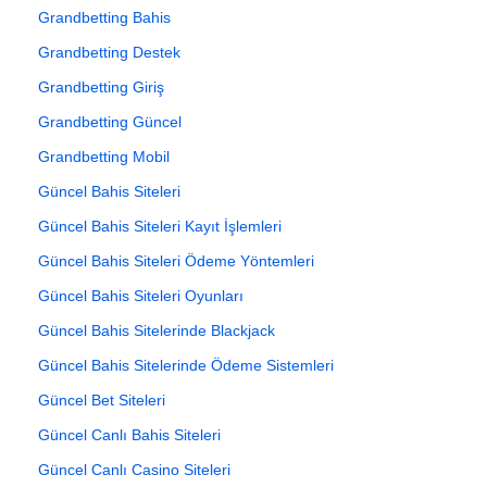
Grandbetting Bahis
Grandbetting Destek
Grandbetting Giriş
Grandbetting Güncel
Grandbetting Mobil
Güncel Bahis Siteleri
Güncel Bahis Siteleri Kayıt İşlemleri
Güncel Bahis Siteleri Ödeme Yöntemleri
Güncel Bahis Siteleri Oyunları
Güncel Bahis Sitelerinde Blackjack
Güncel Bahis Sitelerinde Ödeme Sistemleri
Güncel Bet Siteleri
Güncel Canlı Bahis Siteleri
Güncel Canlı Casino Siteleri