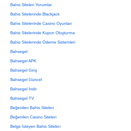
Bahis Siteleri Yorumlar
Bahis Sitelerinde Blackjack
Bahis Sitelerinde Casino Oyunları
Bahis Sitelerinde Kupon Oluşturma
Bahis Sitelerinde Ödeme Sistemleri
Bahsegel
Bahsegel APK
Bahsegel Giriş
Bahsegel Güncel
Bahsegel İndir
Bahsegel TV
Beğenilen Bahis Siteleri
Beğenilen Casino Siteleri
Belge İsteyen Bahis Siteleri