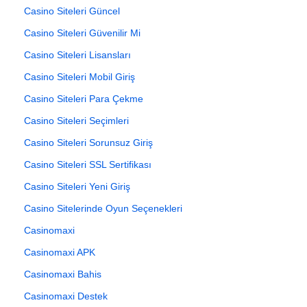
Casino Siteleri Güncel
Casino Siteleri Güvenilir Mi
Casino Siteleri Lisansları
Casino Siteleri Mobil Giriş
Casino Siteleri Para Çekme
Casino Siteleri Seçimleri
Casino Siteleri Sorunsuz Giriş
Casino Siteleri SSL Sertifikası
Casino Siteleri Yeni Giriş
Casino Sitelerinde Oyun Seçenekleri
Casinomaxi
Casinomaxi APK
Casinomaxi Bahis
Casinomaxi Destek