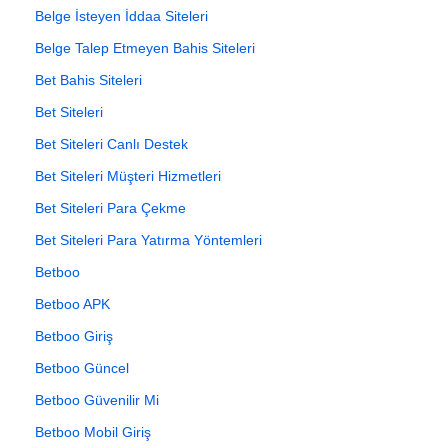
Belge İsteyen İddaa Siteleri
Belge Talep Etmeyen Bahis Siteleri
Bet Bahis Siteleri
Bet Siteleri
Bet Siteleri Canlı Destek
Bet Siteleri Müşteri Hizmetleri
Bet Siteleri Para Çekme
Bet Siteleri Para Yatırma Yöntemleri
Betboo
Betboo APK
Betboo Giriş
Betboo Güncel
Betboo Güvenilir Mi
Betboo Mobil Giriş