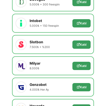
Katıl
5.000₺ + 300 freespin
Intobet
Katıl
5.000₺ + 150 freespin
Slotbon
Katıl
7.500₺ + %200
Milyar
Katıl
8.000₺
Genzobet
Katıl
4.000₺ Her Ay
Hovarda