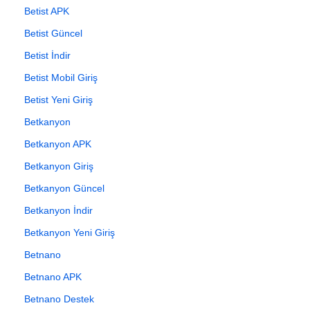
Betist APK
Betist Güncel
Betist İndir
Betist Mobil Giriş
Betist Yeni Giriş
Betkanyon
Betkanyon APK
Betkanyon Giriş
Betkanyon Güncel
Betkanyon İndir
Betkanyon Yeni Giriş
Betnano
Betnano APK
Betnano Destek