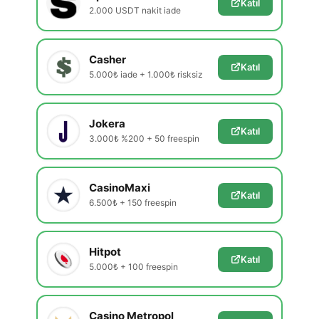
Katıl
2.000 USDT nakit iade
Casher
Katıl
5.000₺ iade + 1.000₺ risksiz
Jokera
Katıl
3.000₺ %200 + 50 freespin
CasinoMaxi
Katıl
6.500₺ + 150 freespin
Hitpot
Katıl
5.000₺ + 100 freespin
Casino Metropol