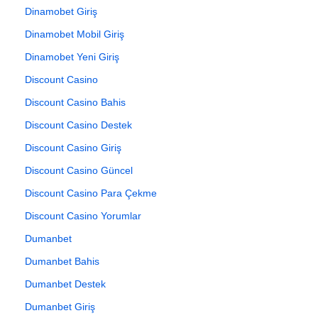
Dinamobet Giriş
Dinamobet Mobil Giriş
Dinamobet Yeni Giriş
Discount Casino
Discount Casino Bahis
Discount Casino Destek
Discount Casino Giriş
Discount Casino Güncel
Discount Casino Para Çekme
Discount Casino Yorumlar
Dumanbet
Dumanbet Bahis
Dumanbet Destek
Dumanbet Giriş