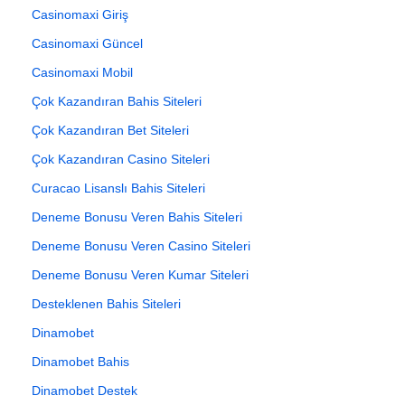
Casinomaxi Giriş
Casinomaxi Güncel
Casinomaxi Mobil
Çok Kazandıran Bahis Siteleri
Çok Kazandıran Bet Siteleri
Çok Kazandıran Casino Siteleri
Curacao Lisanslı Bahis Siteleri
Deneme Bonusu Veren Bahis Siteleri
Deneme Bonusu Veren Casino Siteleri
Deneme Bonusu Veren Kumar Siteleri
Desteklenen Bahis Siteleri
Dinamobet
Dinamobet Bahis
Dinamobet Destek