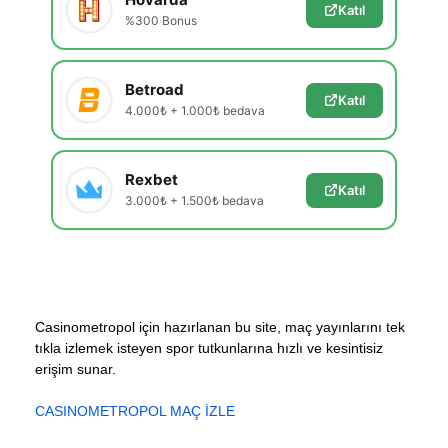
Katıl
%300 Bonus
Betroad
Katıl
4.000₺ + 1.000₺ bedava
Rexbet
Katıl
3.000₺ + 1.500₺ bedava
Casinometropol için hazırlanan bu site, maç yayınlarını tek
tıkla izlemek isteyen spor tutkunlarına hızlı ve kesintisiz
erişim sunar.
CASINOMETROPOL MAÇ İZLE