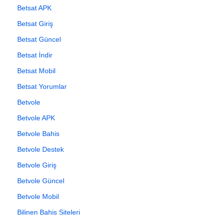
Betsat APK
Betsat Giriş
Betsat Güncel
Betsat İndir
Betsat Mobil
Betsat Yorumlar
Betvole
Betvole APK
Betvole Bahis
Betvole Destek
Betvole Giriş
Betvole Güncel
Betvole Mobil
Bilinen Bahis Siteleri