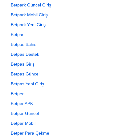
Betpark Güncel Giriş
Betpark Mobil Giriş
Betpark Yeni Giriş
Betpas
Betpas Bahis
Betpas Destek
Betpas Giriş
Betpas Güncel
Betpas Yeni Giriş
Betper
Betper APK
Betper Güncel
Betper Mobil
Betper Para Çekme