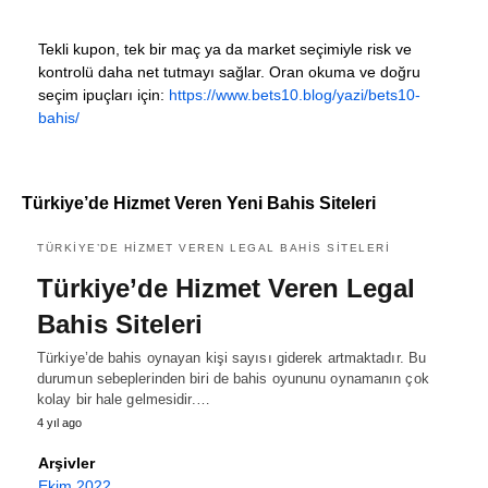
Tekli kupon, tek bir maç ya da market seçimiyle risk ve
kontrolü daha net tutmayı sağlar. Oran okuma ve doğru
seçim ipuçları için:
https://www.bets10.blog/yazi/bets10-
bahis/
Türkiye’de Hizmet Veren Yeni Bahis Siteleri
TÜRKIYE’DE HIZMET VEREN LEGAL BAHIS SITELERI
Türkiye’de Hizmet Veren Legal
Bahis Siteleri
Türkiye’de bahis oynayan kişi sayısı giderek artmaktadır. Bu
durumun sebeplerinden biri de bahis oyununu oynamanın çok
kolay bir hale gelmesidir.…
4 yıl ago
Arşivler
Ekim 2022