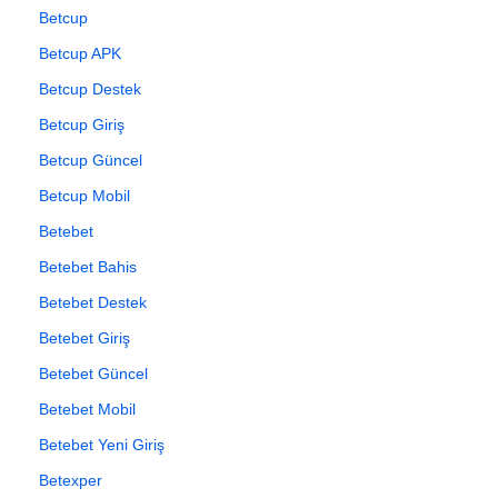
Betcup
Betcup APK
Betcup Destek
Betcup Giriş
Betcup Güncel
Betcup Mobil
Betebet
Betebet Bahis
Betebet Destek
Betebet Giriş
Betebet Güncel
Betebet Mobil
Betebet Yeni Giriş
Betexper