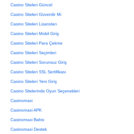
Casino Siteleri Güncel
Casino Siteleri Güvenilir Mi
Casino Siteleri Lisansları
Casino Siteleri Mobil Giriş
Casino Siteleri Para Çekme
Casino Siteleri Seçimleri
Casino Siteleri Sorunsuz Giriş
Casino Siteleri SSL Sertifikası
Casino Siteleri Yeni Giriş
Casino Sitelerinde Oyun Seçenekleri
Casinomaxi
Casinomaxi APK
Casinomaxi Bahis
Casinomaxi Destek