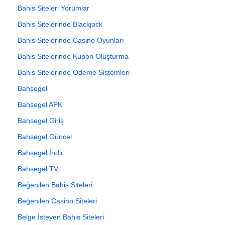
Bahis Siteleri Yorumlar
Bahis Sitelerinde Blackjack
Bahis Sitelerinde Casino Oyunları
Bahis Sitelerinde Kupon Oluşturma
Bahis Sitelerinde Ödeme Sistemleri
Bahsegel
Bahsegel APK
Bahsegel Giriş
Bahsegel Güncel
Bahsegel İndir
Bahsegel TV
Beğenilen Bahis Siteleri
Beğenilen Casino Siteleri
Belge İsteyen Bahis Siteleri