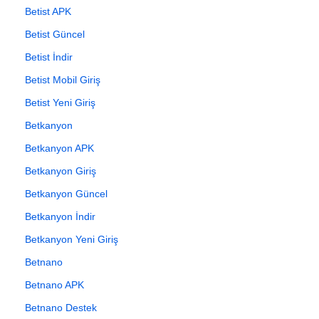
Betist APK
Betist Güncel
Betist İndir
Betist Mobil Giriş
Betist Yeni Giriş
Betkanyon
Betkanyon APK
Betkanyon Giriş
Betkanyon Güncel
Betkanyon İndir
Betkanyon Yeni Giriş
Betnano
Betnano APK
Betnano Destek