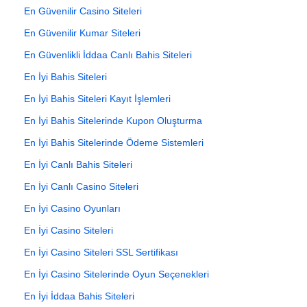
En Güvenilir Casino Siteleri
En Güvenilir Kumar Siteleri
En Güvenlikli İddaa Canlı Bahis Siteleri
En İyi Bahis Siteleri
En İyi Bahis Siteleri Kayıt İşlemleri
En İyi Bahis Sitelerinde Kupon Oluşturma
En İyi Bahis Sitelerinde Ödeme Sistemleri
En İyi Canlı Bahis Siteleri
En İyi Canlı Casino Siteleri
En İyi Casino Oyunları
En İyi Casino Siteleri
En İyi Casino Siteleri SSL Sertifikası
En İyi Casino Sitelerinde Oyun Seçenekleri
En İyi İddaa Bahis Siteleri