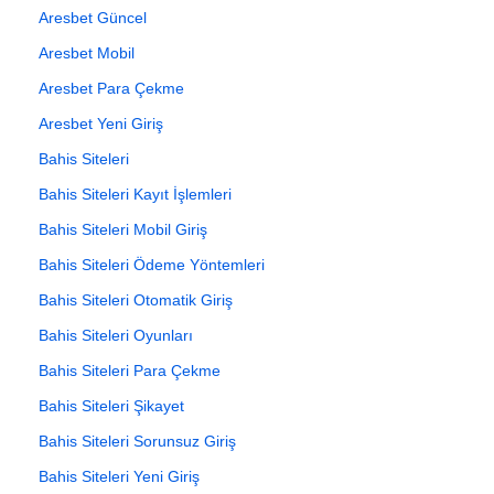
Aresbet Güncel
Aresbet Mobil
Aresbet Para Çekme
Aresbet Yeni Giriş
Bahis Siteleri
Bahis Siteleri Kayıt İşlemleri
Bahis Siteleri Mobil Giriş
Bahis Siteleri Ödeme Yöntemleri
Bahis Siteleri Otomatik Giriş
Bahis Siteleri Oyunları
Bahis Siteleri Para Çekme
Bahis Siteleri Şikayet
Bahis Siteleri Sorunsuz Giriş
Bahis Siteleri Yeni Giriş