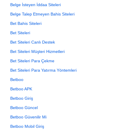
Belge İsteyen İddaa Siteleri
Belge Talep Etmeyen Bahis Siteleri
Bet Bahis Siteleri
Bet Siteleri
Bet Siteleri Canlı Destek
Bet Siteleri Müşteri Hizmetleri
Bet Siteleri Para Çekme
Bet Siteleri Para Yatırma Yöntemleri
Betboo
Betboo APK
Betboo Giriş
Betboo Güncel
Betboo Güvenilir Mi
Betboo Mobil Giriş