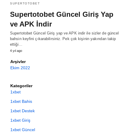
SUPERTOTOBET
Supertotobet Güncel Giriş Yap
ve APK İndir
Supertotobet Güncel Giriş yap ve APK indir ile sizler de güncel
bahsin keyfini çıkarabilirsiniz. Pek çok kişinin yakından takip
ettiği…
4 yıl ago
Arşivler
Ekim 2022
Kategoriler
1xbet
1xbet Bahis
1xbet Destek
1xbet Giriş
1xbet Güncel