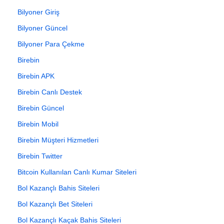
Bilyoner Giriş
Bilyoner Güncel
Bilyoner Para Çekme
Birebin
Birebin APK
Birebin Canlı Destek
Birebin Güncel
Birebin Mobil
Birebin Müşteri Hizmetleri
Birebin Twitter
Bitcoin Kullanılan Canlı Kumar Siteleri
Bol Kazançlı Bahis Siteleri
Bol Kazançlı Bet Siteleri
Bol Kazançlı Kaçak Bahis Siteleri