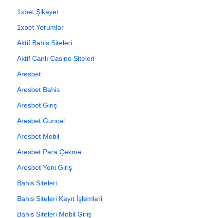
1xbet Şikayet
1xbet Yorumlar
Aktif Bahis Siteleri
Aktif Canlı Casino Siteleri
Aresbet
Aresbet Bahis
Aresbet Giriş
Aresbet Güncel
Aresbet Mobil
Aresbet Para Çekme
Aresbet Yeni Giriş
Bahis Siteleri
Bahis Siteleri Kayıt İşlemleri
Bahis Siteleri Mobil Giriş