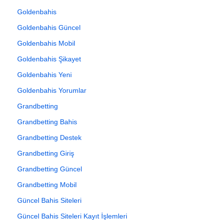
Goldenbahis
Goldenbahis Güncel
Goldenbahis Mobil
Goldenbahis Şikayet
Goldenbahis Yeni
Goldenbahis Yorumlar
Grandbetting
Grandbetting Bahis
Grandbetting Destek
Grandbetting Giriş
Grandbetting Güncel
Grandbetting Mobil
Güncel Bahis Siteleri
Güncel Bahis Siteleri Kayıt İşlemleri