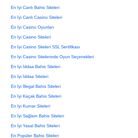
En İyi Canlı Bahis Siteleri
En İyi Canlı Casino Siteleri
En İyi Casino Oyunları
En İyi Casino Siteleri
En İyi Casino Siteleri SSL Sertifikası
En İyi Casino Sitelerinde Oyun Seçenekleri
En İyi İddaa Bahis Siteleri
En İyi İddaa Siteleri
En İyi İllegal Bahis Siteleri
En İyi Kaçak Bahis Siteleri
En İyi Kumar Siteleri
En İyi Sağlam Bahis Siteleri
En İyi Yasal Bahis Siteleri
En Popüler Bahis Siteleri