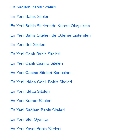
En Sağlam Bahis Siteleri
En Yeni Bahis Siteleri
En Yeni Bahis Sitelerinde Kupon Oluşturma
En Yeni Bahis Sitelerinde Ödeme Sistemleri
En Yeni Bet Siteleri
En Yeni Canlı Bahis Siteleri
En Yeni Canlı Casino Siteleri
En Yeni Casino Siteleri Bonusları
En Yeni İddaa Canlı Bahis Siteleri
En Yeni İddaa Siteleri
En Yeni Kumar Siteleri
En Yeni Sağlam Bahis Siteleri
En Yeni Slot Oyunları
En Yeni Yasal Bahis Siteleri