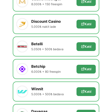
Katıl
8.000₺ + 150 freespin
Discount Casino
Katıl
5.000₺ nakit iade
Betelli
Katıl
5.050₺ + 500₺ bedava
Betchip
Katıl
6.000₺ + 80 freespin
Winnit
Katıl
5.000₺ + 500₺ bedava
Davegas