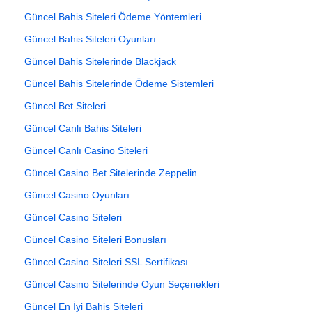
Güncel Bahis Siteleri Ödeme Yöntemleri
Güncel Bahis Siteleri Oyunları
Güncel Bahis Sitelerinde Blackjack
Güncel Bahis Sitelerinde Ödeme Sistemleri
Güncel Bet Siteleri
Güncel Canlı Bahis Siteleri
Güncel Canlı Casino Siteleri
Güncel Casino Bet Sitelerinde Zeppelin
Güncel Casino Oyunları
Güncel Casino Siteleri
Güncel Casino Siteleri Bonusları
Güncel Casino Siteleri SSL Sertifikası
Güncel Casino Sitelerinde Oyun Seçenekleri
Güncel En İyi Bahis Siteleri