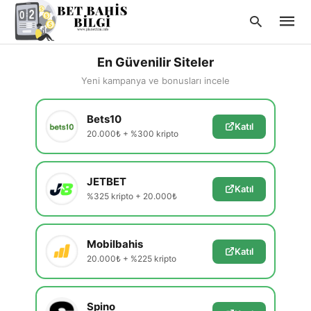
En Güvenilir Siteler
Yeni kampanya ve bonusları incele
Type
Bets10
your
Katıl
searc
20.000₺ + %300 kripto
query
and
hit
enter:
JETBET
Katıl
%325 kripto + 20.000₺
Mobilbahis
Katıl
20.000₺ + %225 kripto
Spino