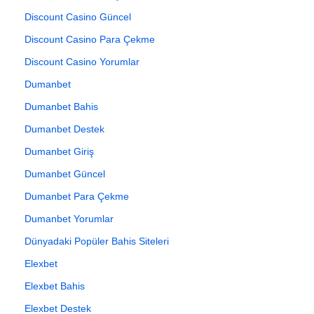
Discount Casino Güncel
Discount Casino Para Çekme
Discount Casino Yorumlar
Dumanbet
Dumanbet Bahis
Dumanbet Destek
Dumanbet Giriş
Dumanbet Güncel
Dumanbet Para Çekme
Dumanbet Yorumlar
Dünyadaki Popüler Bahis Siteleri
Elexbet
Elexbet Bahis
Elexbet Destek