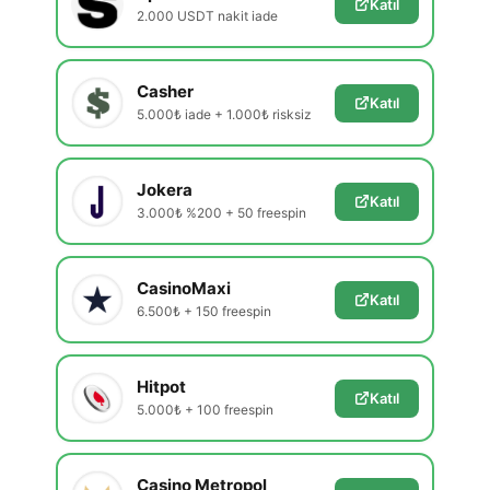
Katıl
2.000 USDT nakit iade
Casher
Katıl
5.000₺ iade + 1.000₺ risksiz
Jokera
Katıl
3.000₺ %200 + 50 freespin
CasinoMaxi
Katıl
6.500₺ + 150 freespin
Hitpot
Katıl
5.000₺ + 100 freespin
Casino Metropol