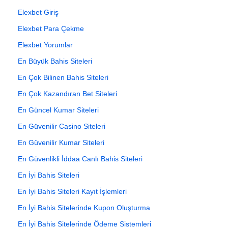
Elexbet Giriş
Elexbet Para Çekme
Elexbet Yorumlar
En Büyük Bahis Siteleri
En Çok Bilinen Bahis Siteleri
En Çok Kazandıran Bet Siteleri
En Güncel Kumar Siteleri
En Güvenilir Casino Siteleri
En Güvenilir Kumar Siteleri
En Güvenlikli İddaa Canlı Bahis Siteleri
En İyi Bahis Siteleri
En İyi Bahis Siteleri Kayıt İşlemleri
En İyi Bahis Sitelerinde Kupon Oluşturma
En İyi Bahis Sitelerinde Ödeme Sistemleri