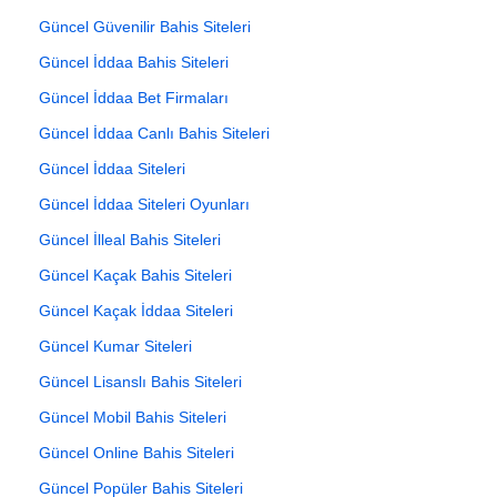
Güncel Güvenilir Bahis Siteleri
Güncel İddaa Bahis Siteleri
Güncel İddaa Bet Firmaları
Güncel İddaa Canlı Bahis Siteleri
Güncel İddaa Siteleri
Güncel İddaa Siteleri Oyunları
Güncel İlleal Bahis Siteleri
Güncel Kaçak Bahis Siteleri
Güncel Kaçak İddaa Siteleri
Güncel Kumar Siteleri
Güncel Lisanslı Bahis Siteleri
Güncel Mobil Bahis Siteleri
Güncel Online Bahis Siteleri
Güncel Popüler Bahis Siteleri