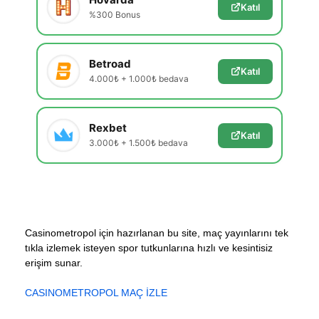
Katıl
%300 Bonus
Betroad
Katıl
4.000₺ + 1.000₺ bedava
Rexbet
Katıl
3.000₺ + 1.500₺ bedava
Casinometropol için hazırlanan bu site, maç yayınlarını tek
tıkla izlemek isteyen spor tutkunlarına hızlı ve kesintisiz
erişim sunar.
CASINOMETROPOL MAÇ İZLE