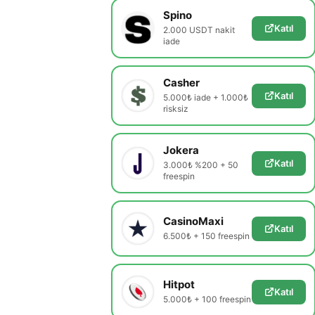
Spino
Katıl
2.000 USDT nakit
iade
Casher
Katıl
5.000₺ iade + 1.000₺
risksiz
Jokera
Katıl
3.000₺ %200 + 50
freespin
CasinoMaxi
Katıl
6.500₺ + 150 freespin
Hitpot
Katıl
5.000₺ + 100 freespin