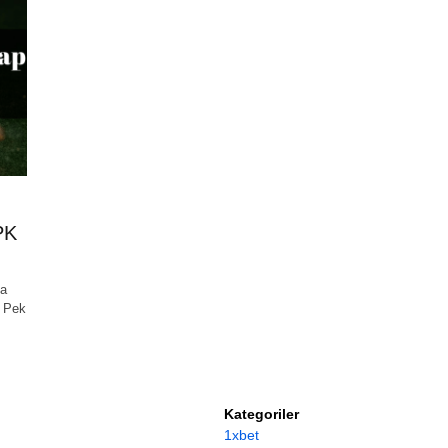
PK
la
. Pek
Kategoriler
1xbet