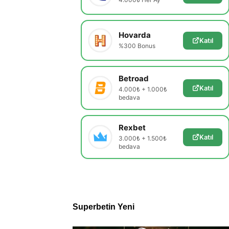
Hovarda
Katıl
%300 Bonus
Betroad
Katıl
4.000₺ + 1.000₺
bedava
Rexbet
Katıl
3.000₺ + 1.500₺
bedava
Superbetin Yeni