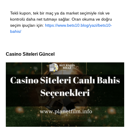
Tekli kupon, tek bir maç ya da market seçimiyle risk ve
kontrolü daha net tutmayı sağlar. Oran okuma ve doğru
seçim ipuçları için:
https://www.bets10.blog/yazi/bets10-
bahis/
Casino Siteleri Güncel