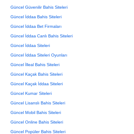
Güncel Güvenilir Bahis Siteleri
Güncel İddaa Bahis Siteleri
Güncel İddaa Bet Firmaları
Güncel İddaa Canlı Bahis Siteleri
Güncel İddaa Siteleri
Güncel İddaa Siteleri Oyunları
Güncel İlleal Bahis Siteleri
Güncel Kaçak Bahis Siteleri
Güncel Kaçak İddaa Siteleri
Güncel Kumar Siteleri
Güncel Lisanslı Bahis Siteleri
Güncel Mobil Bahis Siteleri
Güncel Online Bahis Siteleri
Güncel Popüler Bahis Siteleri