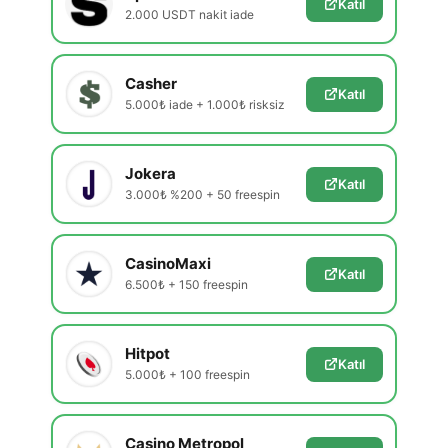
Katıl
2.000 USDT nakit iade
Casher
Katıl
5.000₺ iade + 1.000₺ risksiz
Jokera
Katıl
3.000₺ %200 + 50 freespin
CasinoMaxi
Katıl
6.500₺ + 150 freespin
Hitpot
Katıl
5.000₺ + 100 freespin
Casino Metropol