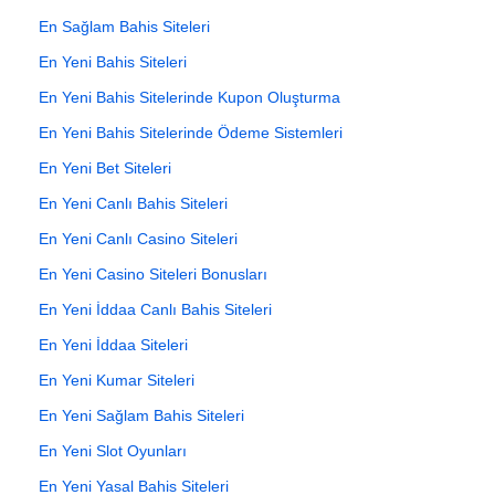
En Sağlam Bahis Siteleri
En Yeni Bahis Siteleri
En Yeni Bahis Sitelerinde Kupon Oluşturma
En Yeni Bahis Sitelerinde Ödeme Sistemleri
En Yeni Bet Siteleri
En Yeni Canlı Bahis Siteleri
En Yeni Canlı Casino Siteleri
En Yeni Casino Siteleri Bonusları
En Yeni İddaa Canlı Bahis Siteleri
En Yeni İddaa Siteleri
En Yeni Kumar Siteleri
En Yeni Sağlam Bahis Siteleri
En Yeni Slot Oyunları
En Yeni Yasal Bahis Siteleri