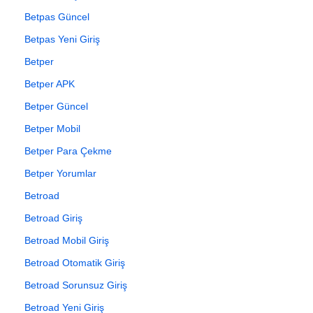
Betpas Güncel
Betpas Yeni Giriş
Betper
Betper APK
Betper Güncel
Betper Mobil
Betper Para Çekme
Betper Yorumlar
Betroad
Betroad Giriş
Betroad Mobil Giriş
Betroad Otomatik Giriş
Betroad Sorunsuz Giriş
Betroad Yeni Giriş