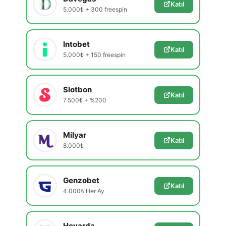
Katıl
5.000₺ + 300 freespin
Intobet
Katıl
5.000₺ + 150 freespin
Slotbon
Katıl
7.500₺ + %200
Milyar
Katıl
8.000₺
Genzobet
Katıl
4.000₺ Her Ay
Hovarda