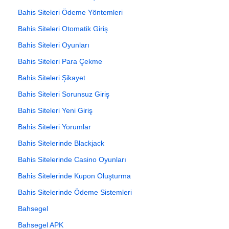
Bahis Siteleri Ödeme Yöntemleri
Bahis Siteleri Otomatik Giriş
Bahis Siteleri Oyunları
Bahis Siteleri Para Çekme
Bahis Siteleri Şikayet
Bahis Siteleri Sorunsuz Giriş
Bahis Siteleri Yeni Giriş
Bahis Siteleri Yorumlar
Bahis Sitelerinde Blackjack
Bahis Sitelerinde Casino Oyunları
Bahis Sitelerinde Kupon Oluşturma
Bahis Sitelerinde Ödeme Sistemleri
Bahsegel
Bahsegel APK