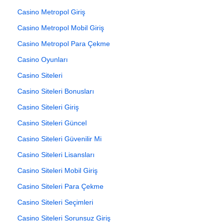
Casino Metropol Giriş
Casino Metropol Mobil Giriş
Casino Metropol Para Çekme
Casino Oyunları
Casino Siteleri
Casino Siteleri Bonusları
Casino Siteleri Giriş
Casino Siteleri Güncel
Casino Siteleri Güvenilir Mi
Casino Siteleri Lisansları
Casino Siteleri Mobil Giriş
Casino Siteleri Para Çekme
Casino Siteleri Seçimleri
Casino Siteleri Sorunsuz Giriş