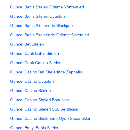
Güncel Bahis Siteleri Ödeme Yöntemleri
Güncel Bahis Siteleri Oyunları
Güncel Bahis Sitelerinde Blackjack
Güncel Bahis Sitelerinde Ödeme Sistemleri
Güncel Bet Siteleri
Güncel Canlı Bahis Siteleri
Güncel Canlı Casino Siteleri
Güncel Casino Bet Sitelerinde Zeppelin
Güncel Casino Oyunları
Güncel Casino Siteleri
Güncel Casino Siteleri Bonusları
Güncel Casino Siteleri SSL Sertifikası
Güncel Casino Sitelerinde Oyun Seçenekleri
Güncel En İyi Bahis Siteleri