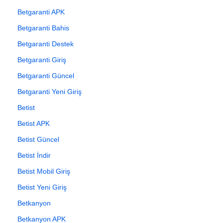
Betgaranti APK
Betgaranti Bahis
Betgaranti Destek
Betgaranti Giriş
Betgaranti Güncel
Betgaranti Yeni Giriş
Betist
Betist APK
Betist Güncel
Betist İndir
Betist Mobil Giriş
Betist Yeni Giriş
Betkanyon
Betkanyon APK