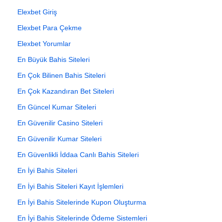
Elexbet Giriş
Elexbet Para Çekme
Elexbet Yorumlar
En Büyük Bahis Siteleri
En Çok Bilinen Bahis Siteleri
En Çok Kazandıran Bet Siteleri
En Güncel Kumar Siteleri
En Güvenilir Casino Siteleri
En Güvenilir Kumar Siteleri
En Güvenlikli İddaa Canlı Bahis Siteleri
En İyi Bahis Siteleri
En İyi Bahis Siteleri Kayıt İşlemleri
En İyi Bahis Sitelerinde Kupon Oluşturma
En İyi Bahis Sitelerinde Ödeme Sistemleri