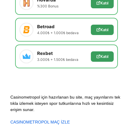
Katıl
%300 Bonus
Betroad
Katıl
4.000₺ + 1.000₺ bedava
Rexbet
Katıl
3.000₺ + 1.500₺ bedava
Casinometropol için hazırlanan bu site, maç yayınlarını tek
tıkla izlemek isteyen spor tutkunlarına hızlı ve kesintisiz
erişim sunar.
CASINOMETROPOL MAÇ İZLE