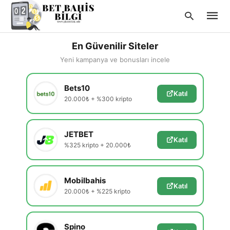
En Güvenilir Siteler
Yeni kampanya ve bonusları incele
Type
Bets10
your
Katıl
searc
20.000₺ + %300 kripto
query
and
hit
enter:
JETBET
Katıl
%325 kripto + 20.000₺
Mobilbahis
Katıl
20.000₺ + %225 kripto
Spino