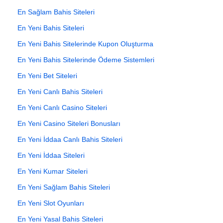
En Sağlam Bahis Siteleri
En Yeni Bahis Siteleri
En Yeni Bahis Sitelerinde Kupon Oluşturma
En Yeni Bahis Sitelerinde Ödeme Sistemleri
En Yeni Bet Siteleri
En Yeni Canlı Bahis Siteleri
En Yeni Canlı Casino Siteleri
En Yeni Casino Siteleri Bonusları
En Yeni İddaa Canlı Bahis Siteleri
En Yeni İddaa Siteleri
En Yeni Kumar Siteleri
En Yeni Sağlam Bahis Siteleri
En Yeni Slot Oyunları
En Yeni Yasal Bahis Siteleri