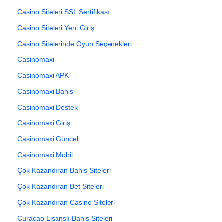
Casino Siteleri SSL Sertifikası
Casino Siteleri Yeni Giriş
Casino Sitelerinde Oyun Seçenekleri
Casinomaxi
Casinomaxi APK
Casinomaxi Bahis
Casinomaxi Destek
Casinomaxi Giriş
Casinomaxi Güncel
Casinomaxi Mobil
Çok Kazandıran Bahis Siteleri
Çok Kazandıran Bet Siteleri
Çok Kazandıran Casino Siteleri
Curacao Lisanslı Bahis Siteleri