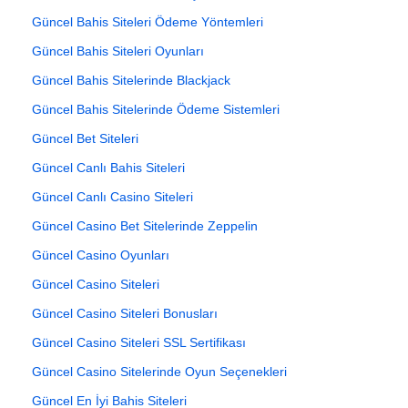
Güncel Bahis Siteleri Ödeme Yöntemleri
Güncel Bahis Siteleri Oyunları
Güncel Bahis Sitelerinde Blackjack
Güncel Bahis Sitelerinde Ödeme Sistemleri
Güncel Bet Siteleri
Güncel Canlı Bahis Siteleri
Güncel Canlı Casino Siteleri
Güncel Casino Bet Sitelerinde Zeppelin
Güncel Casino Oyunları
Güncel Casino Siteleri
Güncel Casino Siteleri Bonusları
Güncel Casino Siteleri SSL Sertifikası
Güncel Casino Sitelerinde Oyun Seçenekleri
Güncel En İyi Bahis Siteleri