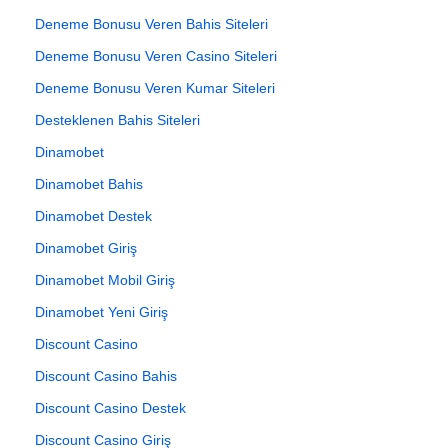
Deneme Bonusu Veren Bahis Siteleri
Deneme Bonusu Veren Casino Siteleri
Deneme Bonusu Veren Kumar Siteleri
Desteklenen Bahis Siteleri
Dinamobet
Dinamobet Bahis
Dinamobet Destek
Dinamobet Giriş
Dinamobet Mobil Giriş
Dinamobet Yeni Giriş
Discount Casino
Discount Casino Bahis
Discount Casino Destek
Discount Casino Giriş