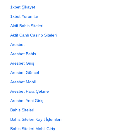
1xbet Şikayet
1xbet Yorumlar
Aktif Bahis Siteleri
Aktif Canlı Casino Siteleri
Aresbet
Aresbet Bahis
Aresbet Giriş
Aresbet Güncel
Aresbet Mobil
Aresbet Para Çekme
Aresbet Yeni Giriş
Bahis Siteleri
Bahis Siteleri Kayıt İşlemleri
Bahis Siteleri Mobil Giriş