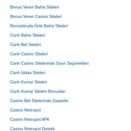
Bonus Veren Bahis Siteleri
Bonus Veren Casino Siteleri
Bonuslarıyla Ünlü Bahis Siteleri
Canlı Bahis Siteleri
Canlı Bet Siteleri
Canlı Casino Siteleri
Canlı Casino Sitelerinde Oyun Seçenekleri
Canlı İddaa Siteleri
Canlı Kumar Siteleri
Canlı Kumar Siteleri Bonusları
Casino Bet Sitelerinde Zeppelin
Casino Metropol
Casino Metropol APK
Casino Metropol Destek