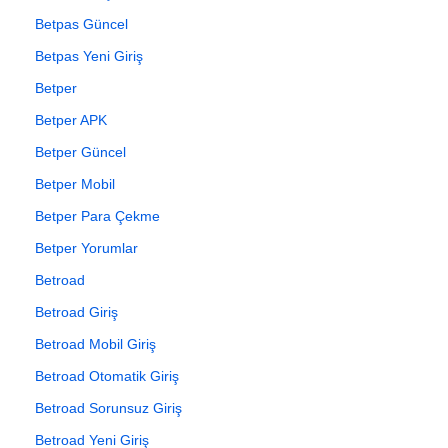
Betpas Güncel
Betpas Yeni Giriş
Betper
Betper APK
Betper Güncel
Betper Mobil
Betper Para Çekme
Betper Yorumlar
Betroad
Betroad Giriş
Betroad Mobil Giriş
Betroad Otomatik Giriş
Betroad Sorunsuz Giriş
Betroad Yeni Giriş