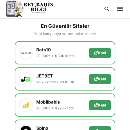
En Güvenilir Siteler
Yeni kampanya ve bonusları incele
Type
Bets10
your
Katıl
searc
20.000₺ + %300 kripto
query
and
hit
enter:
JETBET
Katıl
%325 kripto + 20.000₺
Mobilbahis
Katıl
20.000₺ + %225 kripto
Spino