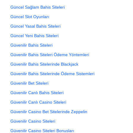
Güncel Sağlam Bahis Siteleri
Güncel Slot Oyunları
Güncel Yasal Bahis Siteleri
Güncel Yeni Bahis Siteleri
Güvenilir Bahis Siteleri
Güvenilir Bahis Siteleri Ödeme Yöntemleri
Güvenilir Bahis Sitelerinde Blackjack
Güvenilir Bahis Sitelerinde Ödeme Sistemleri
Güvenilir Bet Siteleri
Güvenilir Canlı Bahis Siteleri
Güvenilir Canlı Casino Siteleri
Güvenilir Casino Bet Sitelerinde Zeppelin
Güvenilir Casino Siteleri
Güvenilir Casino Siteleri Bonusları