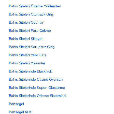
Bahis Siteleri Ödeme Yöntemleri
Bahis Siteleri Otomatik Giriş
Bahis Siteleri Oyunları
Bahis Siteleri Para Çekme
Bahis Siteleri Şikayet
Bahis Siteleri Sorunsuz Giriş
Bahis Siteleri Yeni Giriş
Bahis Siteleri Yorumlar
Bahis Sitelerinde Blackjack
Bahis Sitelerinde Casino Oyunları
Bahis Sitelerinde Kupon Oluşturma
Bahis Sitelerinde Ödeme Sistemleri
Bahsegel
Bahsegel APK