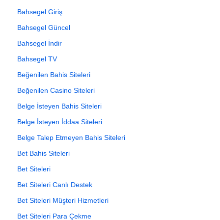
Bahsegel Giriş
Bahsegel Güncel
Bahsegel İndir
Bahsegel TV
Beğenilen Bahis Siteleri
Beğenilen Casino Siteleri
Belge İsteyen Bahis Siteleri
Belge İsteyen İddaa Siteleri
Belge Talep Etmeyen Bahis Siteleri
Bet Bahis Siteleri
Bet Siteleri
Bet Siteleri Canlı Destek
Bet Siteleri Müşteri Hizmetleri
Bet Siteleri Para Çekme