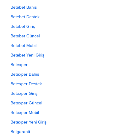
Betebet Bahis
Betebet Destek
Betebet Giriş
Betebet Güncel
Betebet Mobil
Betebet Yeni Giriş
Betexper
Betexper Bahis
Betexper Destek
Betexper Giriş
Betexper Güncel
Betexper Mobil
Betexper Yeni Giriş
Betgaranti