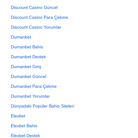
Discount Casino Güncel
Discount Casino Para Çekme
Discount Casino Yorumlar
Dumanbet
Dumanbet Bahis
Dumanbet Destek
Dumanbet Giriş
Dumanbet Güncel
Dumanbet Para Çekme
Dumanbet Yorumlar
Dünyadaki Popüler Bahis Siteleri
Elexbet
Elexbet Bahis
Elexbet Destek