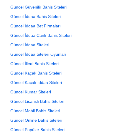
Güncel Güvenilir Bahis Siteleri
Güncel İddaa Bahis Siteleri
Güncel İddaa Bet Firmaları
Güncel İddaa Canlı Bahis Siteleri
Güncel İddaa Siteleri
Güncel İddaa Siteleri Oyunları
Güncel İlleal Bahis Siteleri
Güncel Kaçak Bahis Siteleri
Güncel Kaçak İddaa Siteleri
Güncel Kumar Siteleri
Güncel Lisanslı Bahis Siteleri
Güncel Mobil Bahis Siteleri
Güncel Online Bahis Siteleri
Güncel Popüler Bahis Siteleri