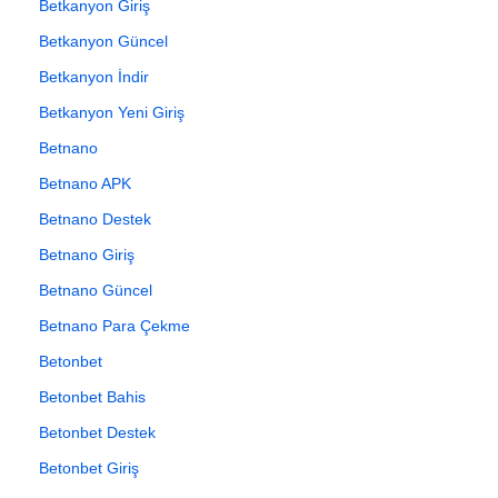
Betkanyon Giriş
Betkanyon Güncel
Betkanyon İndir
Betkanyon Yeni Giriş
Betnano
Betnano APK
Betnano Destek
Betnano Giriş
Betnano Güncel
Betnano Para Çekme
Betonbet
Betonbet Bahis
Betonbet Destek
Betonbet Giriş