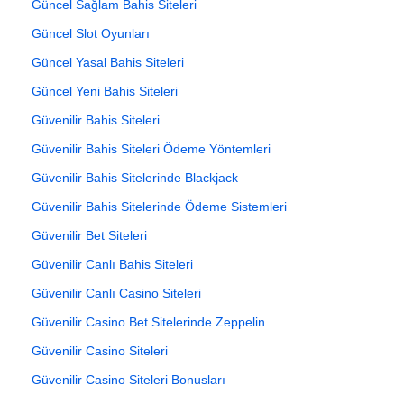
Güncel Sağlam Bahis Siteleri
Güncel Slot Oyunları
Güncel Yasal Bahis Siteleri
Güncel Yeni Bahis Siteleri
Güvenilir Bahis Siteleri
Güvenilir Bahis Siteleri Ödeme Yöntemleri
Güvenilir Bahis Sitelerinde Blackjack
Güvenilir Bahis Sitelerinde Ödeme Sistemleri
Güvenilir Bet Siteleri
Güvenilir Canlı Bahis Siteleri
Güvenilir Canlı Casino Siteleri
Güvenilir Casino Bet Sitelerinde Zeppelin
Güvenilir Casino Siteleri
Güvenilir Casino Siteleri Bonusları