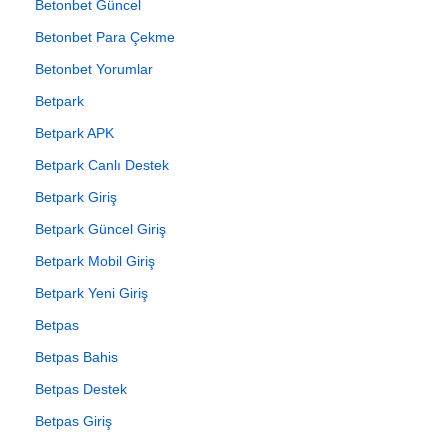
Betonbet Güncel
Betonbet Para Çekme
Betonbet Yorumlar
Betpark
Betpark APK
Betpark Canlı Destek
Betpark Giriş
Betpark Güncel Giriş
Betpark Mobil Giriş
Betpark Yeni Giriş
Betpas
Betpas Bahis
Betpas Destek
Betpas Giriş