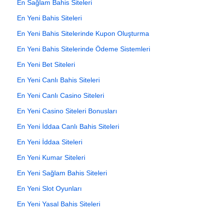
En Sağlam Bahis Siteleri
En Yeni Bahis Siteleri
En Yeni Bahis Sitelerinde Kupon Oluşturma
En Yeni Bahis Sitelerinde Ödeme Sistemleri
En Yeni Bet Siteleri
En Yeni Canlı Bahis Siteleri
En Yeni Canlı Casino Siteleri
En Yeni Casino Siteleri Bonusları
En Yeni İddaa Canlı Bahis Siteleri
En Yeni İddaa Siteleri
En Yeni Kumar Siteleri
En Yeni Sağlam Bahis Siteleri
En Yeni Slot Oyunları
En Yeni Yasal Bahis Siteleri