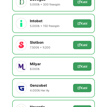
Katıl
5.000₺ + 300 freespin
Intobet
Katıl
5.000₺ + 150 freespin
Slotbon
Katıl
7.500₺ + %200
Milyar
Katıl
8.000₺
Genzobet
Katıl
4.000₺ Her Ay
Hovarda