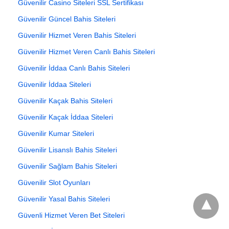
Güvenilir Casino Siteleri SSL Sertifikası
Güvenilir Güncel Bahis Siteleri
Güvenilir Hizmet Veren Bahis Siteleri
Güvenilir Hizmet Veren Canlı Bahis Siteleri
Güvenilir İddaa Canlı Bahis Siteleri
Güvenilir İddaa Siteleri
Güvenilir Kaçak Bahis Siteleri
Güvenilir Kaçak İddaa Siteleri
Güvenilir Kumar Siteleri
Güvenilir Lisanslı Bahis Siteleri
Güvenilir Sağlam Bahis Siteleri
Güvenilir Slot Oyunları
Güvenilir Yasal Bahis Siteleri
Güvenli Hizmet Veren Bet Siteleri