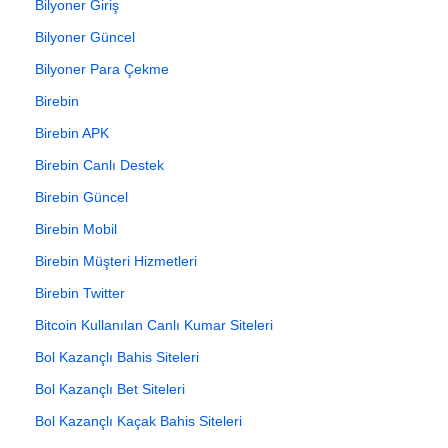
Bilyoner Giriş
Bilyoner Güncel
Bilyoner Para Çekme
Birebin
Birebin APK
Birebin Canlı Destek
Birebin Güncel
Birebin Mobil
Birebin Müşteri Hizmetleri
Birebin Twitter
Bitcoin Kullanılan Canlı Kumar Siteleri
Bol Kazançlı Bahis Siteleri
Bol Kazançlı Bet Siteleri
Bol Kazançlı Kaçak Bahis Siteleri