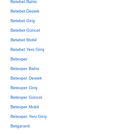
Betebet Bahis
Betebet Destek
Betebet Giriş
Betebet Güncel
Betebet Mobil
Betebet Yeni Giriş
Betexper
Betexper Bahis
Betexper Destek
Betexper Giriş
Betexper Güncel
Betexper Mobil
Betexper Yeni Giriş
Betgaranti