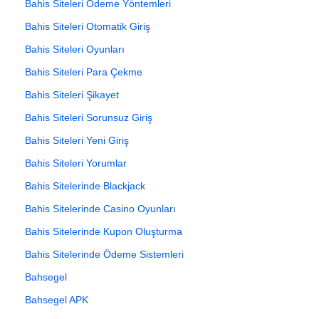
Bahis Siteleri Ödeme Yöntemleri
Bahis Siteleri Otomatik Giriş
Bahis Siteleri Oyunları
Bahis Siteleri Para Çekme
Bahis Siteleri Şikayet
Bahis Siteleri Sorunsuz Giriş
Bahis Siteleri Yeni Giriş
Bahis Siteleri Yorumlar
Bahis Sitelerinde Blackjack
Bahis Sitelerinde Casino Oyunları
Bahis Sitelerinde Kupon Oluşturma
Bahis Sitelerinde Ödeme Sistemleri
Bahsegel
Bahsegel APK