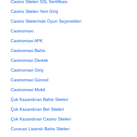
Casino Siteleri SSL Sertifikası
Casino Siteleri Yeni Giriş
Casino Sitelerinde Oyun Seçenekleri
Casinomaxi
Casinomaxi APK
Casinomaxi Bahis
Casinomaxi Destek
Casinomaxi Giriş
Casinomaxi Güncel
Casinomaxi Mobil
Çok Kazandıran Bahis Siteleri
Çok Kazandıran Bet Siteleri
Çok Kazandıran Casino Siteleri
Curacao Lisanslı Bahis Siteleri