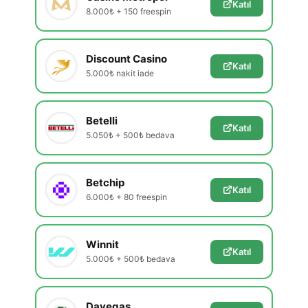
Katıl
8.000₺ + 150 freespin
Discount Casino
Katıl
5.000₺ nakit iade
Betelli
Katıl
5.050₺ + 500₺ bedava
Betchip
Katıl
6.000₺ + 80 freespin
Winnit
Katıl
5.000₺ + 500₺ bedava
Davegas