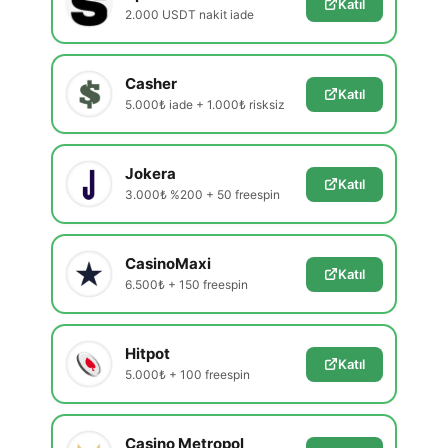
Katıl
2.000 USDT nakit iade
Casher
Katıl
5.000₺ iade + 1.000₺ risksiz
Jokera
Katıl
3.000₺ %200 + 50 freespin
CasinoMaxi
Katıl
6.500₺ + 150 freespin
Hitpot
Katıl
5.000₺ + 100 freespin
Casino Metropol