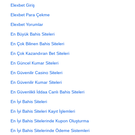
Elexbet Giriş
Elexbet Para Çekme
Elexbet Yorumlar
En Büyük Bahis Siteleri
En Çok Bilinen Bahis Siteleri
En Çok Kazandıran Bet Siteleri
En Güncel Kumar Siteleri
En Güvenilir Casino Siteleri
En Güvenilir Kumar Siteleri
En Güvenlikli İddaa Canlı Bahis Siteleri
En İyi Bahis Siteleri
En İyi Bahis Siteleri Kayıt İşlemleri
En İyi Bahis Sitelerinde Kupon Oluşturma
En İyi Bahis Sitelerinde Ödeme Sistemleri