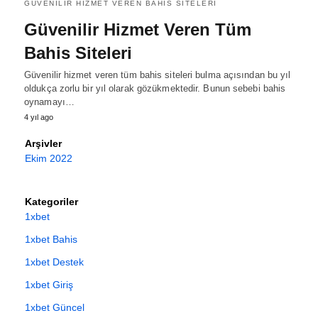
GÜVENILIR HIZMET VEREN BAHIS SITELERI
Güvenilir Hizmet Veren Tüm
Bahis Siteleri
Güvenilir hizmet veren tüm bahis siteleri bulma açısından bu yıl
oldukça zorlu bir yıl olarak gözükmektedir. Bunun sebebi bahis
oynamayı…
4 yıl ago
Arşivler
Ekim 2022
Kategoriler
1xbet
1xbet Bahis
1xbet Destek
1xbet Giriş
1xbet Güncel