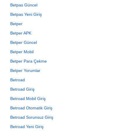
Betpas Güncel
Betpas Yeni Giriş
Betper
Betper APK
Betper Güncel
Betper Mobil
Betper Para Çekme
Betper Yorumlar
Betroad
Betroad Giriş
Betroad Mobil Giriş
Betroad Otomatik Giriş
Betroad Sorunsuz Giriş
Betroad Yeni Giriş