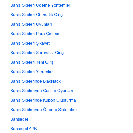
Bahis Siteleri Ödeme Yöntemleri
Bahis Siteleri Otomatik Giriş
Bahis Siteleri Oyunları
Bahis Siteleri Para Çekme
Bahis Siteleri Şikayet
Bahis Siteleri Sorunsuz Giriş
Bahis Siteleri Yeni Giriş
Bahis Siteleri Yorumlar
Bahis Sitelerinde Blackjack
Bahis Sitelerinde Casino Oyunları
Bahis Sitelerinde Kupon Oluşturma
Bahis Sitelerinde Ödeme Sistemleri
Bahsegel
Bahsegel APK