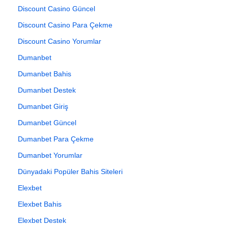
Discount Casino Güncel
Discount Casino Para Çekme
Discount Casino Yorumlar
Dumanbet
Dumanbet Bahis
Dumanbet Destek
Dumanbet Giriş
Dumanbet Güncel
Dumanbet Para Çekme
Dumanbet Yorumlar
Dünyadaki Popüler Bahis Siteleri
Elexbet
Elexbet Bahis
Elexbet Destek