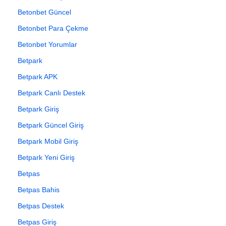
Betonbet Güncel
Betonbet Para Çekme
Betonbet Yorumlar
Betpark
Betpark APK
Betpark Canlı Destek
Betpark Giriş
Betpark Güncel Giriş
Betpark Mobil Giriş
Betpark Yeni Giriş
Betpas
Betpas Bahis
Betpas Destek
Betpas Giriş