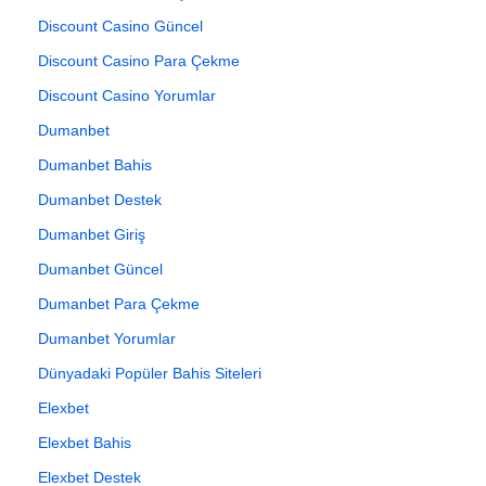
Discount Casino Güncel
Discount Casino Para Çekme
Discount Casino Yorumlar
Dumanbet
Dumanbet Bahis
Dumanbet Destek
Dumanbet Giriş
Dumanbet Güncel
Dumanbet Para Çekme
Dumanbet Yorumlar
Dünyadaki Popüler Bahis Siteleri
Elexbet
Elexbet Bahis
Elexbet Destek