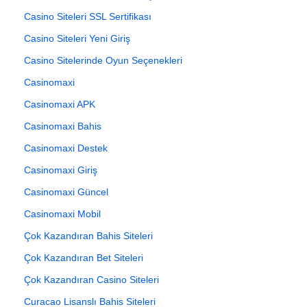
Casino Siteleri SSL Sertifikası
Casino Siteleri Yeni Giriş
Casino Sitelerinde Oyun Seçenekleri
Casinomaxi
Casinomaxi APK
Casinomaxi Bahis
Casinomaxi Destek
Casinomaxi Giriş
Casinomaxi Güncel
Casinomaxi Mobil
Çok Kazandıran Bahis Siteleri
Çok Kazandıran Bet Siteleri
Çok Kazandıran Casino Siteleri
Curacao Lisanslı Bahis Siteleri