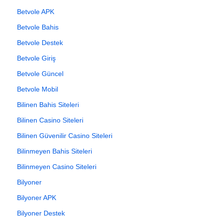
Betvole APK
Betvole Bahis
Betvole Destek
Betvole Giriş
Betvole Güncel
Betvole Mobil
Bilinen Bahis Siteleri
Bilinen Casino Siteleri
Bilinen Güvenilir Casino Siteleri
Bilinmeyen Bahis Siteleri
Bilinmeyen Casino Siteleri
Bilyoner
Bilyoner APK
Bilyoner Destek