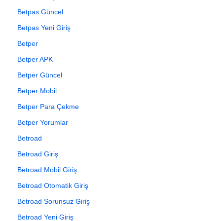
Betpas Güncel
Betpas Yeni Giriş
Betper
Betper APK
Betper Güncel
Betper Mobil
Betper Para Çekme
Betper Yorumlar
Betroad
Betroad Giriş
Betroad Mobil Giriş
Betroad Otomatik Giriş
Betroad Sorunsuz Giriş
Betroad Yeni Giriş