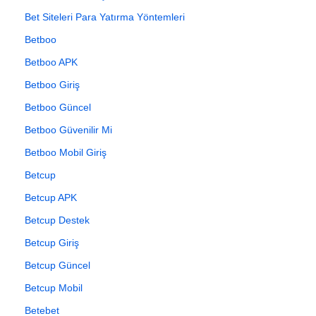
Bet Siteleri Para Yatırma Yöntemleri
Betboo
Betboo APK
Betboo Giriş
Betboo Güncel
Betboo Güvenilir Mi
Betboo Mobil Giriş
Betcup
Betcup APK
Betcup Destek
Betcup Giriş
Betcup Güncel
Betcup Mobil
Betebet