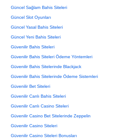
Güncel Sağlam Bahis Siteleri
Güncel Slot Oyunları
Güncel Yasal Bahis Siteleri
Güncel Yeni Bahis Siteleri
Güvenilir Bahis Siteleri
Güvenilir Bahis Siteleri Ödeme Yöntemleri
Güvenilir Bahis Sitelerinde Blackjack
Güvenilir Bahis Sitelerinde Ödeme Sistemleri
Güvenilir Bet Siteleri
Güvenilir Canlı Bahis Siteleri
Güvenilir Canlı Casino Siteleri
Güvenilir Casino Bet Sitelerinde Zeppelin
Güvenilir Casino Siteleri
Güvenilir Casino Siteleri Bonusları