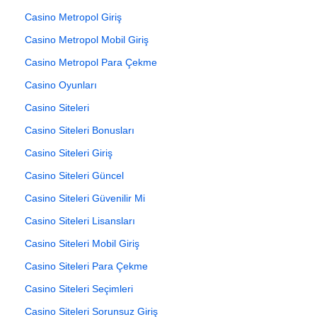
Casino Metropol Giriş
Casino Metropol Mobil Giriş
Casino Metropol Para Çekme
Casino Oyunları
Casino Siteleri
Casino Siteleri Bonusları
Casino Siteleri Giriş
Casino Siteleri Güncel
Casino Siteleri Güvenilir Mi
Casino Siteleri Lisansları
Casino Siteleri Mobil Giriş
Casino Siteleri Para Çekme
Casino Siteleri Seçimleri
Casino Siteleri Sorunsuz Giriş