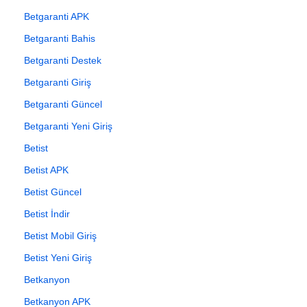
Betgaranti APK
Betgaranti Bahis
Betgaranti Destek
Betgaranti Giriş
Betgaranti Güncel
Betgaranti Yeni Giriş
Betist
Betist APK
Betist Güncel
Betist İndir
Betist Mobil Giriş
Betist Yeni Giriş
Betkanyon
Betkanyon APK