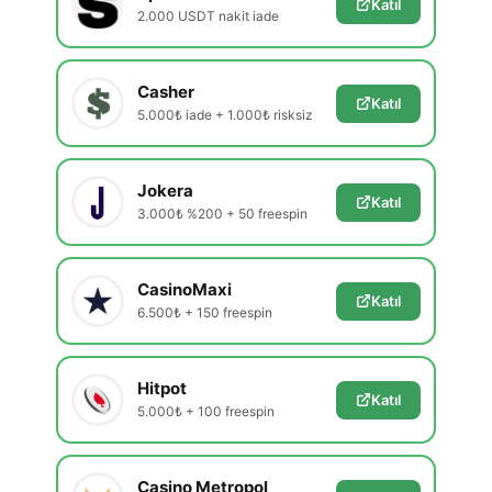
Katıl
2.000 USDT nakit iade
Casher
Katıl
5.000₺ iade + 1.000₺ risksiz
Jokera
Katıl
3.000₺ %200 + 50 freespin
CasinoMaxi
Katıl
6.500₺ + 150 freespin
Hitpot
Katıl
5.000₺ + 100 freespin
Casino Metropol