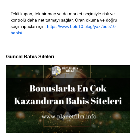
Tekli kupon, tek bir maç ya da market seçimiyle risk ve
kontrolü daha net tutmayı sağlar. Oran okuma ve doğru
seçim ipuçları için:
https://www.bets10.blog/yazi/bets10-
bahis/
Güncel Bahis Siteleri