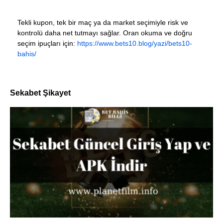
Tekli kupon, tek bir maç ya da market seçimiyle risk ve
kontrolü daha net tutmayı sağlar. Oran okuma ve doğru
seçim ipuçları için:
https://www.bets10.blog/yazi/bets10-
bahis/
Sekabet Şikayet