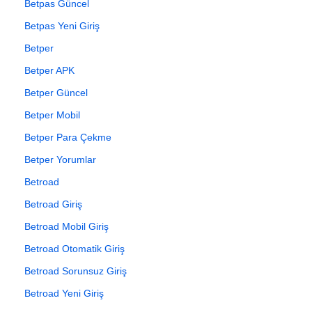
Betpas Güncel
Betpas Yeni Giriş
Betper
Betper APK
Betper Güncel
Betper Mobil
Betper Para Çekme
Betper Yorumlar
Betroad
Betroad Giriş
Betroad Mobil Giriş
Betroad Otomatik Giriş
Betroad Sorunsuz Giriş
Betroad Yeni Giriş