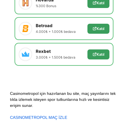
Katıl
%300 Bonus
Betroad
Katıl
4.000₺ + 1.000₺ bedava
Rexbet
Katıl
3.000₺ + 1.500₺ bedava
Casinometropol için hazırlanan bu site, maç yayınlarını tek
tıkla izlemek isteyen spor tutkunlarına hızlı ve kesintisiz
erişim sunar.
CASINOMETROPOL MAÇ İZLE