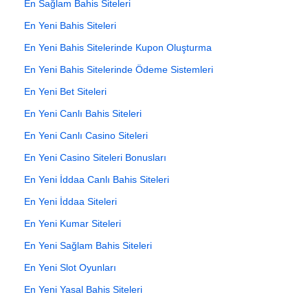
En Sağlam Bahis Siteleri
En Yeni Bahis Siteleri
En Yeni Bahis Sitelerinde Kupon Oluşturma
En Yeni Bahis Sitelerinde Ödeme Sistemleri
En Yeni Bet Siteleri
En Yeni Canlı Bahis Siteleri
En Yeni Canlı Casino Siteleri
En Yeni Casino Siteleri Bonusları
En Yeni İddaa Canlı Bahis Siteleri
En Yeni İddaa Siteleri
En Yeni Kumar Siteleri
En Yeni Sağlam Bahis Siteleri
En Yeni Slot Oyunları
En Yeni Yasal Bahis Siteleri