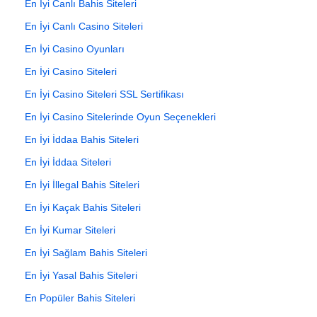
En İyi Canlı Bahis Siteleri
En İyi Canlı Casino Siteleri
En İyi Casino Oyunları
En İyi Casino Siteleri
En İyi Casino Siteleri SSL Sertifikası
En İyi Casino Sitelerinde Oyun Seçenekleri
En İyi İddaa Bahis Siteleri
En İyi İddaa Siteleri
En İyi İllegal Bahis Siteleri
En İyi Kaçak Bahis Siteleri
En İyi Kumar Siteleri
En İyi Sağlam Bahis Siteleri
En İyi Yasal Bahis Siteleri
En Popüler Bahis Siteleri