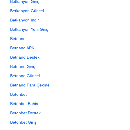
Betkanyon Giriş
Betkanyon Güncel
Betkanyon İndir
Betkanyon Yeni Giriş
Betnano
Betnano APK
Betnano Destek
Betnano Giriş
Betnano Güncel
Betnano Para Çekme
Betonbet
Betonbet Bahis
Betonbet Destek
Betonbet Giriş