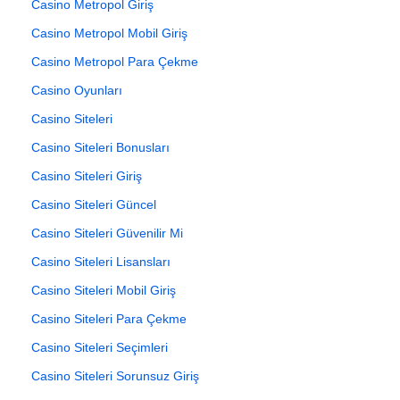
Casino Metropol Giriş
Casino Metropol Mobil Giriş
Casino Metropol Para Çekme
Casino Oyunları
Casino Siteleri
Casino Siteleri Bonusları
Casino Siteleri Giriş
Casino Siteleri Güncel
Casino Siteleri Güvenilir Mi
Casino Siteleri Lisansları
Casino Siteleri Mobil Giriş
Casino Siteleri Para Çekme
Casino Siteleri Seçimleri
Casino Siteleri Sorunsuz Giriş