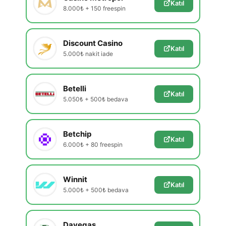
Katıl
8.000₺ + 150 freespin
Discount Casino
Katıl
5.000₺ nakit iade
Betelli
Katıl
5.050₺ + 500₺ bedava
Betchip
Katıl
6.000₺ + 80 freespin
Winnit
Katıl
5.000₺ + 500₺ bedava
Davegas