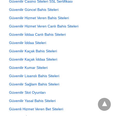
Güvenilir Casino Siteleri SSL Sertifikası
Güvenilir Güncel Bahis Siteleri
Güvenilir Hizmet Veren Bahis Siteleri
Güvenilir Hizmet Veren Canlı Bahis Siteleri
Güvenilir İddaa Canlı Bahis Siteleri
Güvenilir İddaa Siteleri
Güvenilir Kaçak Bahis Siteleri
Güvenilir Kaçak İddaa Siteleri
Güvenilir Kumar Siteleri
Güvenilir Lisanslı Bahis Siteleri
Güvenilir Sağlam Bahis Siteleri
Güvenilir Slot Oyunları
Güvenilir Yasal Bahis Siteleri
Güvenli Hizmet Veren Bet Siteleri