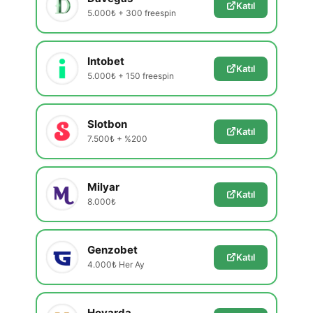
Katıl
5.000₺ + 300 freespin
Intobet
Katıl
5.000₺ + 150 freespin
Slotbon
Katıl
7.500₺ + %200
Milyar
Katıl
8.000₺
Genzobet
Katıl
4.000₺ Her Ay
Hovarda