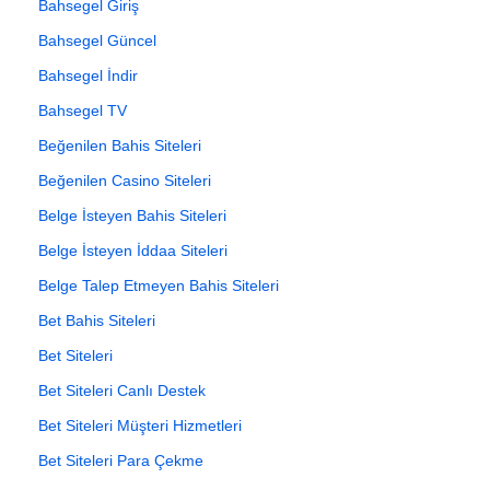
Bahsegel Giriş
Bahsegel Güncel
Bahsegel İndir
Bahsegel TV
Beğenilen Bahis Siteleri
Beğenilen Casino Siteleri
Belge İsteyen Bahis Siteleri
Belge İsteyen İddaa Siteleri
Belge Talep Etmeyen Bahis Siteleri
Bet Bahis Siteleri
Bet Siteleri
Bet Siteleri Canlı Destek
Bet Siteleri Müşteri Hizmetleri
Bet Siteleri Para Çekme