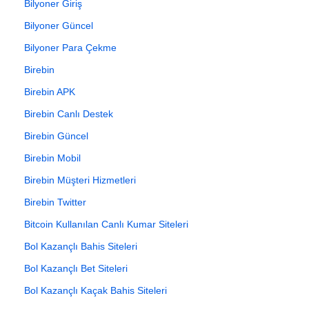
Bilyoner Giriş
Bilyoner Güncel
Bilyoner Para Çekme
Birebin
Birebin APK
Birebin Canlı Destek
Birebin Güncel
Birebin Mobil
Birebin Müşteri Hizmetleri
Birebin Twitter
Bitcoin Kullanılan Canlı Kumar Siteleri
Bol Kazançlı Bahis Siteleri
Bol Kazançlı Bet Siteleri
Bol Kazançlı Kaçak Bahis Siteleri