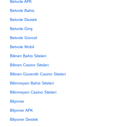
Betvole APK
Betvole Bahis
Betvole Destek
Betvole Giriş
Betvole Güncel
Betvole Mobil
Bilinen Bahis Siteleri
Bilinen Casino Siteleri
Bilinen Güvenilir Casino Siteleri
Bilinmeyen Bahis Siteleri
Bilinmeyen Casino Siteleri
Bilyoner
Bilyoner APK
Bilyoner Destek