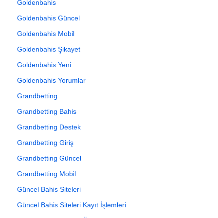
Goldenbahis
Goldenbahis Güncel
Goldenbahis Mobil
Goldenbahis Şikayet
Goldenbahis Yeni
Goldenbahis Yorumlar
Grandbetting
Grandbetting Bahis
Grandbetting Destek
Grandbetting Giriş
Grandbetting Güncel
Grandbetting Mobil
Güncel Bahis Siteleri
Güncel Bahis Siteleri Kayıt İşlemleri