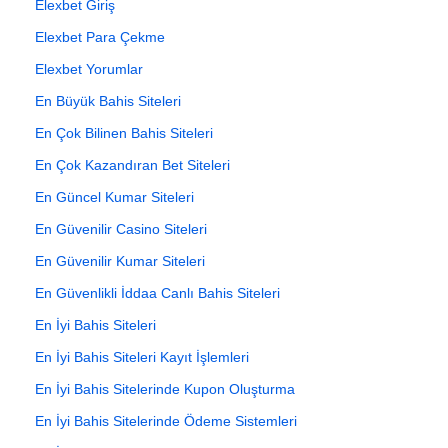
Elexbet Giriş
Elexbet Para Çekme
Elexbet Yorumlar
En Büyük Bahis Siteleri
En Çok Bilinen Bahis Siteleri
En Çok Kazandıran Bet Siteleri
En Güncel Kumar Siteleri
En Güvenilir Casino Siteleri
En Güvenilir Kumar Siteleri
En Güvenlikli İddaa Canlı Bahis Siteleri
En İyi Bahis Siteleri
En İyi Bahis Siteleri Kayıt İşlemleri
En İyi Bahis Sitelerinde Kupon Oluşturma
En İyi Bahis Sitelerinde Ödeme Sistemleri