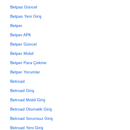
Betpas Güncel
Betpas Yeni Giriş
Betper
Betper APK
Betper Güncel
Betper Mobil
Betper Para Çekme
Betper Yorumlar
Betroad
Betroad Giriş
Betroad Mobil Giriş
Betroad Otomatik Giriş
Betroad Sorunsuz Giriş
Betroad Yeni Giriş