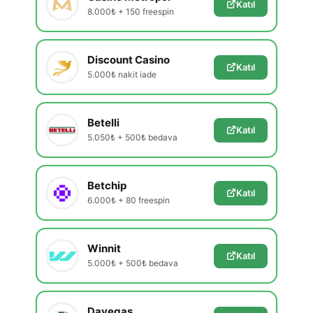
Katıl
8.000₺ + 150 freespin
Discount Casino
Katıl
5.000₺ nakit iade
Betelli
Katıl
5.050₺ + 500₺ bedava
Betchip
Katıl
6.000₺ + 80 freespin
Winnit
Katıl
5.000₺ + 500₺ bedava
Davegas