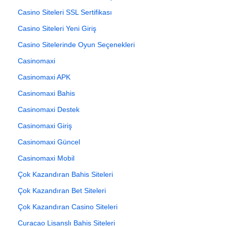
Casino Siteleri SSL Sertifikası
Casino Siteleri Yeni Giriş
Casino Sitelerinde Oyun Seçenekleri
Casinomaxi
Casinomaxi APK
Casinomaxi Bahis
Casinomaxi Destek
Casinomaxi Giriş
Casinomaxi Güncel
Casinomaxi Mobil
Çok Kazandıran Bahis Siteleri
Çok Kazandıran Bet Siteleri
Çok Kazandıran Casino Siteleri
Curacao Lisanslı Bahis Siteleri