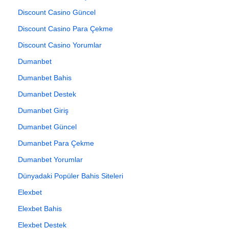
Discount Casino Güncel
Discount Casino Para Çekme
Discount Casino Yorumlar
Dumanbet
Dumanbet Bahis
Dumanbet Destek
Dumanbet Giriş
Dumanbet Güncel
Dumanbet Para Çekme
Dumanbet Yorumlar
Dünyadaki Popüler Bahis Siteleri
Elexbet
Elexbet Bahis
Elexbet Destek