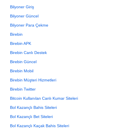
Bilyoner Giriş
Bilyoner Güncel
Bilyoner Para Çekme
Birebin
Birebin APK
Birebin Canlı Destek
Birebin Güncel
Birebin Mobil
Birebin Müşteri Hizmetleri
Birebin Twitter
Bitcoin Kullanılan Canlı Kumar Siteleri
Bol Kazançlı Bahis Siteleri
Bol Kazançlı Bet Siteleri
Bol Kazançlı Kaçak Bahis Siteleri