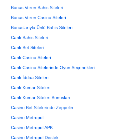
Bonus Veren Bahis Siteleri
Bonus Veren Casino Siteleri
Bonuslarıyla Ünlü Bahis Siteleri
Canlı Bahis Siteleri
Canlı Bet Siteleri
Canlı Casino Siteleri
Canlı Casino Sitelerinde Oyun Seçenekleri
Canlı İddaa Siteleri
Canlı Kumar Siteleri
Canlı Kumar Siteleri Bonusları
Casino Bet Sitelerinde Zeppelin
Casino Metropol
Casino Metropol APK
Casino Metropol Destek