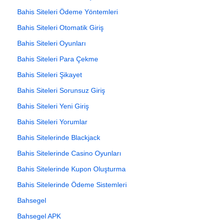
Bahis Siteleri Ödeme Yöntemleri
Bahis Siteleri Otomatik Giriş
Bahis Siteleri Oyunları
Bahis Siteleri Para Çekme
Bahis Siteleri Şikayet
Bahis Siteleri Sorunsuz Giriş
Bahis Siteleri Yeni Giriş
Bahis Siteleri Yorumlar
Bahis Sitelerinde Blackjack
Bahis Sitelerinde Casino Oyunları
Bahis Sitelerinde Kupon Oluşturma
Bahis Sitelerinde Ödeme Sistemleri
Bahsegel
Bahsegel APK