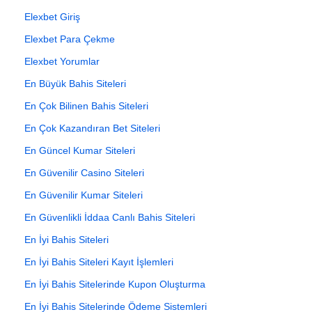
Elexbet Giriş
Elexbet Para Çekme
Elexbet Yorumlar
En Büyük Bahis Siteleri
En Çok Bilinen Bahis Siteleri
En Çok Kazandıran Bet Siteleri
En Güncel Kumar Siteleri
En Güvenilir Casino Siteleri
En Güvenilir Kumar Siteleri
En Güvenlikli İddaa Canlı Bahis Siteleri
En İyi Bahis Siteleri
En İyi Bahis Siteleri Kayıt İşlemleri
En İyi Bahis Sitelerinde Kupon Oluşturma
En İyi Bahis Sitelerinde Ödeme Sistemleri