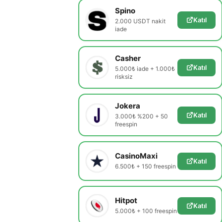
Spino
Katıl
2.000 USDT nakit
iade
Casher
Katıl
5.000₺ iade + 1.000₺
risksiz
Jokera
Katıl
3.000₺ %200 + 50
freespin
CasinoMaxi
Katıl
6.500₺ + 150 freespin
Hitpot
Katıl
5.000₺ + 100 freespin