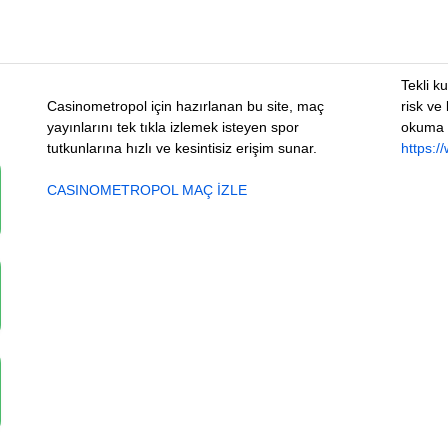
Tekli k
Casinometropol için hazırlanan bu site, maç
risk ve
yayınlarını tek tıkla izlemek isteyen spor
okuma v
tutkunlarına hızlı ve kesintisiz erişim sunar.
https:/
CASINOMETROPOL MAÇ İZLE