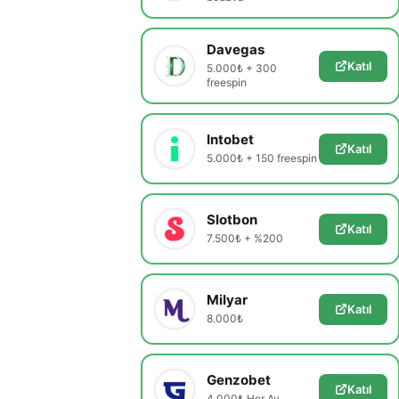
Davegas
Katıl
5.000₺ + 300
freespin
Intobet
Katıl
5.000₺ + 150 freespin
Slotbon
Katıl
7.500₺ + %200
Milyar
Katıl
8.000₺
Genzobet
Katıl
4.000₺ Her Ay