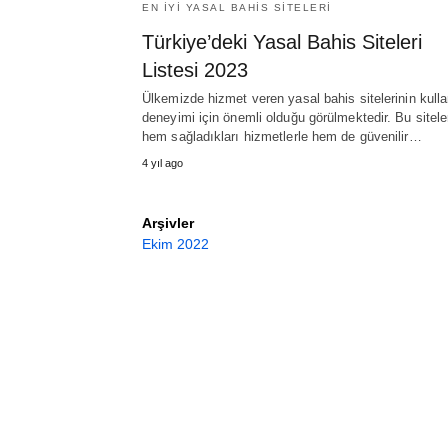
EN İYI YASAL BAHIS SITELERI
Türkiye’deki Yasal Bahis Siteleri
Listesi 2023
Ülkemizde hizmet veren yasal bahis sitelerinin kulla
deneyimi için önemli olduğu görülmektedir. Bu sitele
hem sağladıkları hizmetlerle hem de güvenilir…
4 yıl ago
Arşivler
Ekim 2022