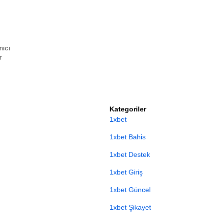
nıcı
r
Kategoriler
1xbet
1xbet Bahis
1xbet Destek
1xbet Giriş
1xbet Güncel
1xbet Şikayet