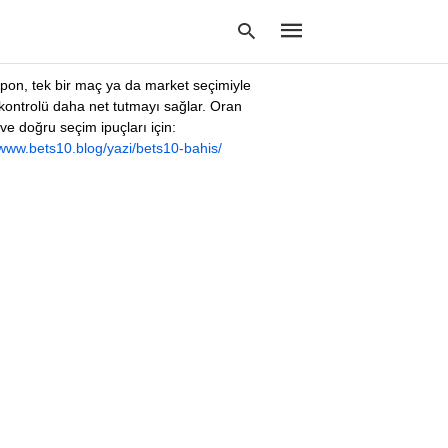
upon, tek bir maç ya da market seçimiyle
 kontrolü daha net tutmayı sağlar. Oran
e doğru seçim ipuçları için:
/www.bets10.blog/yazi/bets10-bahis/
Type
your
search
query
and
hit
enter: