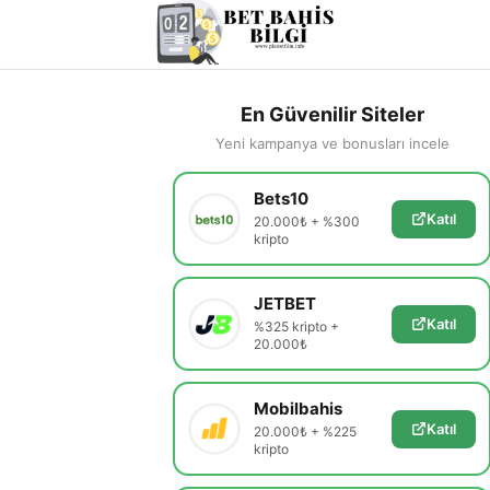
En Güvenilir Siteler
Yeni kampanya ve bonusları incele
Bets10
Katıl
20.000₺ + %300
kripto
JETBET
Katıl
%325 kripto +
20.000₺
Mobilbahis
Katıl
20.000₺ + %225
kripto