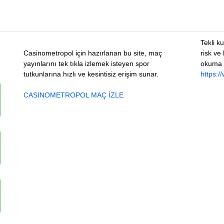
Tekli k
Casinometropol için hazırlanan bu site, maç
risk ve
yayınlarını tek tıkla izlemek isteyen spor
okuma v
tutkunlarına hızlı ve kesintisiz erişim sunar.
https:/
CASINOMETROPOL MAÇ İZLE