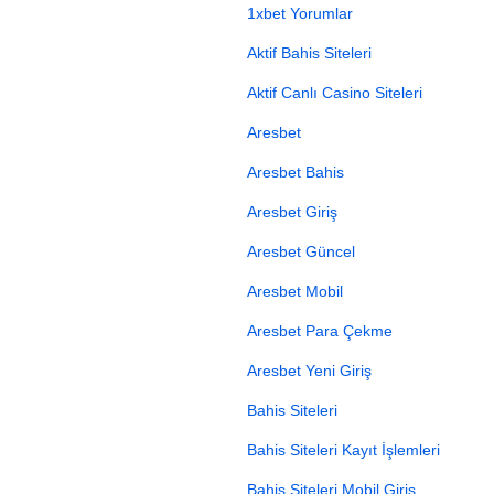
1xbet Yorumlar
Aktif Bahis Siteleri
Aktif Canlı Casino Siteleri
Aresbet
Aresbet Bahis
Aresbet Giriş
Aresbet Güncel
Aresbet Mobil
Aresbet Para Çekme
Aresbet Yeni Giriş
Bahis Siteleri
Bahis Siteleri Kayıt İşlemleri
Bahis Siteleri Mobil Giriş