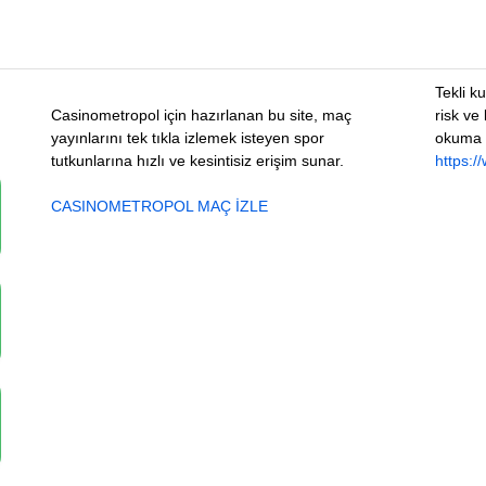
Tekli k
Casinometropol için hazırlanan bu site, maç
risk ve
yayınlarını tek tıkla izlemek isteyen spor
okuma v
tutkunlarına hızlı ve kesintisiz erişim sunar.
https:/
CASINOMETROPOL MAÇ İZLE