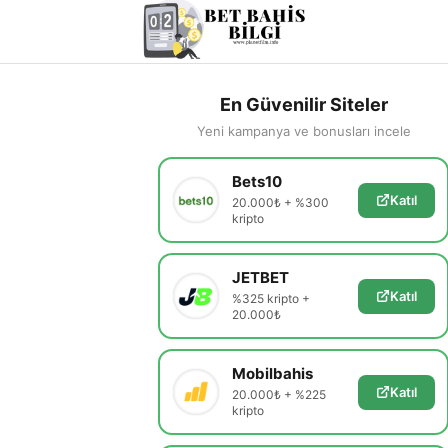
En Güvenilir Siteler
Yeni kampanya ve bonusları incele
Bets10
Katıl
20.000₺ + %300
kripto
JETBET
Katıl
%325 kripto +
20.000₺
Mobilbahis
Katıl
20.000₺ + %225
kripto