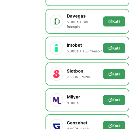
Davegas
Katıl
5.000₺ + 300
freespin
Intobet
Katıl
5.000₺ + 150 freespin
Slotbon
Katıl
7.500₺ + %200
Milyar
Katıl
8.000₺
Genzobet
Katıl
4.000₺ Her Ay