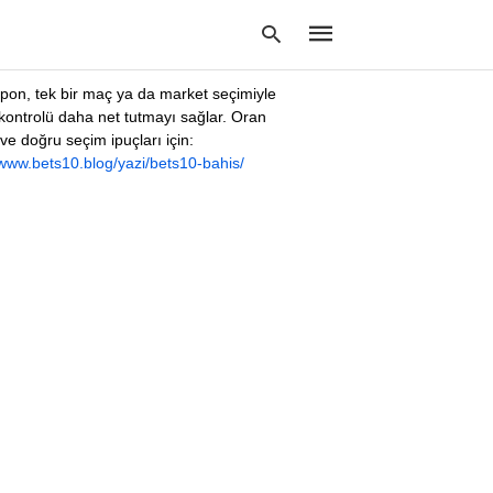
upon, tek bir maç ya da market seçimiyle
 kontrolü daha net tutmayı sağlar. Oran
e doğru seçim ipuçları için:
/www.bets10.blog/yazi/bets10-bahis/
Type
your
search
query
and
hit
enter: