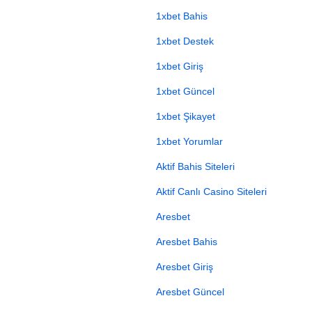
1xbet Bahis
1xbet Destek
1xbet Giriş
1xbet Güncel
1xbet Şikayet
1xbet Yorumlar
Aktif Bahis Siteleri
Aktif Canlı Casino Siteleri
Aresbet
Aresbet Bahis
Aresbet Giriş
Aresbet Güncel