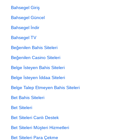
Bahsegel Giriş
Bahsegel Güncel
Bahsegel İndir
Bahsegel TV
Beğenilen Bahis Siteleri
Beğenilen Casino Siteleri
Belge İsteyen Bahis Siteleri
Belge İsteyen İddaa Siteleri
Belge Talep Etmeyen Bahis Siteleri
Bet Bahis Siteleri
Bet Siteleri
Bet Siteleri Canlı Destek
Bet Siteleri Müşteri Hizmetleri
Bet Siteleri Para Çekme