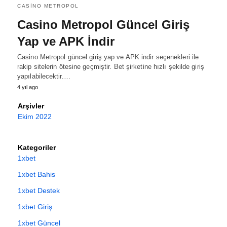
CASINO METROPOL
Casino Metropol Güncel Giriş
Yap ve APK İndir
Casino Metropol güncel giriş yap ve APK indir seçenekleri ile
rakip sitelerin ötesine geçmiştir. Bet şirketine hızlı şekilde giriş
yapılabilecektir.…
4 yıl ago
Arşivler
Ekim 2022
Kategoriler
1xbet
1xbet Bahis
1xbet Destek
1xbet Giriş
1xbet Güncel