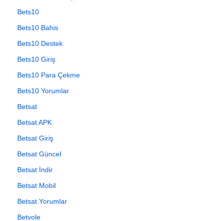
Bets10
Bets10 Bahis
Bets10 Destek
Bets10 Giriş
Bets10 Para Çekme
Bets10 Yorumlar
Betsat
Betsat APK
Betsat Giriş
Betsat Güncel
Betsat İndir
Betsat Mobil
Betsat Yorumlar
Betvole