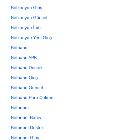
Betkanyon Giriş
Betkanyon Güncel
Betkanyon İndir
Betkanyon Yeni Giriş
Betnano
Betnano APK
Betnano Destek
Betnano Giriş
Betnano Güncel
Betnano Para Çekme
Betonbet
Betonbet Bahis
Betonbet Destek
Betonbet Giriş