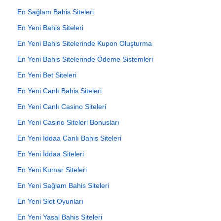
En Sağlam Bahis Siteleri
En Yeni Bahis Siteleri
En Yeni Bahis Sitelerinde Kupon Oluşturma
En Yeni Bahis Sitelerinde Ödeme Sistemleri
En Yeni Bet Siteleri
En Yeni Canlı Bahis Siteleri
En Yeni Canlı Casino Siteleri
En Yeni Casino Siteleri Bonusları
En Yeni İddaa Canlı Bahis Siteleri
En Yeni İddaa Siteleri
En Yeni Kumar Siteleri
En Yeni Sağlam Bahis Siteleri
En Yeni Slot Oyunları
En Yeni Yasal Bahis Siteleri