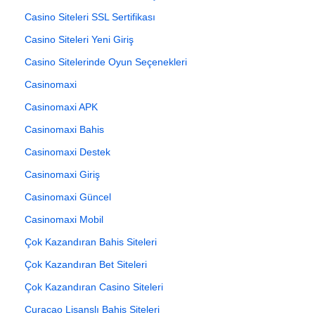
Casino Siteleri SSL Sertifikası
Casino Siteleri Yeni Giriş
Casino Sitelerinde Oyun Seçenekleri
Casinomaxi
Casinomaxi APK
Casinomaxi Bahis
Casinomaxi Destek
Casinomaxi Giriş
Casinomaxi Güncel
Casinomaxi Mobil
Çok Kazandıran Bahis Siteleri
Çok Kazandıran Bet Siteleri
Çok Kazandıran Casino Siteleri
Curacao Lisanslı Bahis Siteleri