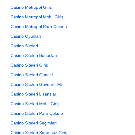
Casino Metropol Giriş
Casino Metropol Mobil Giriş
Casino Metropol Para Çekme
Casino Oyunları
Casino Siteleri
Casino Siteleri Bonusları
Casino Siteleri Giriş
Casino Siteleri Güncel
Casino Siteleri Güvenilir Mi
Casino Siteleri Lisansları
Casino Siteleri Mobil Giriş
Casino Siteleri Para Çekme
Casino Siteleri Seçimleri
Casino Siteleri Sorunsuz Giriş