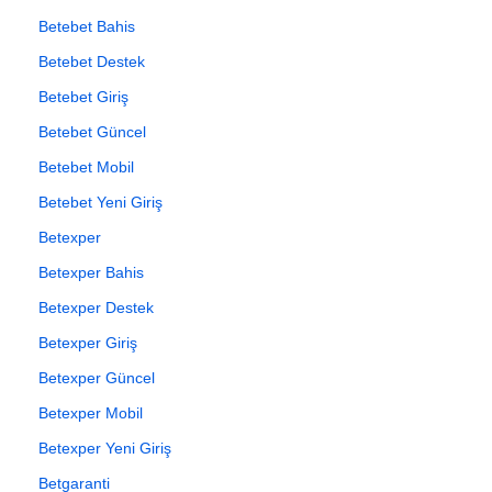
Betebet Bahis
Betebet Destek
Betebet Giriş
Betebet Güncel
Betebet Mobil
Betebet Yeni Giriş
Betexper
Betexper Bahis
Betexper Destek
Betexper Giriş
Betexper Güncel
Betexper Mobil
Betexper Yeni Giriş
Betgaranti