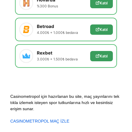
Katıl
%300 Bonus
Betroad
Katıl
4.000₺ + 1.000₺ bedava
Rexbet
Katıl
3.000₺ + 1.500₺ bedava
Casinometropol için hazırlanan bu site, maç yayınlarını tek
tıkla izlemek isteyen spor tutkunlarına hızlı ve kesintisiz
erişim sunar.
CASINOMETROPOL MAÇ İZLE