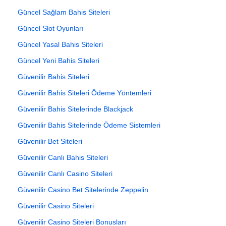
Güncel Sağlam Bahis Siteleri
Güncel Slot Oyunları
Güncel Yasal Bahis Siteleri
Güncel Yeni Bahis Siteleri
Güvenilir Bahis Siteleri
Güvenilir Bahis Siteleri Ödeme Yöntemleri
Güvenilir Bahis Sitelerinde Blackjack
Güvenilir Bahis Sitelerinde Ödeme Sistemleri
Güvenilir Bet Siteleri
Güvenilir Canlı Bahis Siteleri
Güvenilir Canlı Casino Siteleri
Güvenilir Casino Bet Sitelerinde Zeppelin
Güvenilir Casino Siteleri
Güvenilir Casino Siteleri Bonusları