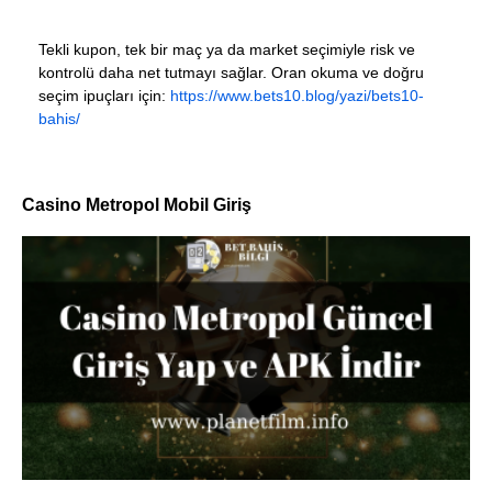
Tekli kupon, tek bir maç ya da market seçimiyle risk ve
kontrolü daha net tutmayı sağlar. Oran okuma ve doğru
seçim ipuçları için:
https://www.bets10.blog/yazi/bets10-
bahis/
Casino Metropol Mobil Giriş