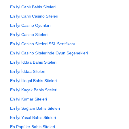
En İyi Canlı Bahis Siteleri
En İyi Canlı Casino Siteleri
En İyi Casino Oyunları
En İyi Casino Siteleri
En İyi Casino Siteleri SSL Sertifikası
En İyi Casino Sitelerinde Oyun Seçenekleri
En İyi İddaa Bahis Siteleri
En İyi İddaa Siteleri
En İyi İllegal Bahis Siteleri
En İyi Kaçak Bahis Siteleri
En İyi Kumar Siteleri
En İyi Sağlam Bahis Siteleri
En İyi Yasal Bahis Siteleri
En Popüler Bahis Siteleri