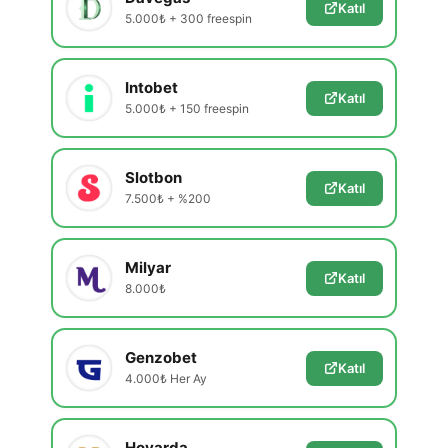
Katıl
5.000₺ + 300 freespin
Intobet
Katıl
5.000₺ + 150 freespin
Slotbon
Katıl
7.500₺ + %200
Milyar
Katıl
8.000₺
Genzobet
Katıl
4.000₺ Her Ay
Hovarda