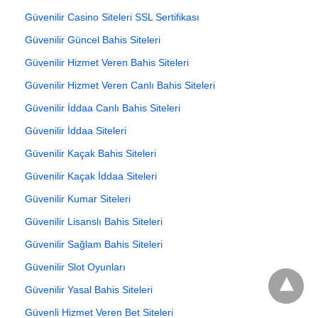
Güvenilir Casino Siteleri SSL Sertifikası
Güvenilir Güncel Bahis Siteleri
Güvenilir Hizmet Veren Bahis Siteleri
Güvenilir Hizmet Veren Canlı Bahis Siteleri
Güvenilir İddaa Canlı Bahis Siteleri
Güvenilir İddaa Siteleri
Güvenilir Kaçak Bahis Siteleri
Güvenilir Kaçak İddaa Siteleri
Güvenilir Kumar Siteleri
Güvenilir Lisanslı Bahis Siteleri
Güvenilir Sağlam Bahis Siteleri
Güvenilir Slot Oyunları
Güvenilir Yasal Bahis Siteleri
Güvenli Hizmet Veren Bet Siteleri