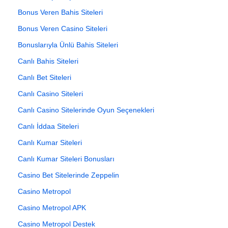
Bonus Veren Bahis Siteleri
Bonus Veren Casino Siteleri
Bonuslarıyla Ünlü Bahis Siteleri
Canlı Bahis Siteleri
Canlı Bet Siteleri
Canlı Casino Siteleri
Canlı Casino Sitelerinde Oyun Seçenekleri
Canlı İddaa Siteleri
Canlı Kumar Siteleri
Canlı Kumar Siteleri Bonusları
Casino Bet Sitelerinde Zeppelin
Casino Metropol
Casino Metropol APK
Casino Metropol Destek