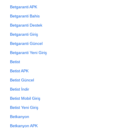
Betgaranti APK
Betgaranti Bahis
Betgaranti Destek
Betgaranti Giriş
Betgaranti Güncel
Betgaranti Yeni Giriş
Betist
Betist APK
Betist Güncel
Betist İndir
Betist Mobil Giriş
Betist Yeni Giriş
Betkanyon
Betkanyon APK