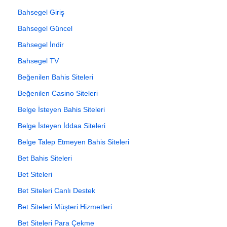
Bahsegel Giriş
Bahsegel Güncel
Bahsegel İndir
Bahsegel TV
Beğenilen Bahis Siteleri
Beğenilen Casino Siteleri
Belge İsteyen Bahis Siteleri
Belge İsteyen İddaa Siteleri
Belge Talep Etmeyen Bahis Siteleri
Bet Bahis Siteleri
Bet Siteleri
Bet Siteleri Canlı Destek
Bet Siteleri Müşteri Hizmetleri
Bet Siteleri Para Çekme