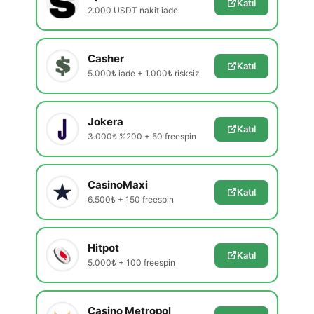
Katıl
2.000 USDT nakit iade
Casher
Katıl
5.000₺ iade + 1.000₺ risksiz
Jokera
Katıl
3.000₺ %200 + 50 freespin
CasinoMaxi
Katıl
6.500₺ + 150 freespin
Hitpot
Katıl
5.000₺ + 100 freespin
Casino Metropol