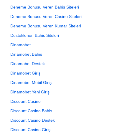
Deneme Bonusu Veren Bahis Siteleri
Deneme Bonusu Veren Casino Siteleri
Deneme Bonusu Veren Kumar Siteleri
Desteklenen Bahis Siteleri
Dinamobet
Dinamobet Bahis
Dinamobet Destek
Dinamobet Giriş
Dinamobet Mobil Giriş
Dinamobet Yeni Giriş
Discount Casino
Discount Casino Bahis
Discount Casino Destek
Discount Casino Giriş