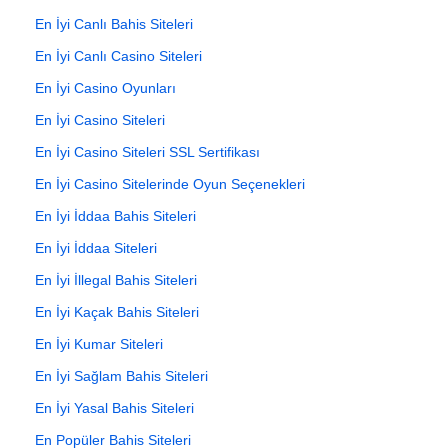
En İyi Canlı Bahis Siteleri
En İyi Canlı Casino Siteleri
En İyi Casino Oyunları
En İyi Casino Siteleri
En İyi Casino Siteleri SSL Sertifikası
En İyi Casino Sitelerinde Oyun Seçenekleri
En İyi İddaa Bahis Siteleri
En İyi İddaa Siteleri
En İyi İllegal Bahis Siteleri
En İyi Kaçak Bahis Siteleri
En İyi Kumar Siteleri
En İyi Sağlam Bahis Siteleri
En İyi Yasal Bahis Siteleri
En Popüler Bahis Siteleri