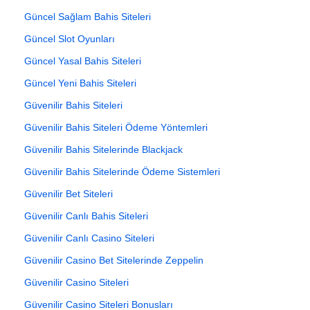
Güncel Sağlam Bahis Siteleri
Güncel Slot Oyunları
Güncel Yasal Bahis Siteleri
Güncel Yeni Bahis Siteleri
Güvenilir Bahis Siteleri
Güvenilir Bahis Siteleri Ödeme Yöntemleri
Güvenilir Bahis Sitelerinde Blackjack
Güvenilir Bahis Sitelerinde Ödeme Sistemleri
Güvenilir Bet Siteleri
Güvenilir Canlı Bahis Siteleri
Güvenilir Canlı Casino Siteleri
Güvenilir Casino Bet Sitelerinde Zeppelin
Güvenilir Casino Siteleri
Güvenilir Casino Siteleri Bonusları