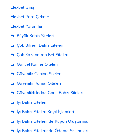
Elexbet Giriş
Elexbet Para Çekme
Elexbet Yorumlar
En Büyük Bahis Siteleri
En Çok Bilinen Bahis Siteleri
En Çok Kazandıran Bet Siteleri
En Güncel Kumar Siteleri
En Güvenilir Casino Siteleri
En Güvenilir Kumar Siteleri
En Güvenlikli İddaa Canlı Bahis Siteleri
En İyi Bahis Siteleri
En İyi Bahis Siteleri Kayıt İşlemleri
En İyi Bahis Sitelerinde Kupon Oluşturma
En İyi Bahis Sitelerinde Ödeme Sistemleri