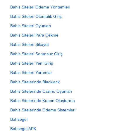
Bahis Siteleri Ödeme Yöntemleri
Bahis Siteleri Otomatik Giriş
Bahis Siteleri Oyunları
Bahis Siteleri Para Çekme
Bahis Siteleri Şikayet
Bahis Siteleri Sorunsuz Giriş
Bahis Siteleri Yeni Giriş
Bahis Siteleri Yorumlar
Bahis Sitelerinde Blackjack
Bahis Sitelerinde Casino Oyunları
Bahis Sitelerinde Kupon Oluşturma
Bahis Sitelerinde Ödeme Sistemleri
Bahsegel
Bahsegel APK