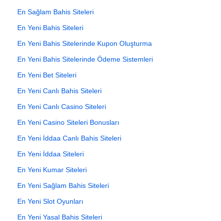
En Sağlam Bahis Siteleri
En Yeni Bahis Siteleri
En Yeni Bahis Sitelerinde Kupon Oluşturma
En Yeni Bahis Sitelerinde Ödeme Sistemleri
En Yeni Bet Siteleri
En Yeni Canlı Bahis Siteleri
En Yeni Canlı Casino Siteleri
En Yeni Casino Siteleri Bonusları
En Yeni İddaa Canlı Bahis Siteleri
En Yeni İddaa Siteleri
En Yeni Kumar Siteleri
En Yeni Sağlam Bahis Siteleri
En Yeni Slot Oyunları
En Yeni Yasal Bahis Siteleri