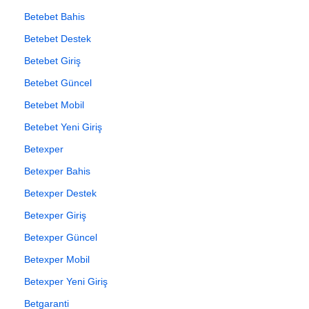
Betebet Bahis
Betebet Destek
Betebet Giriş
Betebet Güncel
Betebet Mobil
Betebet Yeni Giriş
Betexper
Betexper Bahis
Betexper Destek
Betexper Giriş
Betexper Güncel
Betexper Mobil
Betexper Yeni Giriş
Betgaranti