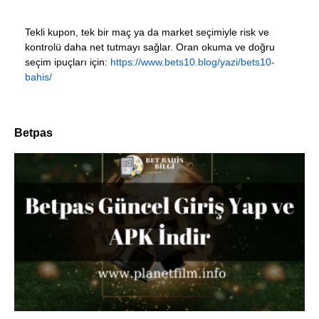
Tekli kupon, tek bir maç ya da market seçimiyle risk ve
kontrolü daha net tutmayı sağlar. Oran okuma ve doğru
seçim ipuçları için:
https://www.bets10.blog/yazi/bets10-
bahis/
Betpas