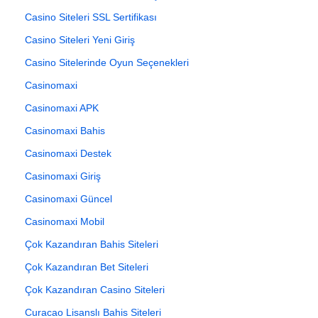
Casino Siteleri SSL Sertifikası
Casino Siteleri Yeni Giriş
Casino Sitelerinde Oyun Seçenekleri
Casinomaxi
Casinomaxi APK
Casinomaxi Bahis
Casinomaxi Destek
Casinomaxi Giriş
Casinomaxi Güncel
Casinomaxi Mobil
Çok Kazandıran Bahis Siteleri
Çok Kazandıran Bet Siteleri
Çok Kazandıran Casino Siteleri
Curacao Lisanslı Bahis Siteleri