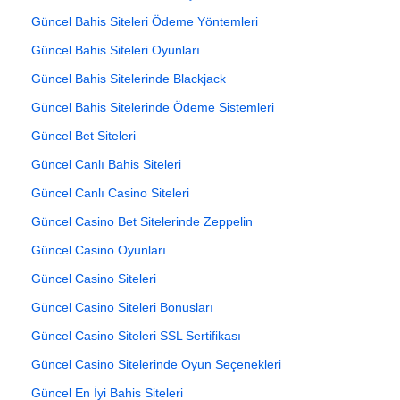
Güncel Bahis Siteleri Ödeme Yöntemleri
Güncel Bahis Siteleri Oyunları
Güncel Bahis Sitelerinde Blackjack
Güncel Bahis Sitelerinde Ödeme Sistemleri
Güncel Bet Siteleri
Güncel Canlı Bahis Siteleri
Güncel Canlı Casino Siteleri
Güncel Casino Bet Sitelerinde Zeppelin
Güncel Casino Oyunları
Güncel Casino Siteleri
Güncel Casino Siteleri Bonusları
Güncel Casino Siteleri SSL Sertifikası
Güncel Casino Sitelerinde Oyun Seçenekleri
Güncel En İyi Bahis Siteleri