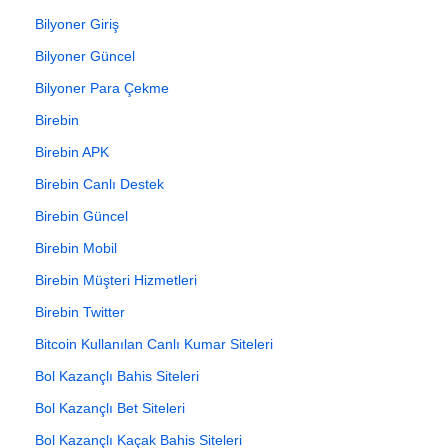
Bilyoner Giriş
Bilyoner Güncel
Bilyoner Para Çekme
Birebin
Birebin APK
Birebin Canlı Destek
Birebin Güncel
Birebin Mobil
Birebin Müşteri Hizmetleri
Birebin Twitter
Bitcoin Kullanılan Canlı Kumar Siteleri
Bol Kazançlı Bahis Siteleri
Bol Kazançlı Bet Siteleri
Bol Kazançlı Kaçak Bahis Siteleri