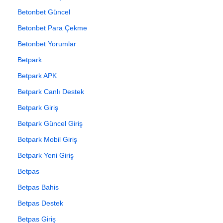
Betonbet Güncel
Betonbet Para Çekme
Betonbet Yorumlar
Betpark
Betpark APK
Betpark Canlı Destek
Betpark Giriş
Betpark Güncel Giriş
Betpark Mobil Giriş
Betpark Yeni Giriş
Betpas
Betpas Bahis
Betpas Destek
Betpas Giriş