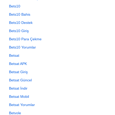
Bets10
Bets10 Bahis
Bets10 Destek
Bets10 Giriş
Bets10 Para Çekme
Bets10 Yorumlar
Betsat
Betsat APK
Betsat Giriş
Betsat Güncel
Betsat İndir
Betsat Mobil
Betsat Yorumlar
Betvole