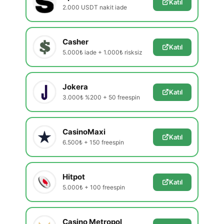
Katıl
2.000 USDT nakit iade
Casher
Katıl
5.000₺ iade + 1.000₺ risksiz
Jokera
Katıl
3.000₺ %200 + 50 freespin
CasinoMaxi
Katıl
6.500₺ + 150 freespin
Hitpot
Katıl
5.000₺ + 100 freespin
Casino Metropol