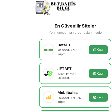
En Güvenilir Siteler
Yeni kampanya ve bonusları incele
Bets10
Katıl
20.000₺ + %300
kripto
JETBET
Katıl
%325 kripto +
20.000₺
Mobilbahis
Katıl
20.000₺ + %225
kripto