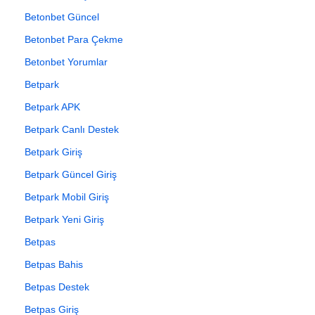
Betonbet Güncel
Betonbet Para Çekme
Betonbet Yorumlar
Betpark
Betpark APK
Betpark Canlı Destek
Betpark Giriş
Betpark Güncel Giriş
Betpark Mobil Giriş
Betpark Yeni Giriş
Betpas
Betpas Bahis
Betpas Destek
Betpas Giriş