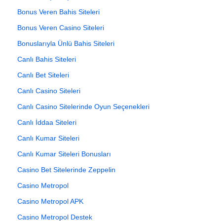
Bonus Veren Bahis Siteleri
Bonus Veren Casino Siteleri
Bonuslarıyla Ünlü Bahis Siteleri
Canlı Bahis Siteleri
Canlı Bet Siteleri
Canlı Casino Siteleri
Canlı Casino Sitelerinde Oyun Seçenekleri
Canlı İddaa Siteleri
Canlı Kumar Siteleri
Canlı Kumar Siteleri Bonusları
Casino Bet Sitelerinde Zeppelin
Casino Metropol
Casino Metropol APK
Casino Metropol Destek