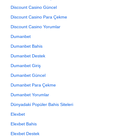
Discount Casino Güncel
Discount Casino Para Çekme
Discount Casino Yorumlar
Dumanbet
Dumanbet Bahis
Dumanbet Destek
Dumanbet Giriş
Dumanbet Güncel
Dumanbet Para Çekme
Dumanbet Yorumlar
Dünyadaki Popüler Bahis Siteleri
Elexbet
Elexbet Bahis
Elexbet Destek