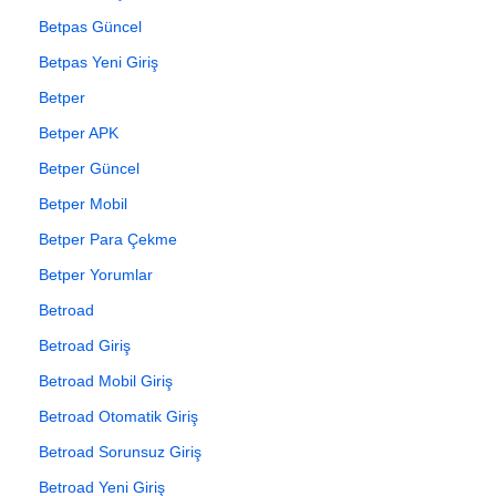
Betpas Güncel
Betpas Yeni Giriş
Betper
Betper APK
Betper Güncel
Betper Mobil
Betper Para Çekme
Betper Yorumlar
Betroad
Betroad Giriş
Betroad Mobil Giriş
Betroad Otomatik Giriş
Betroad Sorunsuz Giriş
Betroad Yeni Giriş