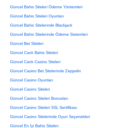
Güncel Bahis Siteleri Ödeme Yöntemleri
Güncel Bahis Siteleri Oyunları
Güncel Bahis Sitelerinde Blackjack
Güncel Bahis Sitelerinde Ödeme Sistemleri
Güncel Bet Siteleri
Güncel Canlı Bahis Siteleri
Güncel Canlı Casino Siteleri
Güncel Casino Bet Sitelerinde Zeppelin
Güncel Casino Oyunları
Güncel Casino Siteleri
Güncel Casino Siteleri Bonusları
Güncel Casino Siteleri SSL Sertifikası
Güncel Casino Sitelerinde Oyun Seçenekleri
Güncel En İyi Bahis Siteleri