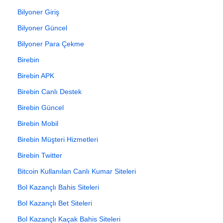
Bilyoner Giriş
Bilyoner Güncel
Bilyoner Para Çekme
Birebin
Birebin APK
Birebin Canlı Destek
Birebin Güncel
Birebin Mobil
Birebin Müşteri Hizmetleri
Birebin Twitter
Bitcoin Kullanılan Canlı Kumar Siteleri
Bol Kazançlı Bahis Siteleri
Bol Kazançlı Bet Siteleri
Bol Kazançlı Kaçak Bahis Siteleri