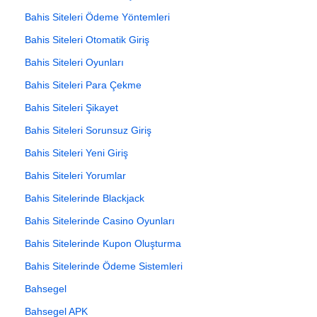
Bahis Siteleri Ödeme Yöntemleri
Bahis Siteleri Otomatik Giriş
Bahis Siteleri Oyunları
Bahis Siteleri Para Çekme
Bahis Siteleri Şikayet
Bahis Siteleri Sorunsuz Giriş
Bahis Siteleri Yeni Giriş
Bahis Siteleri Yorumlar
Bahis Sitelerinde Blackjack
Bahis Sitelerinde Casino Oyunları
Bahis Sitelerinde Kupon Oluşturma
Bahis Sitelerinde Ödeme Sistemleri
Bahsegel
Bahsegel APK