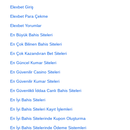
Elexbet Giriş
Elexbet Para Çekme
Elexbet Yorumlar
En Büyük Bahis Siteleri
En Çok Bilinen Bahis Siteleri
En Çok Kazandıran Bet Siteleri
En Güncel Kumar Siteleri
En Güvenilir Casino Siteleri
En Güvenilir Kumar Siteleri
En Güvenlikli İddaa Canlı Bahis Siteleri
En İyi Bahis Siteleri
En İyi Bahis Siteleri Kayıt İşlemleri
En İyi Bahis Sitelerinde Kupon Oluşturma
En İyi Bahis Sitelerinde Ödeme Sistemleri