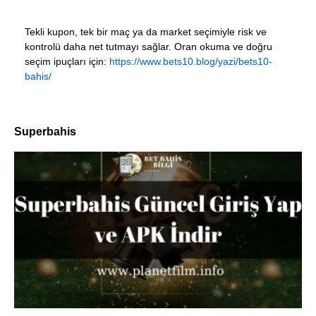
Tekli kupon, tek bir maç ya da market seçimiyle risk ve
kontrolü daha net tutmayı sağlar. Oran okuma ve doğru
seçim ipuçları için:
https://www.bets10.blog/yazi/bets10-
bahis/
Superbahis