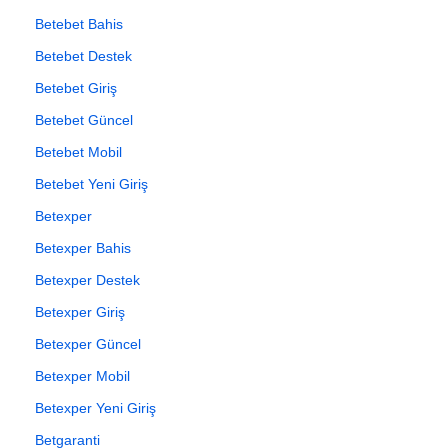
Betebet Bahis
Betebet Destek
Betebet Giriş
Betebet Güncel
Betebet Mobil
Betebet Yeni Giriş
Betexper
Betexper Bahis
Betexper Destek
Betexper Giriş
Betexper Güncel
Betexper Mobil
Betexper Yeni Giriş
Betgaranti