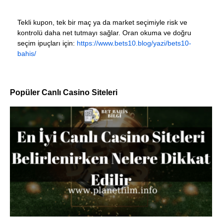
Tekli kupon, tek bir maç ya da market seçimiyle risk ve
kontrolü daha net tutmayı sağlar. Oran okuma ve doğru
seçim ipuçları için:
https://www.bets10.blog/yazi/bets10-
bahis/
Popüler Canlı Casino Siteleri