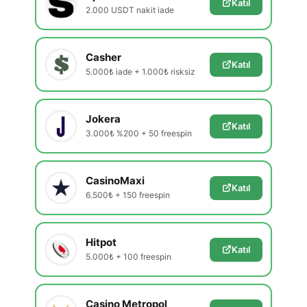
Katıl
2.000 USDT nakit iade
Casher
Katıl
5.000₺ iade + 1.000₺ risksiz
Jokera
Katıl
3.000₺ %200 + 50 freespin
CasinoMaxi
Katıl
6.500₺ + 150 freespin
Hitpot
Katıl
5.000₺ + 100 freespin
Casino Metropol