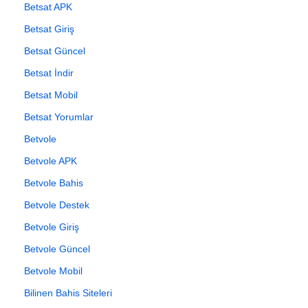
Betsat APK
Betsat Giriş
Betsat Güncel
Betsat İndir
Betsat Mobil
Betsat Yorumlar
Betvole
Betvole APK
Betvole Bahis
Betvole Destek
Betvole Giriş
Betvole Güncel
Betvole Mobil
Bilinen Bahis Siteleri