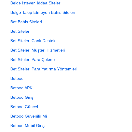
Belge İsteyen İddaa Siteleri
Belge Talep Etmeyen Bahis Siteleri
Bet Bahis Siteleri
Bet Siteleri
Bet Siteleri Canlı Destek
Bet Siteleri Müşteri Hizmetleri
Bet Siteleri Para Çekme
Bet Siteleri Para Yatırma Yöntemleri
Betboo
Betboo APK
Betboo Giriş
Betboo Güncel
Betboo Güvenilir Mi
Betboo Mobil Giriş