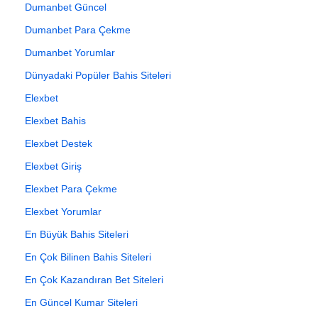
Dumanbet Güncel
Dumanbet Para Çekme
Dumanbet Yorumlar
Dünyadaki Popüler Bahis Siteleri
Elexbet
Elexbet Bahis
Elexbet Destek
Elexbet Giriş
Elexbet Para Çekme
Elexbet Yorumlar
En Büyük Bahis Siteleri
En Çok Bilinen Bahis Siteleri
En Çok Kazandıran Bet Siteleri
En Güncel Kumar Siteleri