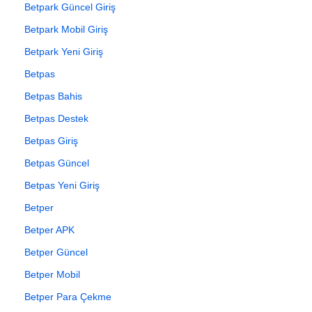
Betpark Güncel Giriş
Betpark Mobil Giriş
Betpark Yeni Giriş
Betpas
Betpas Bahis
Betpas Destek
Betpas Giriş
Betpas Güncel
Betpas Yeni Giriş
Betper
Betper APK
Betper Güncel
Betper Mobil
Betper Para Çekme