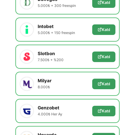
Katıl
5.000₺ + 300 freespin
Intobet
Katıl
5.000₺ + 150 freespin
Slotbon
Katıl
7.500₺ + %200
Milyar
Katıl
8.000₺
Genzobet
Katıl
4.000₺ Her Ay
Hovarda