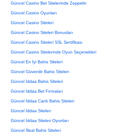
Güncel Casino Bet Sitelerinde Zeppelin
Güncel Casino Oyunları
Güncel Casino Siteleri
Güncel Casino Siteleri Bonusları
Güncel Casino Siteleri SSL Sertifikası
Güncel Casino Sitelerinde Oyun Seçenekleri
Güncel En İyi Bahis Siteleri
Güncel Güvenilir Bahis Siteleri
Güncel İddaa Bahis Siteleri
Güncel İddaa Bet Firmaları
Güncel İddaa Canlı Bahis Siteleri
Güncel İddaa Siteleri
Güncel İddaa Siteleri Oyunları
Güncel İlleal Bahis Siteleri