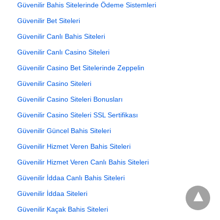
Güvenilir Bahis Sitelerinde Ödeme Sistemleri
Güvenilir Bet Siteleri
Güvenilir Canlı Bahis Siteleri
Güvenilir Canlı Casino Siteleri
Güvenilir Casino Bet Sitelerinde Zeppelin
Güvenilir Casino Siteleri
Güvenilir Casino Siteleri Bonusları
Güvenilir Casino Siteleri SSL Sertifikası
Güvenilir Güncel Bahis Siteleri
Güvenilir Hizmet Veren Bahis Siteleri
Güvenilir Hizmet Veren Canlı Bahis Siteleri
Güvenilir İddaa Canlı Bahis Siteleri
Güvenilir İddaa Siteleri
Güvenilir Kaçak Bahis Siteleri