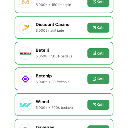
Katıl
8.000₺ + 150 freespin
Discount Casino
Katıl
5.000₺ nakit iade
Betelli
Katıl
5.050₺ + 500₺ bedava
Betchip
Katıl
6.000₺ + 80 freespin
Winnit
Katıl
5.000₺ + 500₺ bedava
Davegas