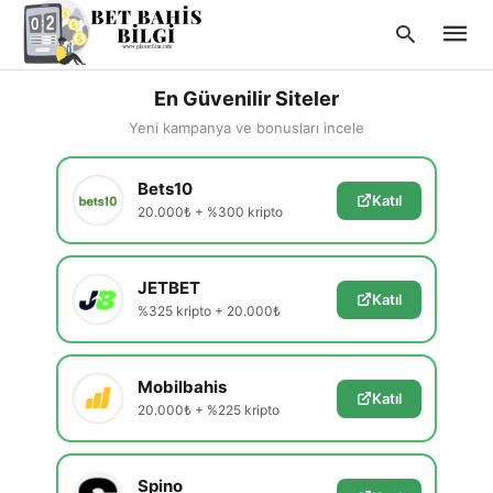
En Güvenilir Siteler
Yeni kampanya ve bonusları incele
Type
Bets10
your
Katıl
searc
20.000₺ + %300 kripto
query
and
hit
enter:
JETBET
Katıl
%325 kripto + 20.000₺
Mobilbahis
Katıl
20.000₺ + %225 kripto
Spino