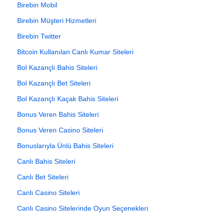
Birebin Mobil
Birebin Müşteri Hizmetleri
Birebin Twitter
Bitcoin Kullanılan Canlı Kumar Siteleri
Bol Kazançlı Bahis Siteleri
Bol Kazançlı Bet Siteleri
Bol Kazançlı Kaçak Bahis Siteleri
Bonus Veren Bahis Siteleri
Bonus Veren Casino Siteleri
Bonuslarıyla Ünlü Bahis Siteleri
Canlı Bahis Siteleri
Canlı Bet Siteleri
Canlı Casino Siteleri
Canlı Casino Sitelerinde Oyun Seçenekleri