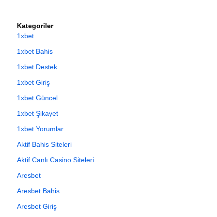
Kategoriler
1xbet
1xbet Bahis
1xbet Destek
1xbet Giriş
1xbet Güncel
1xbet Şikayet
1xbet Yorumlar
Aktif Bahis Siteleri
Aktif Canlı Casino Siteleri
Aresbet
Aresbet Bahis
Aresbet Giriş