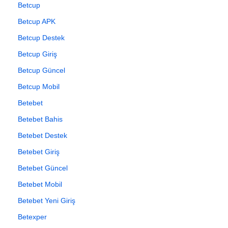
Betcup
Betcup APK
Betcup Destek
Betcup Giriş
Betcup Güncel
Betcup Mobil
Betebet
Betebet Bahis
Betebet Destek
Betebet Giriş
Betebet Güncel
Betebet Mobil
Betebet Yeni Giriş
Betexper