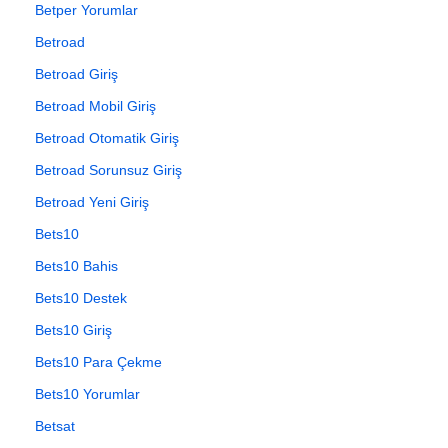
Betper Yorumlar
Betroad
Betroad Giriş
Betroad Mobil Giriş
Betroad Otomatik Giriş
Betroad Sorunsuz Giriş
Betroad Yeni Giriş
Bets10
Bets10 Bahis
Bets10 Destek
Bets10 Giriş
Bets10 Para Çekme
Bets10 Yorumlar
Betsat