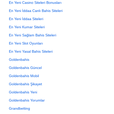
En Yeni Casino Siteleri Bonusları
En Yeni İddaa Canlı Bahis Siteleri
En Yeni İddaa Siteleri
En Yeni Kumar Siteleri
En Yeni Sağlam Bahis Siteleri
En Yeni Slot Oyunları
En Yeni Yasal Bahis Siteleri
Goldenbahis
Goldenbahis Güncel
Goldenbahis Mobil
Goldenbahis Şikayet
Goldenbahis Yeni
Goldenbahis Yorumlar
Grandbetting