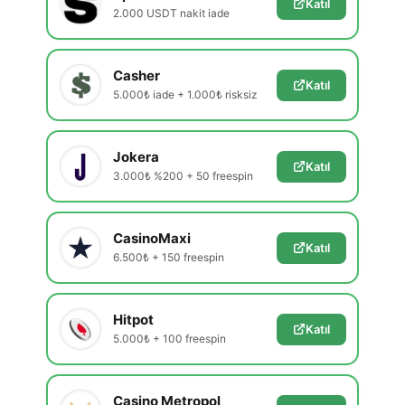
Katıl
2.000 USDT nakit iade
Casher
Katıl
5.000₺ iade + 1.000₺ risksiz
Jokera
Katıl
3.000₺ %200 + 50 freespin
CasinoMaxi
Katıl
6.500₺ + 150 freespin
Hitpot
Katıl
5.000₺ + 100 freespin
Casino Metropol