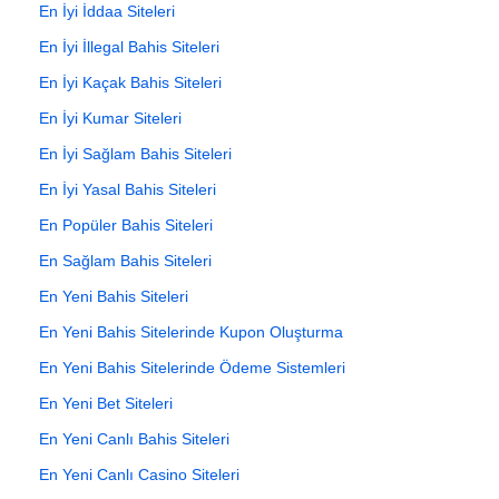
En İyi İddaa Siteleri
En İyi İllegal Bahis Siteleri
En İyi Kaçak Bahis Siteleri
En İyi Kumar Siteleri
En İyi Sağlam Bahis Siteleri
En İyi Yasal Bahis Siteleri
En Popüler Bahis Siteleri
En Sağlam Bahis Siteleri
En Yeni Bahis Siteleri
En Yeni Bahis Sitelerinde Kupon Oluşturma
En Yeni Bahis Sitelerinde Ödeme Sistemleri
En Yeni Bet Siteleri
En Yeni Canlı Bahis Siteleri
En Yeni Canlı Casino Siteleri