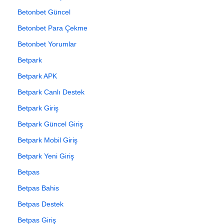
Betonbet Güncel
Betonbet Para Çekme
Betonbet Yorumlar
Betpark
Betpark APK
Betpark Canlı Destek
Betpark Giriş
Betpark Güncel Giriş
Betpark Mobil Giriş
Betpark Yeni Giriş
Betpas
Betpas Bahis
Betpas Destek
Betpas Giriş