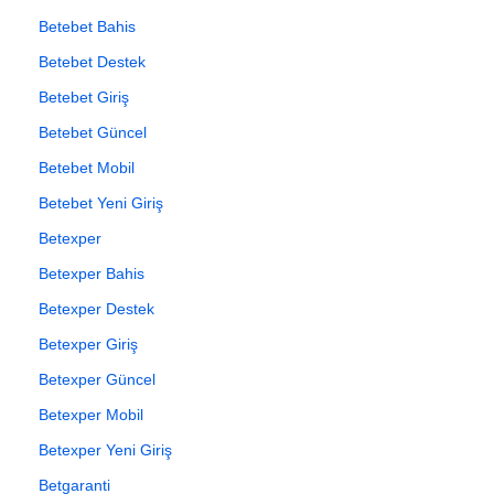
Betebet Bahis
Betebet Destek
Betebet Giriş
Betebet Güncel
Betebet Mobil
Betebet Yeni Giriş
Betexper
Betexper Bahis
Betexper Destek
Betexper Giriş
Betexper Güncel
Betexper Mobil
Betexper Yeni Giriş
Betgaranti