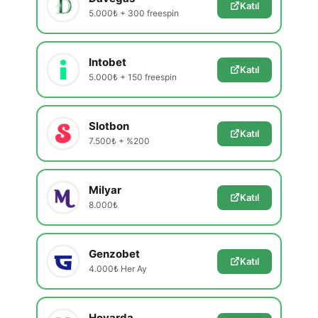
Katıl
5.000₺ + 300 freespin
Intobet
Katıl
5.000₺ + 150 freespin
Slotbon
Katıl
7.500₺ + %200
Milyar
Katıl
8.000₺
Genzobet
Katıl
4.000₺ Her Ay
Hovarda