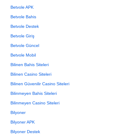
Betvole APK
Betvole Bahis
Betvole Destek
Betvole Giriş
Betvole Güncel
Betvole Mobil
Bilinen Bahis Siteleri
Bilinen Casino Siteleri
Bilinen Güvenilir Casino Siteleri
Bilinmeyen Bahis Siteleri
Bilinmeyen Casino Siteleri
Bilyoner
Bilyoner APK
Bilyoner Destek