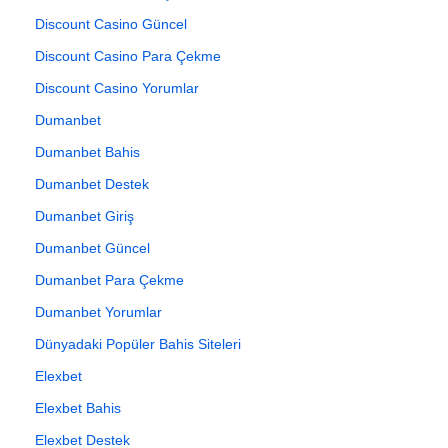
Discount Casino Güncel
Discount Casino Para Çekme
Discount Casino Yorumlar
Dumanbet
Dumanbet Bahis
Dumanbet Destek
Dumanbet Giriş
Dumanbet Güncel
Dumanbet Para Çekme
Dumanbet Yorumlar
Dünyadaki Popüler Bahis Siteleri
Elexbet
Elexbet Bahis
Elexbet Destek