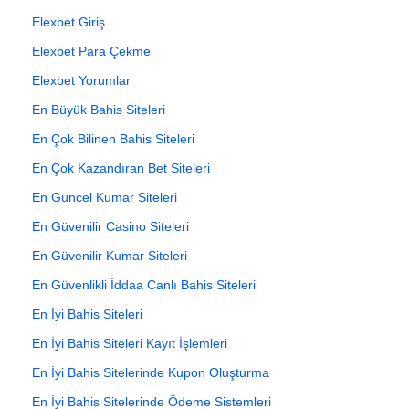
Elexbet Giriş
Elexbet Para Çekme
Elexbet Yorumlar
En Büyük Bahis Siteleri
En Çok Bilinen Bahis Siteleri
En Çok Kazandıran Bet Siteleri
En Güncel Kumar Siteleri
En Güvenilir Casino Siteleri
En Güvenilir Kumar Siteleri
En Güvenlikli İddaa Canlı Bahis Siteleri
En İyi Bahis Siteleri
En İyi Bahis Siteleri Kayıt İşlemleri
En İyi Bahis Sitelerinde Kupon Oluşturma
En İyi Bahis Sitelerinde Ödeme Sistemleri