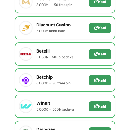
Katıl
8.000₺ + 150 freespin
Discount Casino
Katıl
5.000₺ nakit iade
Betelli
Katıl
5.050₺ + 500₺ bedava
Betchip
Katıl
6.000₺ + 80 freespin
Winnit
Katıl
5.000₺ + 500₺ bedava
Davegas