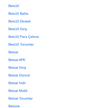
Bets10
Bets10 Bahis
Bets10 Destek
Bets10 Giriş
Bets10 Para Çekme
Bets10 Yorumlar
Betsat
Betsat APK
Betsat Giriş
Betsat Güncel
Betsat İndir
Betsat Mobil
Betsat Yorumlar
Betvole