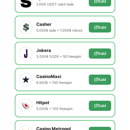
Katıl
2.000 USDT nakit iade
Casher
Katıl
5.000₺ iade + 1.000₺ risksiz
Jokera
Katıl
3.000₺ %200 + 50 freespin
CasinoMaxi
Katıl
6.500₺ + 150 freespin
Hitpot
Katıl
5.000₺ + 100 freespin
Casino Metropol