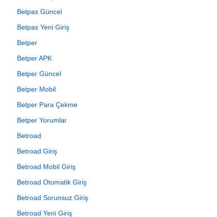
Betpas Güncel
Betpas Yeni Giriş
Betper
Betper APK
Betper Güncel
Betper Mobil
Betper Para Çekme
Betper Yorumlar
Betroad
Betroad Giriş
Betroad Mobil Giriş
Betroad Otomatik Giriş
Betroad Sorunsuz Giriş
Betroad Yeni Giriş