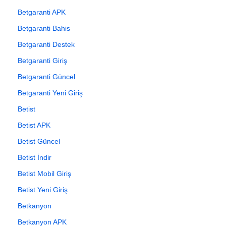
Betgaranti APK
Betgaranti Bahis
Betgaranti Destek
Betgaranti Giriş
Betgaranti Güncel
Betgaranti Yeni Giriş
Betist
Betist APK
Betist Güncel
Betist İndir
Betist Mobil Giriş
Betist Yeni Giriş
Betkanyon
Betkanyon APK