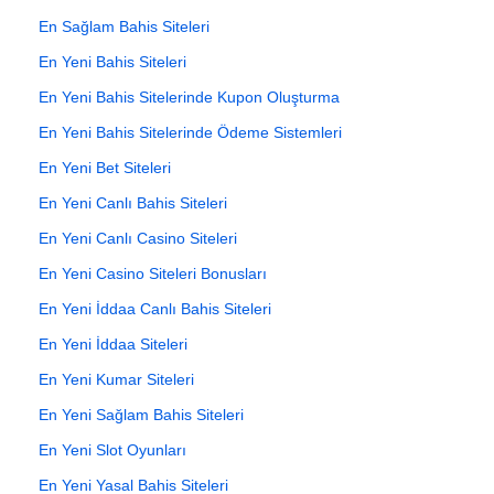
En Sağlam Bahis Siteleri
En Yeni Bahis Siteleri
En Yeni Bahis Sitelerinde Kupon Oluşturma
En Yeni Bahis Sitelerinde Ödeme Sistemleri
En Yeni Bet Siteleri
En Yeni Canlı Bahis Siteleri
En Yeni Canlı Casino Siteleri
En Yeni Casino Siteleri Bonusları
En Yeni İddaa Canlı Bahis Siteleri
En Yeni İddaa Siteleri
En Yeni Kumar Siteleri
En Yeni Sağlam Bahis Siteleri
En Yeni Slot Oyunları
En Yeni Yasal Bahis Siteleri