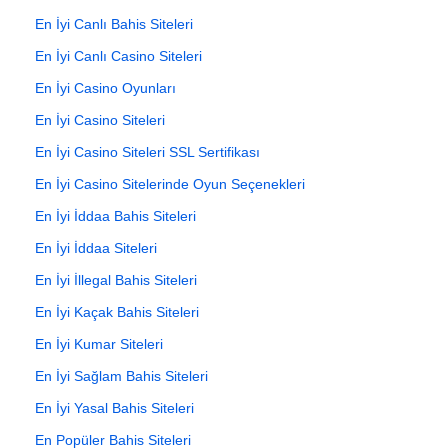
En İyi Canlı Bahis Siteleri
En İyi Canlı Casino Siteleri
En İyi Casino Oyunları
En İyi Casino Siteleri
En İyi Casino Siteleri SSL Sertifikası
En İyi Casino Sitelerinde Oyun Seçenekleri
En İyi İddaa Bahis Siteleri
En İyi İddaa Siteleri
En İyi İllegal Bahis Siteleri
En İyi Kaçak Bahis Siteleri
En İyi Kumar Siteleri
En İyi Sağlam Bahis Siteleri
En İyi Yasal Bahis Siteleri
En Popüler Bahis Siteleri