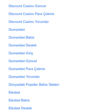
Discount Casino Güncel
Discount Casino Para Çekme
Discount Casino Yorumlar
Dumanbet
Dumanbet Bahis
Dumanbet Destek
Dumanbet Giriş
Dumanbet Güncel
Dumanbet Para Çekme
Dumanbet Yorumlar
Dünyadaki Popüler Bahis Siteleri
Elexbet
Elexbet Bahis
Elexbet Destek