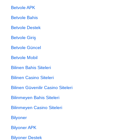
Betvole APK
Betvole Bahis
Betvole Destek
Betvole Giriş
Betvole Güncel
Betvole Mobil
Bilinen Bahis Siteleri
Bilinen Casino Siteleri
Bilinen Güvenilir Casino Siteleri
Bilinmeyen Bahis Siteleri
Bilinmeyen Casino Siteleri
Bilyoner
Bilyoner APK
Bilyoner Destek