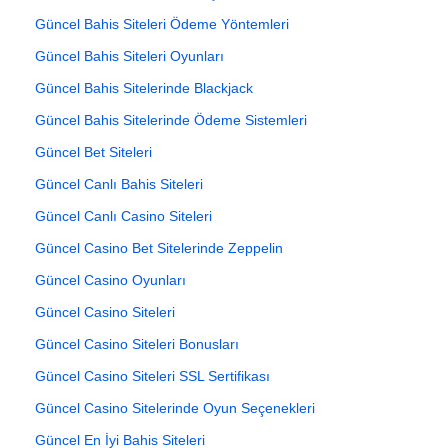
Güncel Bahis Siteleri Ödeme Yöntemleri
Güncel Bahis Siteleri Oyunları
Güncel Bahis Sitelerinde Blackjack
Güncel Bahis Sitelerinde Ödeme Sistemleri
Güncel Bet Siteleri
Güncel Canlı Bahis Siteleri
Güncel Canlı Casino Siteleri
Güncel Casino Bet Sitelerinde Zeppelin
Güncel Casino Oyunları
Güncel Casino Siteleri
Güncel Casino Siteleri Bonusları
Güncel Casino Siteleri SSL Sertifikası
Güncel Casino Sitelerinde Oyun Seçenekleri
Güncel En İyi Bahis Siteleri