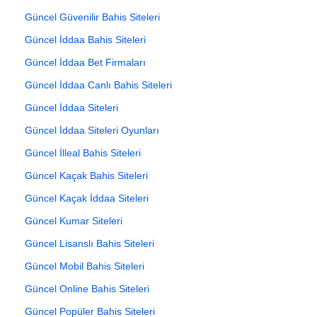
Güncel Güvenilir Bahis Siteleri
Güncel İddaa Bahis Siteleri
Güncel İddaa Bet Firmaları
Güncel İddaa Canlı Bahis Siteleri
Güncel İddaa Siteleri
Güncel İddaa Siteleri Oyunları
Güncel İlleal Bahis Siteleri
Güncel Kaçak Bahis Siteleri
Güncel Kaçak İddaa Siteleri
Güncel Kumar Siteleri
Güncel Lisanslı Bahis Siteleri
Güncel Mobil Bahis Siteleri
Güncel Online Bahis Siteleri
Güncel Popüler Bahis Siteleri