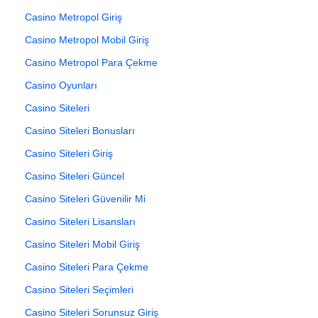
Casino Metropol Giriş
Casino Metropol Mobil Giriş
Casino Metropol Para Çekme
Casino Oyunları
Casino Siteleri
Casino Siteleri Bonusları
Casino Siteleri Giriş
Casino Siteleri Güncel
Casino Siteleri Güvenilir Mi
Casino Siteleri Lisansları
Casino Siteleri Mobil Giriş
Casino Siteleri Para Çekme
Casino Siteleri Seçimleri
Casino Siteleri Sorunsuz Giriş