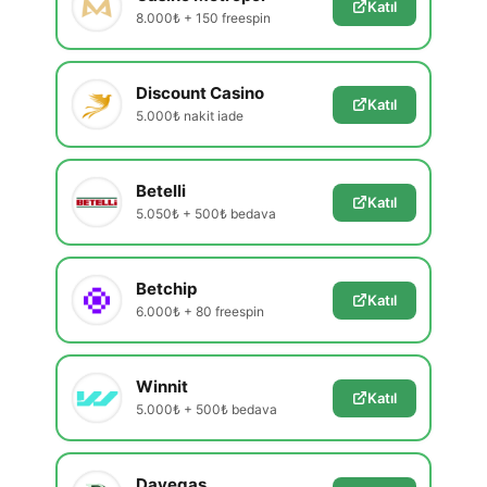
Katıl
8.000₺ + 150 freespin
Discount Casino
Katıl
5.000₺ nakit iade
Betelli
Katıl
5.050₺ + 500₺ bedava
Betchip
Katıl
6.000₺ + 80 freespin
Winnit
Katıl
5.000₺ + 500₺ bedava
Davegas