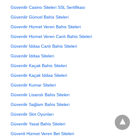
Güvenilir Casino Siteleri SSL Sertifikası
Güvenilir Güncel Bahis Siteleri
Güvenilir Hizmet Veren Bahis Siteleri
Güvenilir Hizmet Veren Canlı Bahis Siteleri
Güvenilir İddaa Canlı Bahis Siteleri
Güvenilir İddaa Siteleri
Güvenilir Kaçak Bahis Siteleri
Güvenilir Kaçak İddaa Siteleri
Güvenilir Kumar Siteleri
Güvenilir Lisanslı Bahis Siteleri
Güvenilir Sağlam Bahis Siteleri
Güvenilir Slot Oyunları
Güvenilir Yasal Bahis Siteleri
Güvenli Hizmet Veren Bet Siteleri