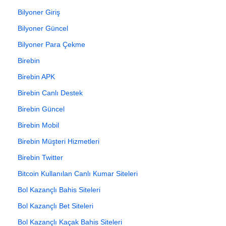
Bilyoner Giriş
Bilyoner Güncel
Bilyoner Para Çekme
Birebin
Birebin APK
Birebin Canlı Destek
Birebin Güncel
Birebin Mobil
Birebin Müşteri Hizmetleri
Birebin Twitter
Bitcoin Kullanılan Canlı Kumar Siteleri
Bol Kazançlı Bahis Siteleri
Bol Kazançlı Bet Siteleri
Bol Kazançlı Kaçak Bahis Siteleri