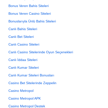
Bonus Veren Bahis Siteleri
Bonus Veren Casino Siteleri
Bonuslarıyla Ünlü Bahis Siteleri
Canlı Bahis Siteleri
Canlı Bet Siteleri
Canlı Casino Siteleri
Canlı Casino Sitelerinde Oyun Seçenekleri
Canlı İddaa Siteleri
Canlı Kumar Siteleri
Canlı Kumar Siteleri Bonusları
Casino Bet Sitelerinde Zeppelin
Casino Metropol
Casino Metropol APK
Casino Metropol Destek