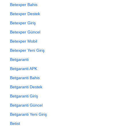
Betexper Bahis
Betexper Destek
Betexper Giriş
Betexper Güncel
Betexper Mobil
Betexper Yeni Giriş
Betgaranti
Betgaranti APK
Betgaranti Bahis
Betgaranti Destek
Betgaranti Giriş
Betgaranti Güncel
Betgaranti Yeni Giriş
Betist