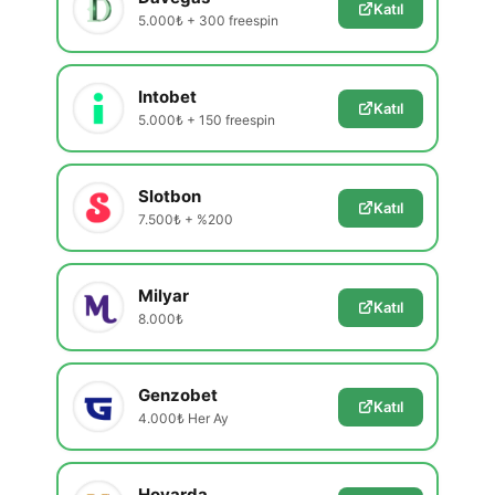
Katıl
5.000₺ + 300 freespin
Intobet
Katıl
5.000₺ + 150 freespin
Slotbon
Katıl
7.500₺ + %200
Milyar
Katıl
8.000₺
Genzobet
Katıl
4.000₺ Her Ay
Hovarda