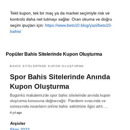
Tekli kupon, tek bir maç ya da market seçimiyle risk ve
kontrolü daha net tutmayı sağlar. Oran okuma ve doğru
seçim ipuçları için:
https://www.bets10.blog/yazi/bets10-
bahis/
Popüler Bahis Sitelerinde Kupon Oluşturma
BAHIS SITELERINDE KUPON OLUŞTURMA
Spor Bahis Sitelerinde Anında
Kupon Oluşturma
Bugünkü makalemizde spor bahis sitelerinde anında kupon
oluşturma konusuna değineceğiz. Pandemi sırasında ve
sonrasında insanların online bahis sektörüne ilgisi arttı.…
4 yıl ago
Arşivler
Ekim 2022