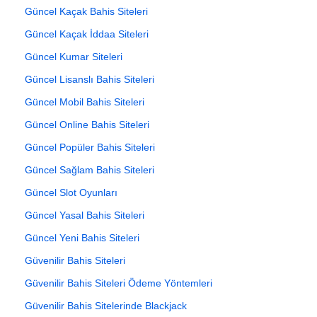
Güncel Kaçak Bahis Siteleri
Güncel Kaçak İddaa Siteleri
Güncel Kumar Siteleri
Güncel Lisanslı Bahis Siteleri
Güncel Mobil Bahis Siteleri
Güncel Online Bahis Siteleri
Güncel Popüler Bahis Siteleri
Güncel Sağlam Bahis Siteleri
Güncel Slot Oyunları
Güncel Yasal Bahis Siteleri
Güncel Yeni Bahis Siteleri
Güvenilir Bahis Siteleri
Güvenilir Bahis Siteleri Ödeme Yöntemleri
Güvenilir Bahis Sitelerinde Blackjack