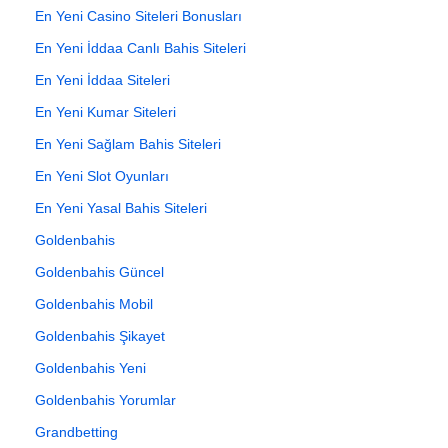
En Yeni Casino Siteleri Bonusları
En Yeni İddaa Canlı Bahis Siteleri
En Yeni İddaa Siteleri
En Yeni Kumar Siteleri
En Yeni Sağlam Bahis Siteleri
En Yeni Slot Oyunları
En Yeni Yasal Bahis Siteleri
Goldenbahis
Goldenbahis Güncel
Goldenbahis Mobil
Goldenbahis Şikayet
Goldenbahis Yeni
Goldenbahis Yorumlar
Grandbetting