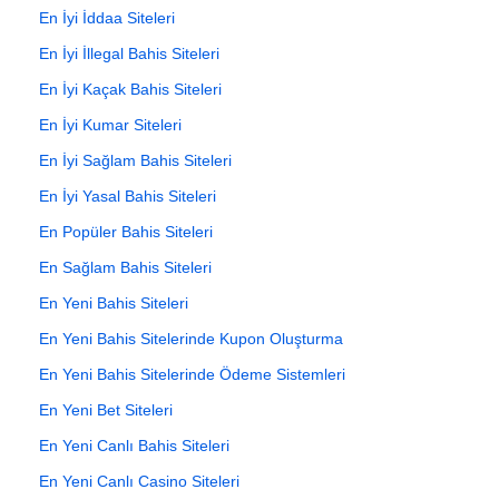
En İyi İddaa Siteleri
En İyi İllegal Bahis Siteleri
En İyi Kaçak Bahis Siteleri
En İyi Kumar Siteleri
En İyi Sağlam Bahis Siteleri
En İyi Yasal Bahis Siteleri
En Popüler Bahis Siteleri
En Sağlam Bahis Siteleri
En Yeni Bahis Siteleri
En Yeni Bahis Sitelerinde Kupon Oluşturma
En Yeni Bahis Sitelerinde Ödeme Sistemleri
En Yeni Bet Siteleri
En Yeni Canlı Bahis Siteleri
En Yeni Canlı Casino Siteleri