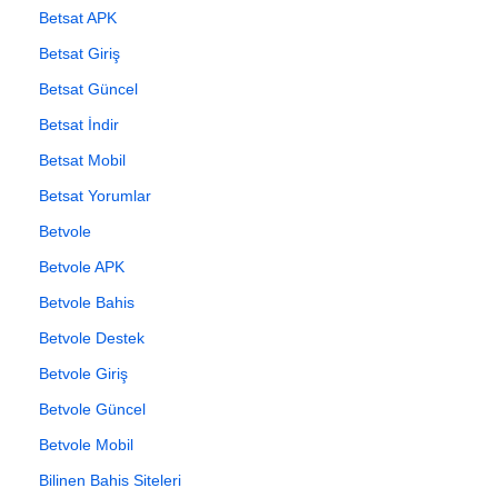
Betsat APK
Betsat Giriş
Betsat Güncel
Betsat İndir
Betsat Mobil
Betsat Yorumlar
Betvole
Betvole APK
Betvole Bahis
Betvole Destek
Betvole Giriş
Betvole Güncel
Betvole Mobil
Bilinen Bahis Siteleri