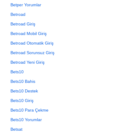
Betper Yorumlar
Betroad
Betroad Giriş
Betroad Mobil Giriş
Betroad Otomatik Giriş
Betroad Sorunsuz Giriş
Betroad Yeni Giriş
Bets10
Bets10 Bahis
Bets10 Destek
Bets10 Giriş
Bets10 Para Çekme
Bets10 Yorumlar
Betsat