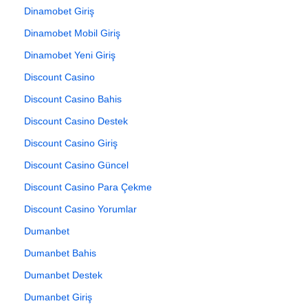
Dinamobet Giriş
Dinamobet Mobil Giriş
Dinamobet Yeni Giriş
Discount Casino
Discount Casino Bahis
Discount Casino Destek
Discount Casino Giriş
Discount Casino Güncel
Discount Casino Para Çekme
Discount Casino Yorumlar
Dumanbet
Dumanbet Bahis
Dumanbet Destek
Dumanbet Giriş