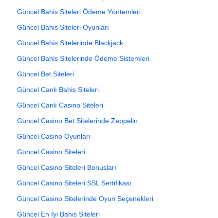
Güncel Bahis Siteleri Ödeme Yöntemleri
Güncel Bahis Siteleri Oyunları
Güncel Bahis Sitelerinde Blackjack
Güncel Bahis Sitelerinde Ödeme Sistemleri
Güncel Bet Siteleri
Güncel Canlı Bahis Siteleri
Güncel Canlı Casino Siteleri
Güncel Casino Bet Sitelerinde Zeppelin
Güncel Casino Oyunları
Güncel Casino Siteleri
Güncel Casino Siteleri Bonusları
Güncel Casino Siteleri SSL Sertifikası
Güncel Casino Sitelerinde Oyun Seçenekleri
Güncel En İyi Bahis Siteleri