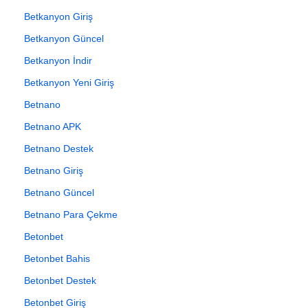
Betkanyon Giriş
Betkanyon Güncel
Betkanyon İndir
Betkanyon Yeni Giriş
Betnano
Betnano APK
Betnano Destek
Betnano Giriş
Betnano Güncel
Betnano Para Çekme
Betonbet
Betonbet Bahis
Betonbet Destek
Betonbet Giriş