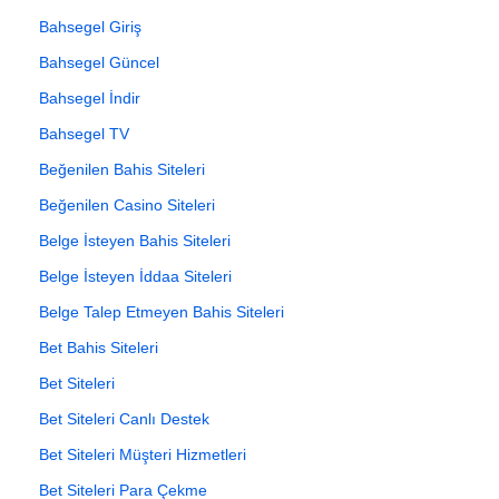
Bahsegel Giriş
Bahsegel Güncel
Bahsegel İndir
Bahsegel TV
Beğenilen Bahis Siteleri
Beğenilen Casino Siteleri
Belge İsteyen Bahis Siteleri
Belge İsteyen İddaa Siteleri
Belge Talep Etmeyen Bahis Siteleri
Bet Bahis Siteleri
Bet Siteleri
Bet Siteleri Canlı Destek
Bet Siteleri Müşteri Hizmetleri
Bet Siteleri Para Çekme