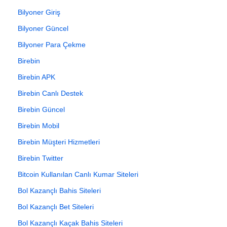
Bilyoner Giriş
Bilyoner Güncel
Bilyoner Para Çekme
Birebin
Birebin APK
Birebin Canlı Destek
Birebin Güncel
Birebin Mobil
Birebin Müşteri Hizmetleri
Birebin Twitter
Bitcoin Kullanılan Canlı Kumar Siteleri
Bol Kazançlı Bahis Siteleri
Bol Kazançlı Bet Siteleri
Bol Kazançlı Kaçak Bahis Siteleri