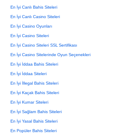
En İyi Canlı Bahis Siteleri
En İyi Canlı Casino Siteleri
En İyi Casino Oyunları
En İyi Casino Siteleri
En İyi Casino Siteleri SSL Sertifikası
En İyi Casino Sitelerinde Oyun Seçenekleri
En İyi İddaa Bahis Siteleri
En İyi İddaa Siteleri
En İyi İllegal Bahis Siteleri
En İyi Kaçak Bahis Siteleri
En İyi Kumar Siteleri
En İyi Sağlam Bahis Siteleri
En İyi Yasal Bahis Siteleri
En Popüler Bahis Siteleri