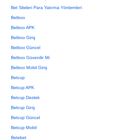
Bet Siteleri Para Yatırma Yöntemleri
Betboo
Betboo APK
Betboo Giriş
Betboo Güncel
Betboo Güvenilir Mi
Betboo Mobil Giriş
Betcup
Betcup APK
Betcup Destek
Betcup Giriş
Betcup Güncel
Betcup Mobil
Betebet