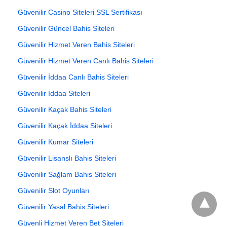
Güvenilir Casino Siteleri SSL Sertifikası
Güvenilir Güncel Bahis Siteleri
Güvenilir Hizmet Veren Bahis Siteleri
Güvenilir Hizmet Veren Canlı Bahis Siteleri
Güvenilir İddaa Canlı Bahis Siteleri
Güvenilir İddaa Siteleri
Güvenilir Kaçak Bahis Siteleri
Güvenilir Kaçak İddaa Siteleri
Güvenilir Kumar Siteleri
Güvenilir Lisanslı Bahis Siteleri
Güvenilir Sağlam Bahis Siteleri
Güvenilir Slot Oyunları
Güvenilir Yasal Bahis Siteleri
Güvenli Hizmet Veren Bet Siteleri