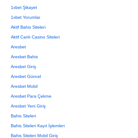
1xbet Şikayet
1xbet Yorumlar
Aktif Bahis Siteleri
Aktif Canlı Casino Siteleri
Aresbet
Aresbet Bahis
Aresbet Giriş
Aresbet Güncel
Aresbet Mobil
Aresbet Para Çekme
Aresbet Yeni Giriş
Bahis Siteleri
Bahis Siteleri Kayıt İşlemleri
Bahis Siteleri Mobil Giriş