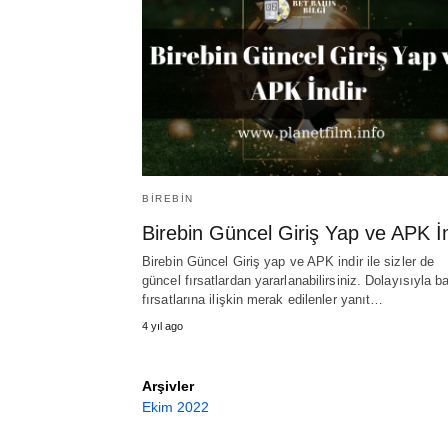
BIREBIN
Birebin Güncel Giriş Yap ve APK İn
Birebin Güncel Giriş yap ve APK indir ile sizler de
güncel fırsatlardan yararlanabilirsiniz. Dolayısıyla b
fırsatlarına ilişkin merak edilenler yanıt…
4 yıl ago
Arşivler
Ekim 2022