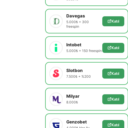
Davegas
Katıl
5.000₺ + 300
freespin
Intobet
Katıl
5.000₺ + 150 freespin
Slotbon
Katıl
7.500₺ + %200
Milyar
Katıl
8.000₺
Genzobet
Katıl
4.000₺ Her Ay