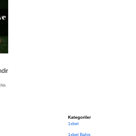
dir
ahis
Kategoriler
1xbet
1xbet Bahis