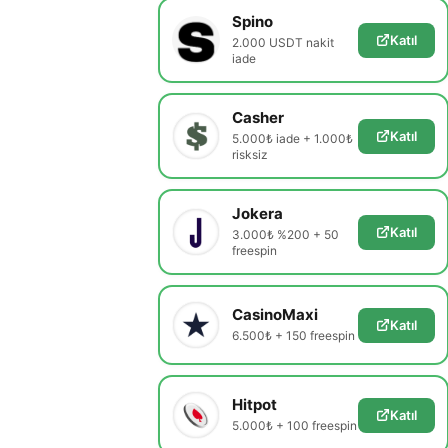
Spino
Katıl
2.000 USDT nakit
iade
Casher
Katıl
5.000₺ iade + 1.000₺
risksiz
Jokera
Katıl
3.000₺ %200 + 50
freespin
CasinoMaxi
Katıl
6.500₺ + 150 freespin
Hitpot
Katıl
5.000₺ + 100 freespin