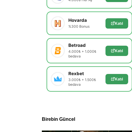
Hovarda
Katıl
%300 Bonus
Betroad
Katıl
4.000₺ + 1.000₺
bedava
Rexbet
Katıl
3.000₺ + 1.500₺
bedava
Birebin Güncel