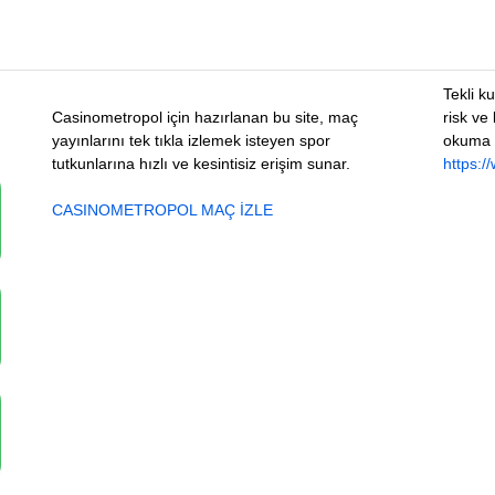
Tekli k
Casinometropol için hazırlanan bu site, maç
risk ve
yayınlarını tek tıkla izlemek isteyen spor
okuma v
tutkunlarına hızlı ve kesintisiz erişim sunar.
https:/
CASINOMETROPOL MAÇ İZLE