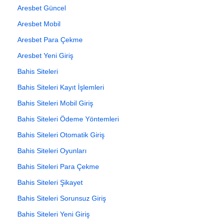
Aresbet Güncel
Aresbet Mobil
Aresbet Para Çekme
Aresbet Yeni Giriş
Bahis Siteleri
Bahis Siteleri Kayıt İşlemleri
Bahis Siteleri Mobil Giriş
Bahis Siteleri Ödeme Yöntemleri
Bahis Siteleri Otomatik Giriş
Bahis Siteleri Oyunları
Bahis Siteleri Para Çekme
Bahis Siteleri Şikayet
Bahis Siteleri Sorunsuz Giriş
Bahis Siteleri Yeni Giriş