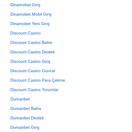
Dinamobet Giriş
Dinamobet Mobil Giriş
Dinamobet Yeni Giriş
Discount Casino
Discount Casino Bahis
Discount Casino Destek
Discount Casino Giriş
Discount Casino Güncel
Discount Casino Para Çekme
Discount Casino Yorumlar
Dumanbet
Dumanbet Bahis
Dumanbet Destek
Dumanbet Giriş