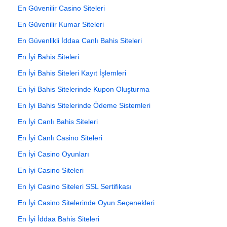
En Güvenilir Casino Siteleri
En Güvenilir Kumar Siteleri
En Güvenlikli İddaa Canlı Bahis Siteleri
En İyi Bahis Siteleri
En İyi Bahis Siteleri Kayıt İşlemleri
En İyi Bahis Sitelerinde Kupon Oluşturma
En İyi Bahis Sitelerinde Ödeme Sistemleri
En İyi Canlı Bahis Siteleri
En İyi Canlı Casino Siteleri
En İyi Casino Oyunları
En İyi Casino Siteleri
En İyi Casino Siteleri SSL Sertifikası
En İyi Casino Sitelerinde Oyun Seçenekleri
En İyi İddaa Bahis Siteleri