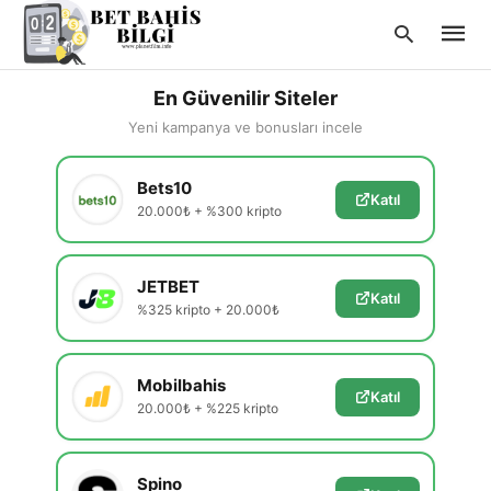
En Güvenilir Siteler
Yeni kampanya ve bonusları incele
Type
Bets10
your
Katıl
searc
20.000₺ + %300 kripto
query
and
hit
enter:
JETBET
Katıl
%325 kripto + 20.000₺
Mobilbahis
Katıl
20.000₺ + %225 kripto
Spino