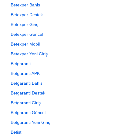
Betexper Bahis
Betexper Destek
Betexper Giriş
Betexper Güncel
Betexper Mobil
Betexper Yeni Giriş
Betgaranti
Betgaranti APK
Betgaranti Bahis
Betgaranti Destek
Betgaranti Giriş
Betgaranti Güncel
Betgaranti Yeni Giriş
Betist