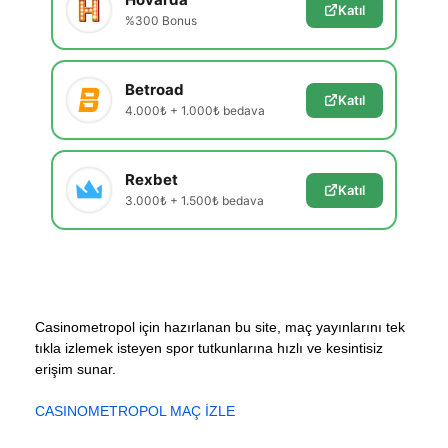
Katıl
%300 Bonus
Betroad
Katıl
4.000₺ + 1.000₺ bedava
Rexbet
Katıl
3.000₺ + 1.500₺ bedava
Casinometropol için hazırlanan bu site, maç yayınlarını tek
tıkla izlemek isteyen spor tutkunlarına hızlı ve kesintisiz
erişim sunar.
CASINOMETROPOL MAÇ İZLE