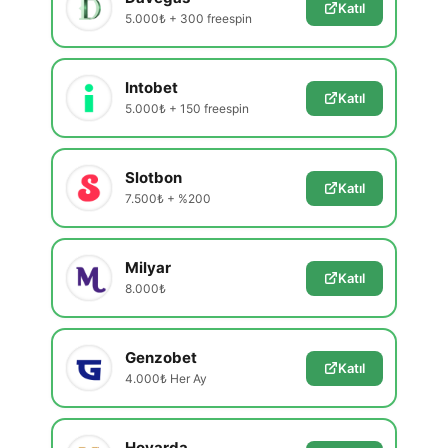
Katıl
5.000₺ + 300 freespin
Intobet
Katıl
5.000₺ + 150 freespin
Slotbon
Katıl
7.500₺ + %200
Milyar
Katıl
8.000₺
Genzobet
Katıl
4.000₺ Her Ay
Hovarda