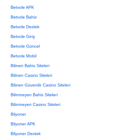
Betvole APK
Betvole Bahis
Betvole Destek
Betvole Giriş
Betvole Güncel
Betvole Mobil
Bilinen Bahis Siteleri
Bilinen Casino Siteleri
Bilinen Güvenilir Casino Siteleri
Bilinmeyen Bahis Siteleri
Bilinmeyen Casino Siteleri
Bilyoner
Bilyoner APK
Bilyoner Destek