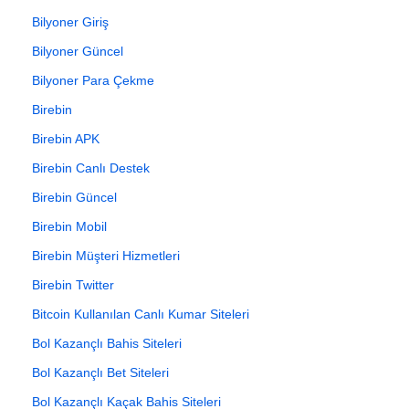
Bilyoner Giriş
Bilyoner Güncel
Bilyoner Para Çekme
Birebin
Birebin APK
Birebin Canlı Destek
Birebin Güncel
Birebin Mobil
Birebin Müşteri Hizmetleri
Birebin Twitter
Bitcoin Kullanılan Canlı Kumar Siteleri
Bol Kazançlı Bahis Siteleri
Bol Kazançlı Bet Siteleri
Bol Kazançlı Kaçak Bahis Siteleri