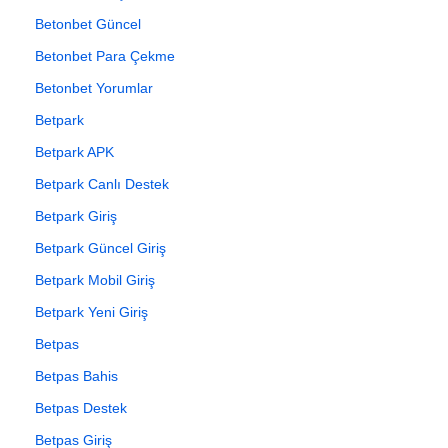
Betonbet Güncel
Betonbet Para Çekme
Betonbet Yorumlar
Betpark
Betpark APK
Betpark Canlı Destek
Betpark Giriş
Betpark Güncel Giriş
Betpark Mobil Giriş
Betpark Yeni Giriş
Betpas
Betpas Bahis
Betpas Destek
Betpas Giriş