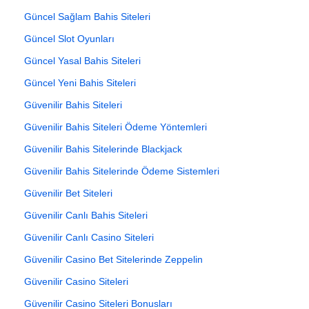
Güncel Sağlam Bahis Siteleri
Güncel Slot Oyunları
Güncel Yasal Bahis Siteleri
Güncel Yeni Bahis Siteleri
Güvenilir Bahis Siteleri
Güvenilir Bahis Siteleri Ödeme Yöntemleri
Güvenilir Bahis Sitelerinde Blackjack
Güvenilir Bahis Sitelerinde Ödeme Sistemleri
Güvenilir Bet Siteleri
Güvenilir Canlı Bahis Siteleri
Güvenilir Canlı Casino Siteleri
Güvenilir Casino Bet Sitelerinde Zeppelin
Güvenilir Casino Siteleri
Güvenilir Casino Siteleri Bonusları