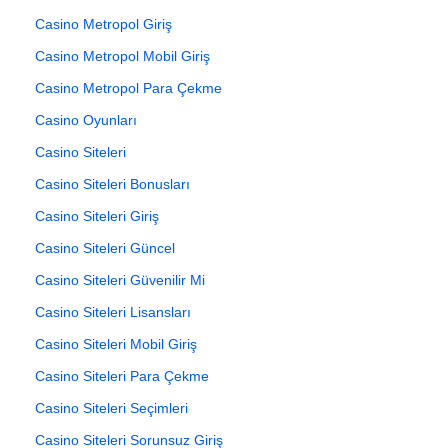
Casino Metropol Giriş
Casino Metropol Mobil Giriş
Casino Metropol Para Çekme
Casino Oyunları
Casino Siteleri
Casino Siteleri Bonusları
Casino Siteleri Giriş
Casino Siteleri Güncel
Casino Siteleri Güvenilir Mi
Casino Siteleri Lisansları
Casino Siteleri Mobil Giriş
Casino Siteleri Para Çekme
Casino Siteleri Seçimleri
Casino Siteleri Sorunsuz Giriş