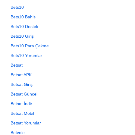
Bets10
Bets10 Bahis
Bets10 Destek
Bets10 Giriş
Bets10 Para Çekme
Bets10 Yorumlar
Betsat
Betsat APK
Betsat Giriş
Betsat Güncel
Betsat İndir
Betsat Mobil
Betsat Yorumlar
Betvole