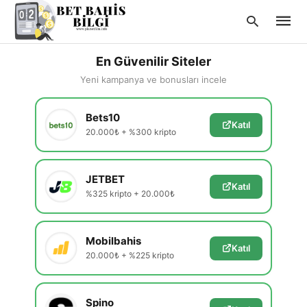
En Güvenilir Siteler
Yeni kampanya ve bonusları incele
Type
Bets10
your
Katıl
searc
20.000₺ + %300 kripto
query
and
hit
enter:
JETBET
Katıl
%325 kripto + 20.000₺
Mobilbahis
Katıl
20.000₺ + %225 kripto
Spino