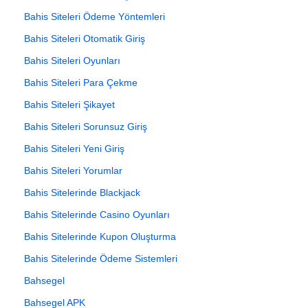
Bahis Siteleri Ödeme Yöntemleri
Bahis Siteleri Otomatik Giriş
Bahis Siteleri Oyunları
Bahis Siteleri Para Çekme
Bahis Siteleri Şikayet
Bahis Siteleri Sorunsuz Giriş
Bahis Siteleri Yeni Giriş
Bahis Siteleri Yorumlar
Bahis Sitelerinde Blackjack
Bahis Sitelerinde Casino Oyunları
Bahis Sitelerinde Kupon Oluşturma
Bahis Sitelerinde Ödeme Sistemleri
Bahsegel
Bahsegel APK