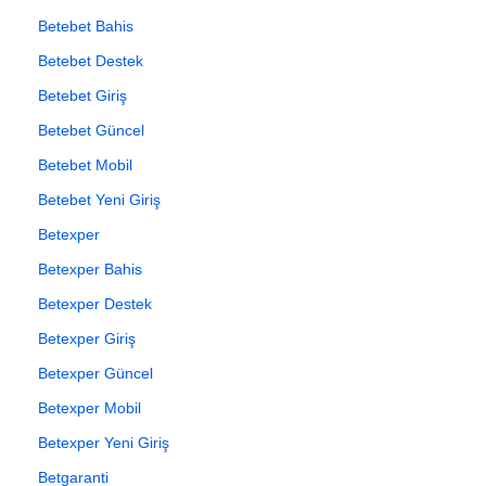
Betebet Bahis
Betebet Destek
Betebet Giriş
Betebet Güncel
Betebet Mobil
Betebet Yeni Giriş
Betexper
Betexper Bahis
Betexper Destek
Betexper Giriş
Betexper Güncel
Betexper Mobil
Betexper Yeni Giriş
Betgaranti