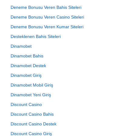
Deneme Bonusu Veren Bahis Siteleri
Deneme Bonusu Veren Casino Siteleri
Deneme Bonusu Veren Kumar Siteleri
Desteklenen Bahis Siteleri
Dinamobet
Dinamobet Bahis
Dinamobet Destek
Dinamobet Giriş
Dinamobet Mobil Giriş
Dinamobet Yeni Giriş
Discount Casino
Discount Casino Bahis
Discount Casino Destek
Discount Casino Giriş