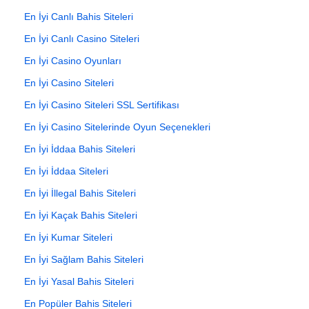
En İyi Canlı Bahis Siteleri
En İyi Canlı Casino Siteleri
En İyi Casino Oyunları
En İyi Casino Siteleri
En İyi Casino Siteleri SSL Sertifikası
En İyi Casino Sitelerinde Oyun Seçenekleri
En İyi İddaa Bahis Siteleri
En İyi İddaa Siteleri
En İyi İllegal Bahis Siteleri
En İyi Kaçak Bahis Siteleri
En İyi Kumar Siteleri
En İyi Sağlam Bahis Siteleri
En İyi Yasal Bahis Siteleri
En Popüler Bahis Siteleri