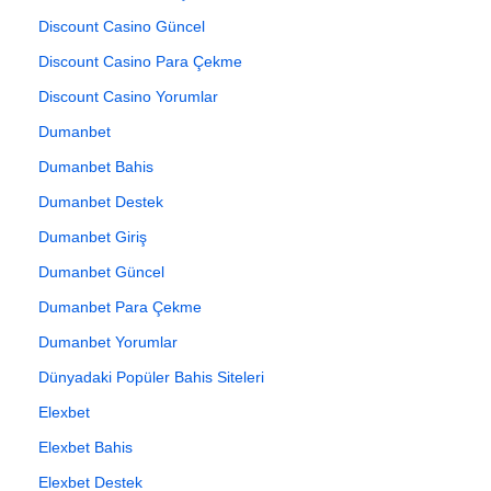
Discount Casino Güncel
Discount Casino Para Çekme
Discount Casino Yorumlar
Dumanbet
Dumanbet Bahis
Dumanbet Destek
Dumanbet Giriş
Dumanbet Güncel
Dumanbet Para Çekme
Dumanbet Yorumlar
Dünyadaki Popüler Bahis Siteleri
Elexbet
Elexbet Bahis
Elexbet Destek