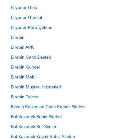
Bilyoner Giriş
Bilyoner Güncel
Bilyoner Para Çekme
Birebin
Birebin APK
Birebin Canlı Destek
Birebin Güncel
Birebin Mobil
Birebin Müşteri Hizmetleri
Birebin Twitter
Bitcoin Kullanılan Canlı Kumar Siteleri
Bol Kazançlı Bahis Siteleri
Bol Kazançlı Bet Siteleri
Bol Kazançlı Kaçak Bahis Siteleri