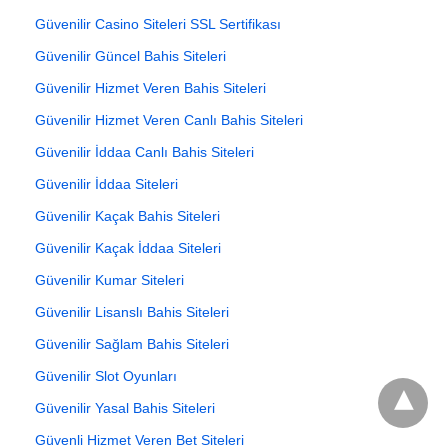
Güvenilir Casino Siteleri SSL Sertifikası
Güvenilir Güncel Bahis Siteleri
Güvenilir Hizmet Veren Bahis Siteleri
Güvenilir Hizmet Veren Canlı Bahis Siteleri
Güvenilir İddaa Canlı Bahis Siteleri
Güvenilir İddaa Siteleri
Güvenilir Kaçak Bahis Siteleri
Güvenilir Kaçak İddaa Siteleri
Güvenilir Kumar Siteleri
Güvenilir Lisanslı Bahis Siteleri
Güvenilir Sağlam Bahis Siteleri
Güvenilir Slot Oyunları
Güvenilir Yasal Bahis Siteleri
Güvenli Hizmet Veren Bet Siteleri