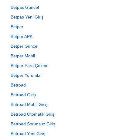
Betpas Güncel
Betpas Yeni Giriş
Betper
Betper APK
Betper Güncel
Betper Mobil
Betper Para Çekme
Betper Yorumlar
Betroad
Betroad Giriş
Betroad Mobil Giriş
Betroad Otomatik Giriş
Betroad Sorunsuz Giriş
Betroad Yeni Giriş