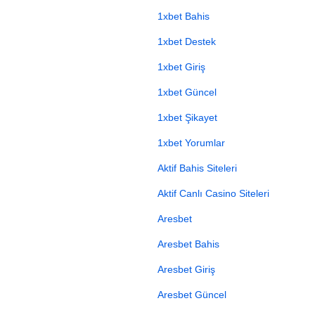
1xbet Bahis
1xbet Destek
1xbet Giriş
1xbet Güncel
1xbet Şikayet
1xbet Yorumlar
Aktif Bahis Siteleri
Aktif Canlı Casino Siteleri
Aresbet
Aresbet Bahis
Aresbet Giriş
Aresbet Güncel