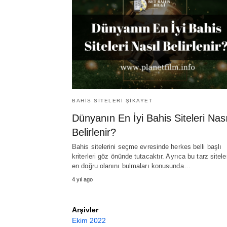
BAHIS SITELERI ŞIKAYET
Dünyanın En İyi Bahis Siteleri Nası
Belirlenir?
Bahis sitelerini seçme evresinde herkes belli başlı
kriterleri göz önünde tutacaktır. Ayrıca bu tarz sitele
en doğru olanını bulmaları konusunda…
4 yıl ago
Arşivler
Ekim 2022