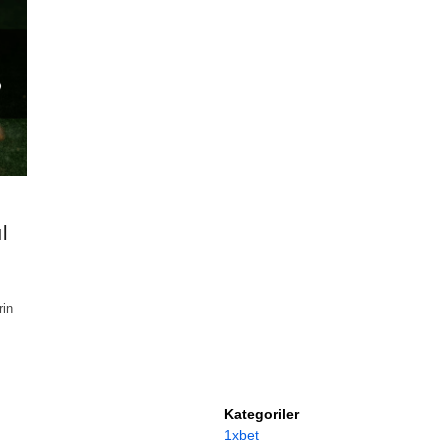
l
rin
Kategoriler
1xbet