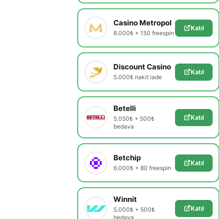
Casino Metropol
Katıl
8.000₺ + 150 freespin
Discount Casino
Katıl
5.000₺ nakit iade
Betelli
Katıl
5.050₺ + 500₺
bedava
Betchip
Katıl
6.000₺ + 80 freespin
Winnit
Katıl
5.000₺ + 500₺
bedava