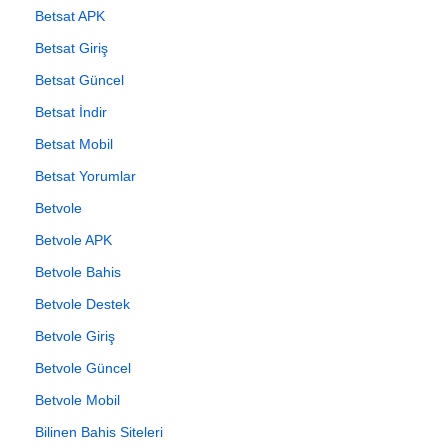
Betsat APK
Betsat Giriş
Betsat Güncel
Betsat İndir
Betsat Mobil
Betsat Yorumlar
Betvole
Betvole APK
Betvole Bahis
Betvole Destek
Betvole Giriş
Betvole Güncel
Betvole Mobil
Bilinen Bahis Siteleri