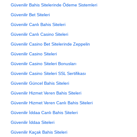
Güvenilir Bahis Sitelerinde Ödeme Sistemleri
Güvenilir Bet Siteleri
Güvenilir Canlı Bahis Siteleri
Güvenilir Canlı Casino Siteleri
Güvenilir Casino Bet Sitelerinde Zeppelin
Güvenilir Casino Siteleri
Güvenilir Casino Siteleri Bonusları
Güvenilir Casino Siteleri SSL Sertifikası
Güvenilir Güncel Bahis Siteleri
Güvenilir Hizmet Veren Bahis Siteleri
Güvenilir Hizmet Veren Canlı Bahis Siteleri
Güvenilir İddaa Canlı Bahis Siteleri
Güvenilir İddaa Siteleri
Güvenilir Kaçak Bahis Siteleri