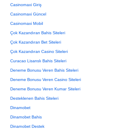
Casinomaxi Giriş
Casinomaxi Güncel
Casinomaxi Mobil
Çok Kazandıran Bahis Siteleri
Çok Kazandıran Bet Siteleri
Çok Kazandıran Casino Siteleri
Curacao Lisanslı Bahis Siteleri
Deneme Bonusu Veren Bahis Siteleri
Deneme Bonusu Veren Casino Siteleri
Deneme Bonusu Veren Kumar Siteleri
Desteklenen Bahis Siteleri
Dinamobet
Dinamobet Bahis
Dinamobet Destek