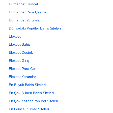
Dumanbet Güncel
Dumanbet Para Çekme
Dumanbet Yorumlar
Dünyadaki Popüler Bahis Siteleri
Elexbet
Elexbet Bahis
Elexbet Destek
Elexbet Giriş
Elexbet Para Çekme
Elexbet Yorumlar
En Büyük Bahis Siteleri
En Çok Bilinen Bahis Siteleri
En Çok Kazandıran Bet Siteleri
En Güncel Kumar Siteleri