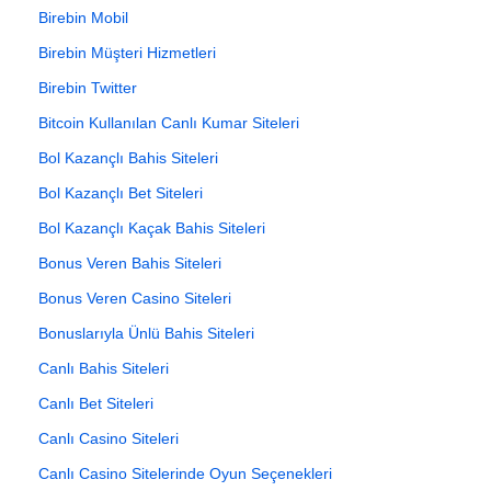
Birebin Mobil
Birebin Müşteri Hizmetleri
Birebin Twitter
Bitcoin Kullanılan Canlı Kumar Siteleri
Bol Kazançlı Bahis Siteleri
Bol Kazançlı Bet Siteleri
Bol Kazançlı Kaçak Bahis Siteleri
Bonus Veren Bahis Siteleri
Bonus Veren Casino Siteleri
Bonuslarıyla Ünlü Bahis Siteleri
Canlı Bahis Siteleri
Canlı Bet Siteleri
Canlı Casino Siteleri
Canlı Casino Sitelerinde Oyun Seçenekleri