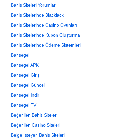
Bahis Siteleri Yorumlar
Bahis Sitelerinde Blackjack
Bahis Sitelerinde Casino Oyunları
Bahis Sitelerinde Kupon Oluşturma
Bahis Sitelerinde Ödeme Sistemleri
Bahsegel
Bahsegel APK
Bahsegel Giriş
Bahsegel Güncel
Bahsegel İndir
Bahsegel TV
Beğenilen Bahis Siteleri
Beğenilen Casino Siteleri
Belge İsteyen Bahis Siteleri