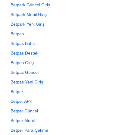
Betpark Güncel Giriş
Betpark Mobil Giriş
Betpark Yeni Giriş
Betpas
Betpas Bahis
Betpas Destek
Betpas Giriş
Betpas Güncel
Betpas Yeni Giriş
Betper
Betper APK
Betper Güncel
Betper Mobil
Betper Para Çekme