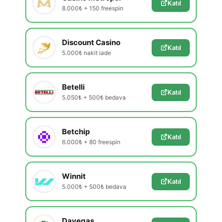
Katıl
8.000₺ + 150 freespin
Discount Casino
Katıl
5.000₺ nakit iade
Betelli
Katıl
5.050₺ + 500₺ bedava
Betchip
Katıl
6.000₺ + 80 freespin
Winnit
Katıl
5.000₺ + 500₺ bedava
Davegas