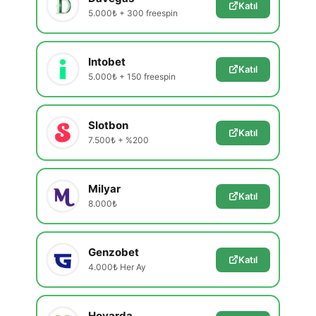
Katıl
5.000₺ + 300 freespin
Intobet
Katıl
5.000₺ + 150 freespin
Slotbon
Katıl
7.500₺ + %200
Milyar
Katıl
8.000₺
Genzobet
Katıl
4.000₺ Her Ay
Hovarda