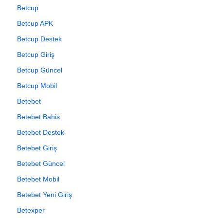
Betcup
Betcup APK
Betcup Destek
Betcup Giriş
Betcup Güncel
Betcup Mobil
Betebet
Betebet Bahis
Betebet Destek
Betebet Giriş
Betebet Güncel
Betebet Mobil
Betebet Yeni Giriş
Betexper