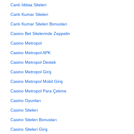
Canlı İddaa Siteleri
Canlı Kumar Siteleri
Canlı Kumar Siteleri Bonusları
Casino Bet Sitelerinde Zeppelin
Casino Metropol
Casino Metropol APK
Casino Metropol Destek
Casino Metropol Giriş
Casino Metropol Mobil Giriş
Casino Metropol Para Çekme
Casino Oyunları
Casino Siteleri
Casino Siteleri Bonusları
Casino Siteleri Giriş