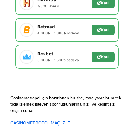
Katıl
%300 Bonus
Betroad
Katıl
4.000₺ + 1.000₺ bedava
Rexbet
Katıl
3.000₺ + 1.500₺ bedava
Casinometropol için hazırlanan bu site, maç yayınlarını tek
tıkla izlemek isteyen spor tutkunlarına hızlı ve kesintisiz
erişim sunar.
CASINOMETROPOL MAÇ İZLE