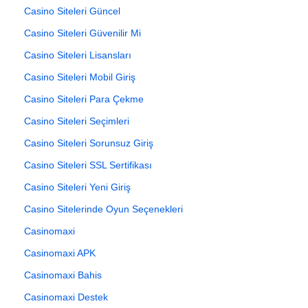
Casino Siteleri Güncel
Casino Siteleri Güvenilir Mi
Casino Siteleri Lisansları
Casino Siteleri Mobil Giriş
Casino Siteleri Para Çekme
Casino Siteleri Seçimleri
Casino Siteleri Sorunsuz Giriş
Casino Siteleri SSL Sertifikası
Casino Siteleri Yeni Giriş
Casino Sitelerinde Oyun Seçenekleri
Casinomaxi
Casinomaxi APK
Casinomaxi Bahis
Casinomaxi Destek