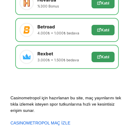
Katıl
%300 Bonus
Betroad
Katıl
4.000₺ + 1.000₺ bedava
Rexbet
Katıl
3.000₺ + 1.500₺ bedava
Casinometropol için hazırlanan bu site, maç yayınlarını tek
tıkla izlemek isteyen spor tutkunlarına hızlı ve kesintisiz
erişim sunar.
CASINOMETROPOL MAÇ İZLE