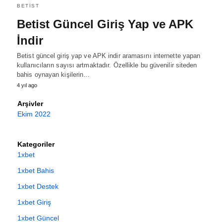
BETIST
Betist Güncel Giriş Yap ve APK
İndir
Betist güncel giriş yap ve APK indir aramasını internette yapan
kullanıcıların sayısı artmaktadır. Özellikle bu güvenilir siteden
bahis oynayan kişilerin…
4 yıl ago
Arşivler
Ekim 2022
Kategoriler
1xbet
1xbet Bahis
1xbet Destek
1xbet Giriş
1xbet Güncel