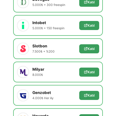
Katıl
5.000₺ + 300 freespin
Intobet
Katıl
5.000₺ + 150 freespin
Slotbon
Katıl
7.500₺ + %200
Milyar
Katıl
8.000₺
Genzobet
Katıl
4.000₺ Her Ay
Hovarda