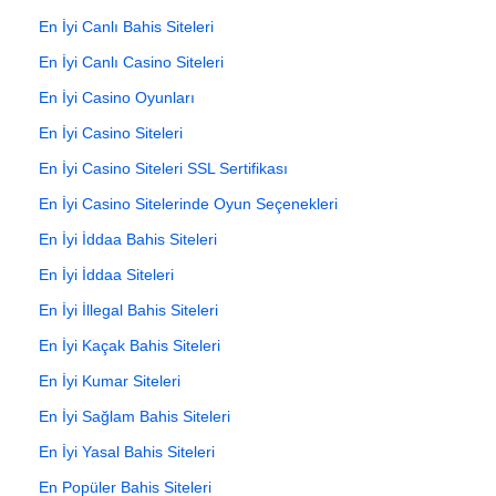
En İyi Canlı Bahis Siteleri
En İyi Canlı Casino Siteleri
En İyi Casino Oyunları
En İyi Casino Siteleri
En İyi Casino Siteleri SSL Sertifikası
En İyi Casino Sitelerinde Oyun Seçenekleri
En İyi İddaa Bahis Siteleri
En İyi İddaa Siteleri
En İyi İllegal Bahis Siteleri
En İyi Kaçak Bahis Siteleri
En İyi Kumar Siteleri
En İyi Sağlam Bahis Siteleri
En İyi Yasal Bahis Siteleri
En Popüler Bahis Siteleri