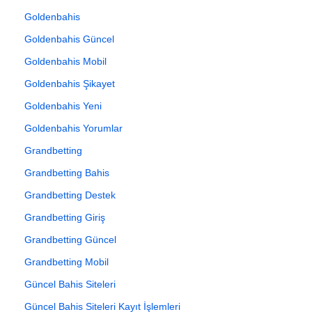
Goldenbahis
Goldenbahis Güncel
Goldenbahis Mobil
Goldenbahis Şikayet
Goldenbahis Yeni
Goldenbahis Yorumlar
Grandbetting
Grandbetting Bahis
Grandbetting Destek
Grandbetting Giriş
Grandbetting Güncel
Grandbetting Mobil
Güncel Bahis Siteleri
Güncel Bahis Siteleri Kayıt İşlemleri