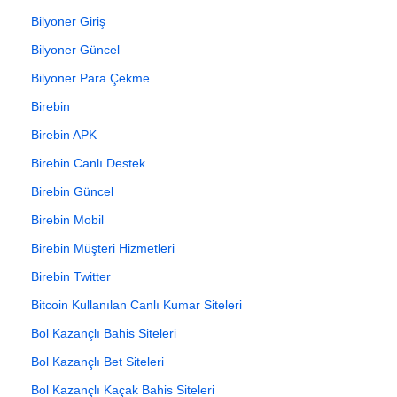
Bilyoner Giriş
Bilyoner Güncel
Bilyoner Para Çekme
Birebin
Birebin APK
Birebin Canlı Destek
Birebin Güncel
Birebin Mobil
Birebin Müşteri Hizmetleri
Birebin Twitter
Bitcoin Kullanılan Canlı Kumar Siteleri
Bol Kazançlı Bahis Siteleri
Bol Kazançlı Bet Siteleri
Bol Kazançlı Kaçak Bahis Siteleri