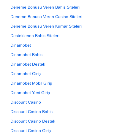
Deneme Bonusu Veren Bahis Siteleri
Deneme Bonusu Veren Casino Siteleri
Deneme Bonusu Veren Kumar Siteleri
Desteklenen Bahis Siteleri
Dinamobet
Dinamobet Bahis
Dinamobet Destek
Dinamobet Giriş
Dinamobet Mobil Giriş
Dinamobet Yeni Giriş
Discount Casino
Discount Casino Bahis
Discount Casino Destek
Discount Casino Giriş