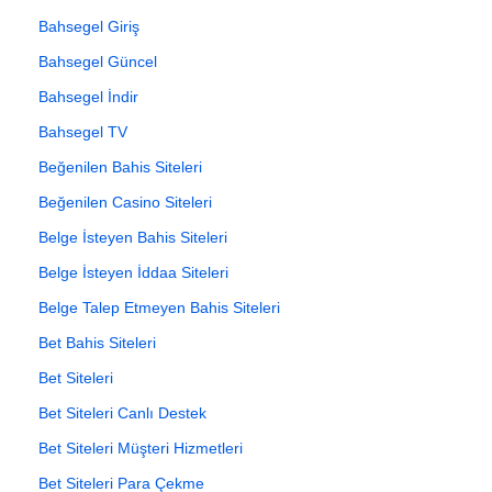
Bahsegel Giriş
Bahsegel Güncel
Bahsegel İndir
Bahsegel TV
Beğenilen Bahis Siteleri
Beğenilen Casino Siteleri
Belge İsteyen Bahis Siteleri
Belge İsteyen İddaa Siteleri
Belge Talep Etmeyen Bahis Siteleri
Bet Bahis Siteleri
Bet Siteleri
Bet Siteleri Canlı Destek
Bet Siteleri Müşteri Hizmetleri
Bet Siteleri Para Çekme