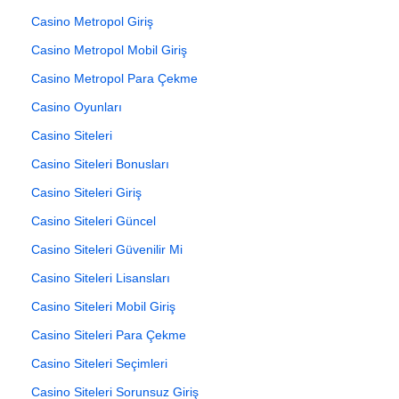
Casino Metropol Giriş
Casino Metropol Mobil Giriş
Casino Metropol Para Çekme
Casino Oyunları
Casino Siteleri
Casino Siteleri Bonusları
Casino Siteleri Giriş
Casino Siteleri Güncel
Casino Siteleri Güvenilir Mi
Casino Siteleri Lisansları
Casino Siteleri Mobil Giriş
Casino Siteleri Para Çekme
Casino Siteleri Seçimleri
Casino Siteleri Sorunsuz Giriş