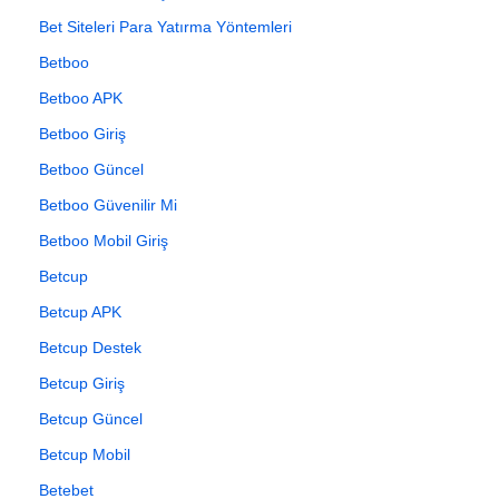
Bet Siteleri Para Yatırma Yöntemleri
Betboo
Betboo APK
Betboo Giriş
Betboo Güncel
Betboo Güvenilir Mi
Betboo Mobil Giriş
Betcup
Betcup APK
Betcup Destek
Betcup Giriş
Betcup Güncel
Betcup Mobil
Betebet