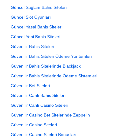
Güncel Sağlam Bahis Siteleri
Güncel Slot Oyunları
Güncel Yasal Bahis Siteleri
Güncel Yeni Bahis Siteleri
Güvenilir Bahis Siteleri
Güvenilir Bahis Siteleri Ödeme Yöntemleri
Güvenilir Bahis Sitelerinde Blackjack
Güvenilir Bahis Sitelerinde Ödeme Sistemleri
Güvenilir Bet Siteleri
Güvenilir Canlı Bahis Siteleri
Güvenilir Canlı Casino Siteleri
Güvenilir Casino Bet Sitelerinde Zeppelin
Güvenilir Casino Siteleri
Güvenilir Casino Siteleri Bonusları