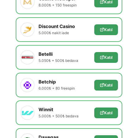
Katıl
8.000₺ + 150 freespin
Discount Casino
Katıl
5.000₺ nakit iade
Betelli
Katıl
5.050₺ + 500₺ bedava
Betchip
Katıl
6.000₺ + 80 freespin
Winnit
Katıl
5.000₺ + 500₺ bedava
Davegas