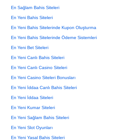
En Sağlam Bahis Siteleri
En Yeni Bahis Siteleri
En Yeni Bahis Sitelerinde Kupon Oluşturma
En Yeni Bahis Sitelerinde Ödeme Sistemleri
En Yeni Bet Siteleri
En Yeni Canlı Bahis Siteleri
En Yeni Canlı Casino Siteleri
En Yeni Casino Siteleri Bonusları
En Yeni İddaa Canlı Bahis Siteleri
En Yeni İddaa Siteleri
En Yeni Kumar Siteleri
En Yeni Sağlam Bahis Siteleri
En Yeni Slot Oyunları
En Yeni Yasal Bahis Siteleri