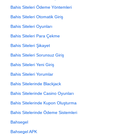
Bahis Siteleri Ödeme Yöntemleri
Bahis Siteleri Otomatik Giriş
Bahis Siteleri Oyunları
Bahis Siteleri Para Çekme
Bahis Siteleri Şikayet
Bahis Siteleri Sorunsuz Giriş
Bahis Siteleri Yeni Giriş
Bahis Siteleri Yorumlar
Bahis Sitelerinde Blackjack
Bahis Sitelerinde Casino Oyunları
Bahis Sitelerinde Kupon Oluşturma
Bahis Sitelerinde Ödeme Sistemleri
Bahsegel
Bahsegel APK