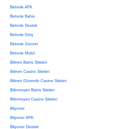
Betvole APK
Betvole Bahis
Betvole Destek
Betvole Giriş
Betvole Güncel
Betvole Mobil
Bilinen Bahis Siteleri
Bilinen Casino Siteleri
Bilinen Güvenilir Casino Siteleri
Bilinmeyen Bahis Siteleri
Bilinmeyen Casino Siteleri
Bilyoner
Bilyoner APK
Bilyoner Destek