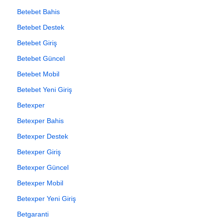
Betebet Bahis
Betebet Destek
Betebet Giriş
Betebet Güncel
Betebet Mobil
Betebet Yeni Giriş
Betexper
Betexper Bahis
Betexper Destek
Betexper Giriş
Betexper Güncel
Betexper Mobil
Betexper Yeni Giriş
Betgaranti