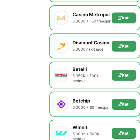
Casino Metropol
Katıl
8.000₺ + 150 freespin
Discount Casino
Katıl
5.000₺ nakit iade
Betelli
Katıl
5.050₺ + 500₺
bedava
Betchip
Katıl
6.000₺ + 80 freespin
Winnit
Katıl
5.000₺ + 500₺
bedava