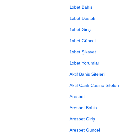
1xbet Bahis
1xbet Destek
1xbet Giriş
1xbet Güncel
1xbet Şikayet
1xbet Yorumlar
Aktif Bahis Siteleri
Aktif Canlı Casino Siteleri
Aresbet
Aresbet Bahis
Aresbet Giriş
Aresbet Güncel