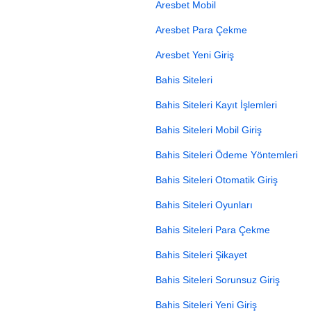
Aresbet Mobil
Aresbet Para Çekme
Aresbet Yeni Giriş
Bahis Siteleri
Bahis Siteleri Kayıt İşlemleri
Bahis Siteleri Mobil Giriş
Bahis Siteleri Ödeme Yöntemleri
Bahis Siteleri Otomatik Giriş
Bahis Siteleri Oyunları
Bahis Siteleri Para Çekme
Bahis Siteleri Şikayet
Bahis Siteleri Sorunsuz Giriş
Bahis Siteleri Yeni Giriş