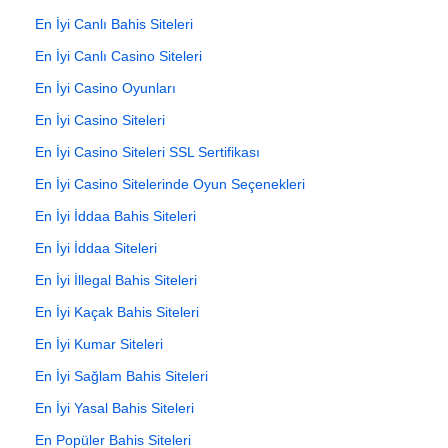
En İyi Canlı Bahis Siteleri
En İyi Canlı Casino Siteleri
En İyi Casino Oyunları
En İyi Casino Siteleri
En İyi Casino Siteleri SSL Sertifikası
En İyi Casino Sitelerinde Oyun Seçenekleri
En İyi İddaa Bahis Siteleri
En İyi İddaa Siteleri
En İyi İllegal Bahis Siteleri
En İyi Kaçak Bahis Siteleri
En İyi Kumar Siteleri
En İyi Sağlam Bahis Siteleri
En İyi Yasal Bahis Siteleri
En Popüler Bahis Siteleri