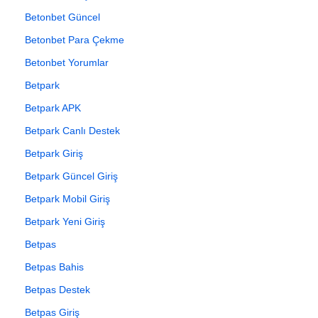
Betonbet Güncel
Betonbet Para Çekme
Betonbet Yorumlar
Betpark
Betpark APK
Betpark Canlı Destek
Betpark Giriş
Betpark Güncel Giriş
Betpark Mobil Giriş
Betpark Yeni Giriş
Betpas
Betpas Bahis
Betpas Destek
Betpas Giriş