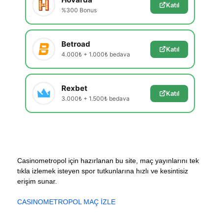
Katıl
%300 Bonus
Betroad
Katıl
4.000₺ + 1.000₺ bedava
Rexbet
Katıl
3.000₺ + 1.500₺ bedava
Casinometropol için hazırlanan bu site, maç yayınlarını tek
tıkla izlemek isteyen spor tutkunlarına hızlı ve kesintisiz
erişim sunar.
CASINOMETROPOL MAÇ İZLE