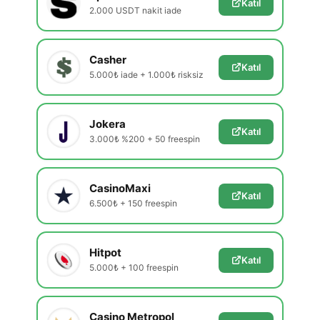
Katıl
2.000 USDT nakit iade
Casher
Katıl
5.000₺ iade + 1.000₺ risksiz
Jokera
Katıl
3.000₺ %200 + 50 freespin
CasinoMaxi
Katıl
6.500₺ + 150 freespin
Hitpot
Katıl
5.000₺ + 100 freespin
Casino Metropol