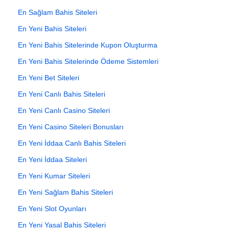
En Sağlam Bahis Siteleri
En Yeni Bahis Siteleri
En Yeni Bahis Sitelerinde Kupon Oluşturma
En Yeni Bahis Sitelerinde Ödeme Sistemleri
En Yeni Bet Siteleri
En Yeni Canlı Bahis Siteleri
En Yeni Canlı Casino Siteleri
En Yeni Casino Siteleri Bonusları
En Yeni İddaa Canlı Bahis Siteleri
En Yeni İddaa Siteleri
En Yeni Kumar Siteleri
En Yeni Sağlam Bahis Siteleri
En Yeni Slot Oyunları
En Yeni Yasal Bahis Siteleri