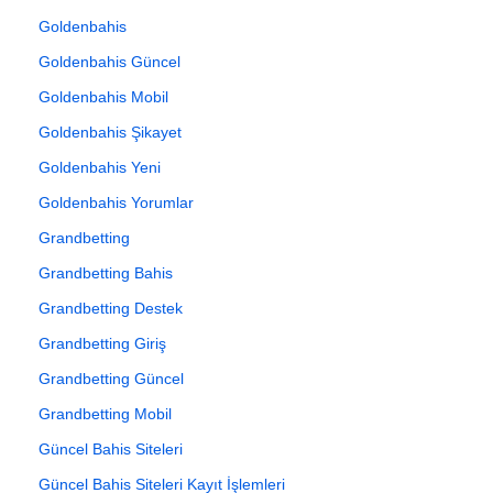
Goldenbahis
Goldenbahis Güncel
Goldenbahis Mobil
Goldenbahis Şikayet
Goldenbahis Yeni
Goldenbahis Yorumlar
Grandbetting
Grandbetting Bahis
Grandbetting Destek
Grandbetting Giriş
Grandbetting Güncel
Grandbetting Mobil
Güncel Bahis Siteleri
Güncel Bahis Siteleri Kayıt İşlemleri