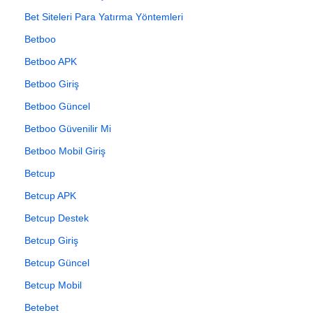
Bet Siteleri Para Yatırma Yöntemleri
Betboo
Betboo APK
Betboo Giriş
Betboo Güncel
Betboo Güvenilir Mi
Betboo Mobil Giriş
Betcup
Betcup APK
Betcup Destek
Betcup Giriş
Betcup Güncel
Betcup Mobil
Betebet