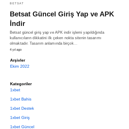
BETSAT
Betsat Güncel Giriş Yap ve APK
İndir
Betsat güncel giriş yap ve APK indir işlemi yapıldığında
kullanıcıların dikkatini ilk çeken nokta sitenin tasarımı
olmaktadır. Tasarım anlamında birçok…
4 yıl ago
Arşivler
Ekim 2022
Kategoriler
1xbet
1xbet Bahis
1xbet Destek
1xbet Giriş
1xbet Güncel