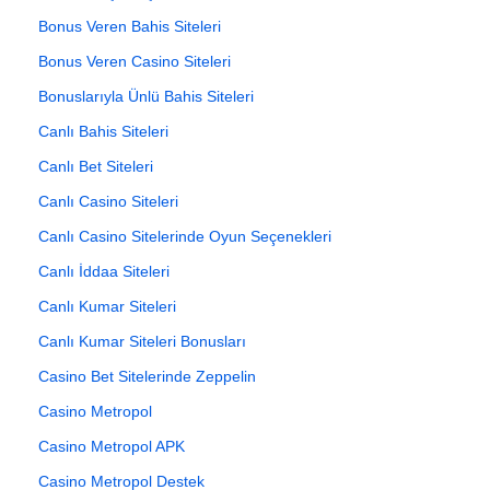
Bonus Veren Bahis Siteleri
Bonus Veren Casino Siteleri
Bonuslarıyla Ünlü Bahis Siteleri
Canlı Bahis Siteleri
Canlı Bet Siteleri
Canlı Casino Siteleri
Canlı Casino Sitelerinde Oyun Seçenekleri
Canlı İddaa Siteleri
Canlı Kumar Siteleri
Canlı Kumar Siteleri Bonusları
Casino Bet Sitelerinde Zeppelin
Casino Metropol
Casino Metropol APK
Casino Metropol Destek