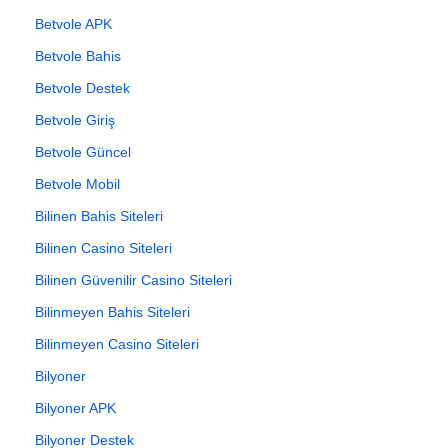
Betvole APK
Betvole Bahis
Betvole Destek
Betvole Giriş
Betvole Güncel
Betvole Mobil
Bilinen Bahis Siteleri
Bilinen Casino Siteleri
Bilinen Güvenilir Casino Siteleri
Bilinmeyen Bahis Siteleri
Bilinmeyen Casino Siteleri
Bilyoner
Bilyoner APK
Bilyoner Destek