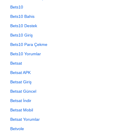
Bets10
Bets10 Bahis
Bets10 Destek
Bets10 Giriş
Bets10 Para Çekme
Bets10 Yorumlar
Betsat
Betsat APK
Betsat Giriş
Betsat Güncel
Betsat İndir
Betsat Mobil
Betsat Yorumlar
Betvole