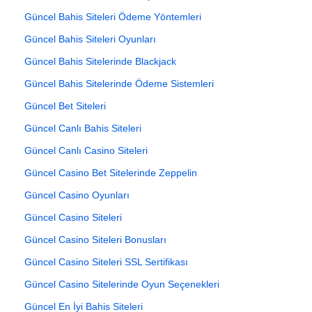
Güncel Bahis Siteleri Ödeme Yöntemleri
Güncel Bahis Siteleri Oyunları
Güncel Bahis Sitelerinde Blackjack
Güncel Bahis Sitelerinde Ödeme Sistemleri
Güncel Bet Siteleri
Güncel Canlı Bahis Siteleri
Güncel Canlı Casino Siteleri
Güncel Casino Bet Sitelerinde Zeppelin
Güncel Casino Oyunları
Güncel Casino Siteleri
Güncel Casino Siteleri Bonusları
Güncel Casino Siteleri SSL Sertifikası
Güncel Casino Sitelerinde Oyun Seçenekleri
Güncel En İyi Bahis Siteleri