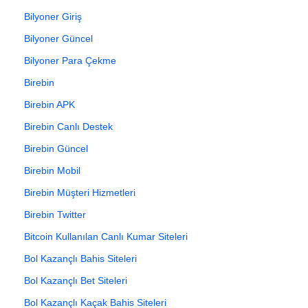
Bilyoner Giriş
Bilyoner Güncel
Bilyoner Para Çekme
Birebin
Birebin APK
Birebin Canlı Destek
Birebin Güncel
Birebin Mobil
Birebin Müşteri Hizmetleri
Birebin Twitter
Bitcoin Kullanılan Canlı Kumar Siteleri
Bol Kazançlı Bahis Siteleri
Bol Kazançlı Bet Siteleri
Bol Kazançlı Kaçak Bahis Siteleri