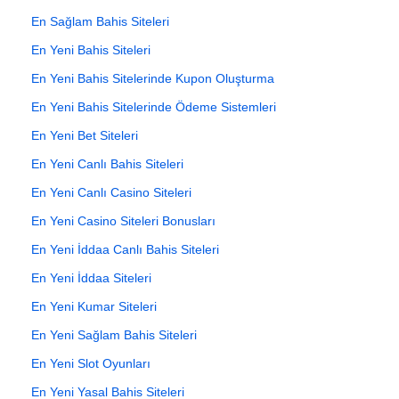
En Sağlam Bahis Siteleri
En Yeni Bahis Siteleri
En Yeni Bahis Sitelerinde Kupon Oluşturma
En Yeni Bahis Sitelerinde Ödeme Sistemleri
En Yeni Bet Siteleri
En Yeni Canlı Bahis Siteleri
En Yeni Canlı Casino Siteleri
En Yeni Casino Siteleri Bonusları
En Yeni İddaa Canlı Bahis Siteleri
En Yeni İddaa Siteleri
En Yeni Kumar Siteleri
En Yeni Sağlam Bahis Siteleri
En Yeni Slot Oyunları
En Yeni Yasal Bahis Siteleri