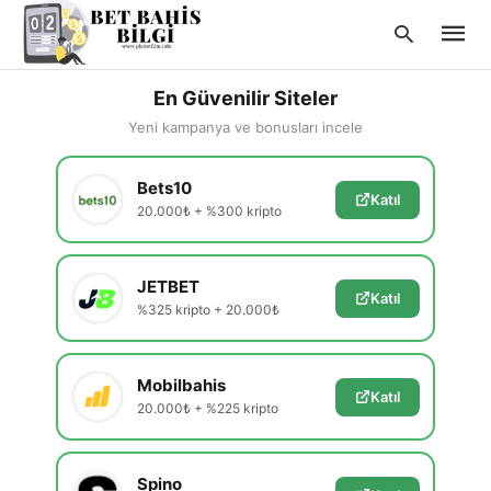
En Güvenilir Siteler
Yeni kampanya ve bonusları incele
Type
Bets10
your
Katıl
searc
20.000₺ + %300 kripto
query
and
hit
enter:
JETBET
Katıl
%325 kripto + 20.000₺
Mobilbahis
Katıl
20.000₺ + %225 kripto
Spino