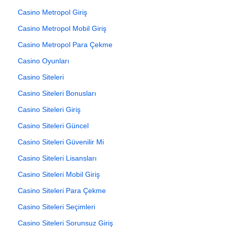
Casino Metropol Giriş
Casino Metropol Mobil Giriş
Casino Metropol Para Çekme
Casino Oyunları
Casino Siteleri
Casino Siteleri Bonusları
Casino Siteleri Giriş
Casino Siteleri Güncel
Casino Siteleri Güvenilir Mi
Casino Siteleri Lisansları
Casino Siteleri Mobil Giriş
Casino Siteleri Para Çekme
Casino Siteleri Seçimleri
Casino Siteleri Sorunsuz Giriş