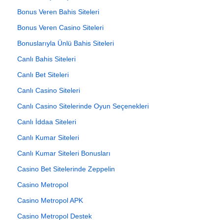
Bonus Veren Bahis Siteleri
Bonus Veren Casino Siteleri
Bonuslarıyla Ünlü Bahis Siteleri
Canlı Bahis Siteleri
Canlı Bet Siteleri
Canlı Casino Siteleri
Canlı Casino Sitelerinde Oyun Seçenekleri
Canlı İddaa Siteleri
Canlı Kumar Siteleri
Canlı Kumar Siteleri Bonusları
Casino Bet Sitelerinde Zeppelin
Casino Metropol
Casino Metropol APK
Casino Metropol Destek