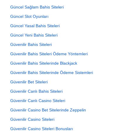
Güncel Sağlam Bahis Siteleri
Güncel Slot Oyunları
Güncel Yasal Bahis Siteleri
Güncel Yeni Bahis Siteleri
Güvenilir Bahis Siteleri
Güvenilir Bahis Siteleri Ödeme Yöntemleri
Güvenilir Bahis Sitelerinde Blackjack
Güvenilir Bahis Sitelerinde Ödeme Sistemleri
Güvenilir Bet Siteleri
Güvenilir Canlı Bahis Siteleri
Güvenilir Canlı Casino Siteleri
Güvenilir Casino Bet Sitelerinde Zeppelin
Güvenilir Casino Siteleri
Güvenilir Casino Siteleri Bonusları