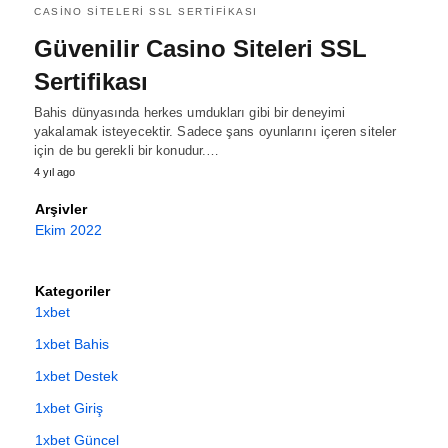
CASINO SITELERI SSL SERTIFIKASI
Güvenilir Casino Siteleri SSL
Sertifikası
Bahis dünyasında herkes umdukları gibi bir deneyimi
yakalamak isteyecektir. Sadece şans oyunlarını içeren siteler
için de bu gerekli bir konudur.…
4 yıl ago
Arşivler
Ekim 2022
Kategoriler
1xbet
1xbet Bahis
1xbet Destek
1xbet Giriş
1xbet Güncel