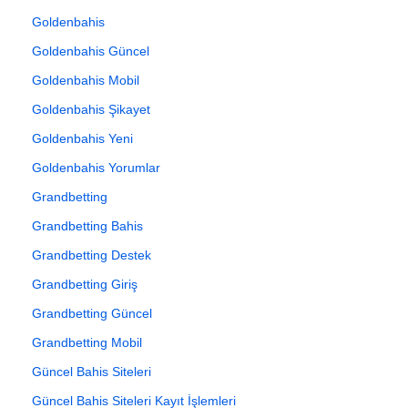
Goldenbahis
Goldenbahis Güncel
Goldenbahis Mobil
Goldenbahis Şikayet
Goldenbahis Yeni
Goldenbahis Yorumlar
Grandbetting
Grandbetting Bahis
Grandbetting Destek
Grandbetting Giriş
Grandbetting Güncel
Grandbetting Mobil
Güncel Bahis Siteleri
Güncel Bahis Siteleri Kayıt İşlemleri