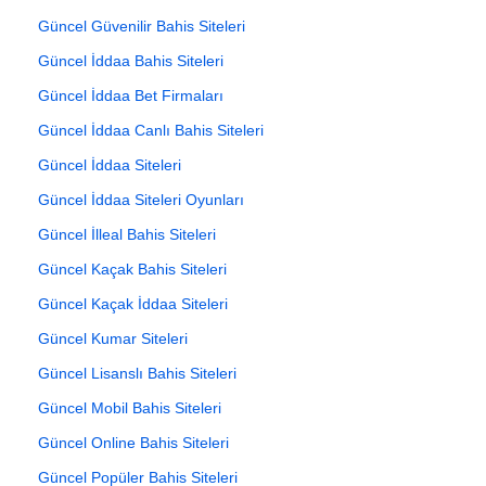
Güncel Güvenilir Bahis Siteleri
Güncel İddaa Bahis Siteleri
Güncel İddaa Bet Firmaları
Güncel İddaa Canlı Bahis Siteleri
Güncel İddaa Siteleri
Güncel İddaa Siteleri Oyunları
Güncel İlleal Bahis Siteleri
Güncel Kaçak Bahis Siteleri
Güncel Kaçak İddaa Siteleri
Güncel Kumar Siteleri
Güncel Lisanslı Bahis Siteleri
Güncel Mobil Bahis Siteleri
Güncel Online Bahis Siteleri
Güncel Popüler Bahis Siteleri