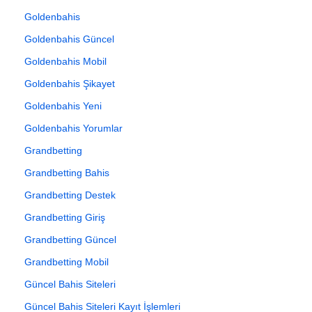
Goldenbahis
Goldenbahis Güncel
Goldenbahis Mobil
Goldenbahis Şikayet
Goldenbahis Yeni
Goldenbahis Yorumlar
Grandbetting
Grandbetting Bahis
Grandbetting Destek
Grandbetting Giriş
Grandbetting Güncel
Grandbetting Mobil
Güncel Bahis Siteleri
Güncel Bahis Siteleri Kayıt İşlemleri