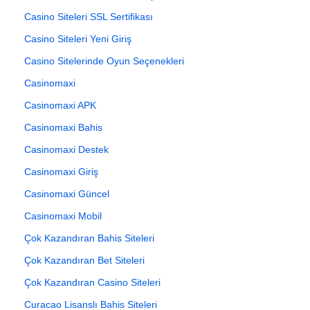
Casino Siteleri SSL Sertifikası
Casino Siteleri Yeni Giriş
Casino Sitelerinde Oyun Seçenekleri
Casinomaxi
Casinomaxi APK
Casinomaxi Bahis
Casinomaxi Destek
Casinomaxi Giriş
Casinomaxi Güncel
Casinomaxi Mobil
Çok Kazandıran Bahis Siteleri
Çok Kazandıran Bet Siteleri
Çok Kazandıran Casino Siteleri
Curacao Lisanslı Bahis Siteleri