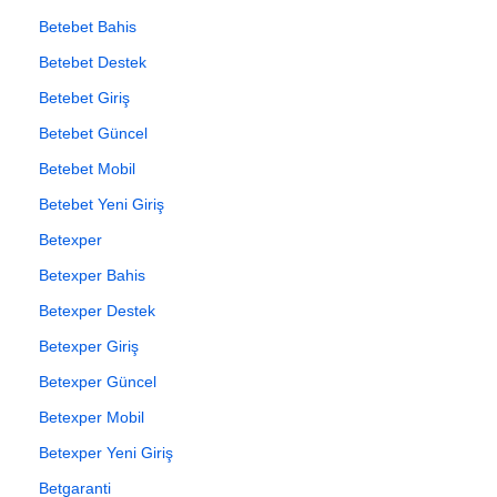
Betebet Bahis
Betebet Destek
Betebet Giriş
Betebet Güncel
Betebet Mobil
Betebet Yeni Giriş
Betexper
Betexper Bahis
Betexper Destek
Betexper Giriş
Betexper Güncel
Betexper Mobil
Betexper Yeni Giriş
Betgaranti