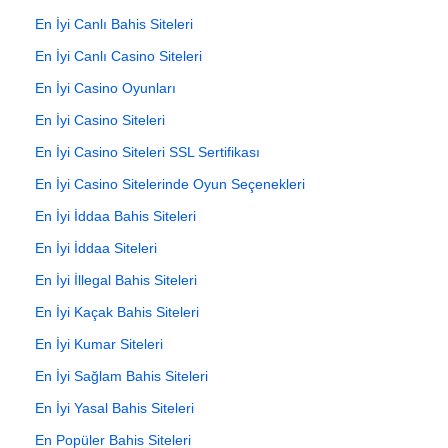
En İyi Canlı Bahis Siteleri
En İyi Canlı Casino Siteleri
En İyi Casino Oyunları
En İyi Casino Siteleri
En İyi Casino Siteleri SSL Sertifikası
En İyi Casino Sitelerinde Oyun Seçenekleri
En İyi İddaa Bahis Siteleri
En İyi İddaa Siteleri
En İyi İllegal Bahis Siteleri
En İyi Kaçak Bahis Siteleri
En İyi Kumar Siteleri
En İyi Sağlam Bahis Siteleri
En İyi Yasal Bahis Siteleri
En Popüler Bahis Siteleri