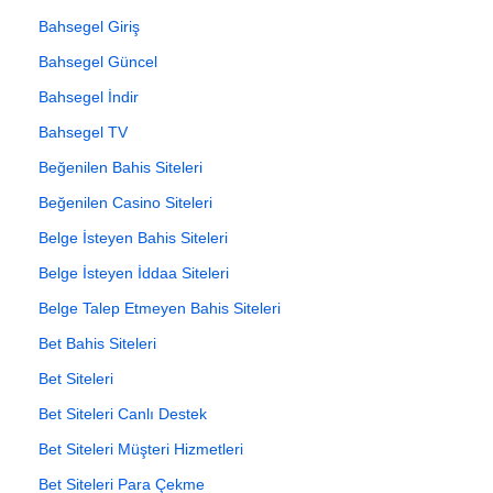
Bahsegel Giriş
Bahsegel Güncel
Bahsegel İndir
Bahsegel TV
Beğenilen Bahis Siteleri
Beğenilen Casino Siteleri
Belge İsteyen Bahis Siteleri
Belge İsteyen İddaa Siteleri
Belge Talep Etmeyen Bahis Siteleri
Bet Bahis Siteleri
Bet Siteleri
Bet Siteleri Canlı Destek
Bet Siteleri Müşteri Hizmetleri
Bet Siteleri Para Çekme