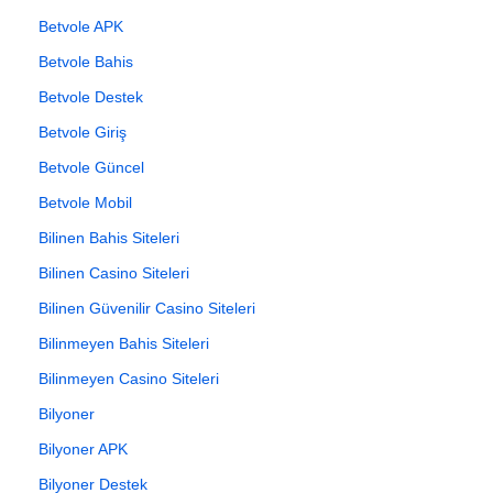
Betvole APK
Betvole Bahis
Betvole Destek
Betvole Giriş
Betvole Güncel
Betvole Mobil
Bilinen Bahis Siteleri
Bilinen Casino Siteleri
Bilinen Güvenilir Casino Siteleri
Bilinmeyen Bahis Siteleri
Bilinmeyen Casino Siteleri
Bilyoner
Bilyoner APK
Bilyoner Destek