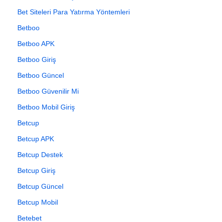
Bet Siteleri Para Yatırma Yöntemleri
Betboo
Betboo APK
Betboo Giriş
Betboo Güncel
Betboo Güvenilir Mi
Betboo Mobil Giriş
Betcup
Betcup APK
Betcup Destek
Betcup Giriş
Betcup Güncel
Betcup Mobil
Betebet